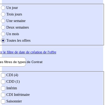
e création de l'offre
Un jour
Trois jours
Une semaine
Deux semaines
Un mois
Toutes les offres
er
le filtre de date de création de l'offre
les filtres de types de
Contrat
de contrat
CDI (4)
CDD (1)
Intérim
CDI Intérimaire
Saisonnier