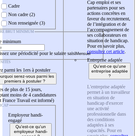
Cap emploi et ses
Cadre
partenaires pour ses
actions concrètes en
Non cadre (2)
faveur du recrutement,
Non renseignée (3)
de l’intégration et de
l’accompagnement de
IRE BRUT MINIMUM
ses collaborateurs en
situation de handicap.
re minimum
Pour en savoir plus,
consultez cet article
.
ssez une périodicité pour le salaire saisi
Entreprise adaptée
NITÉS
Qu'est-ce qu'une
z parmi les 1ers à postuler
entreprise adaptée
?
urquoi serez-vous parmi les
premiers à postuler ?
L'entreprise adaptée
es de plus de 15 jours,
permet à un travailleur
tant moins de 4 candidatures
en situation de
t France Travail est informé)
handicap d'exercer
ICAP
une activité
professionnelle dans
Employeur handi-
des conditions
engagé
adaptées à ses
Qu'est-ce qu'un
capacités. Pour en
employeur handi-
savoir plus,
consultez