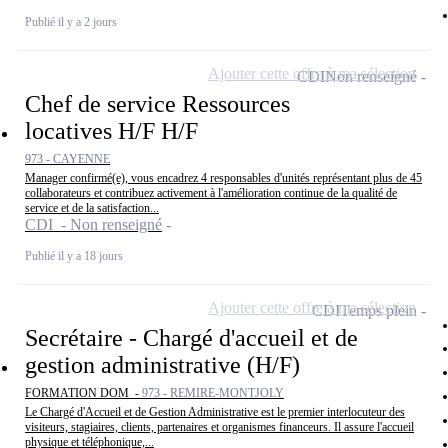
Publié il y a 2 jours
Ajouter cette offre à ma sélection
CDI
Non renseigné
Chef de service Ressources
locatives H/F H/F
973 - CAYENNE
Manager confirmé(e), vous encadrez 4 responsables d'unités représentant plus de 45
collaborateurs et contribuez activement à l'amélioration continue de la qualité de
service et de la satisfaction...
CDI - Non renseigné
Publié il y a 18 jours
Ajouter cette offre à ma sélection
CDI
Temps plein
Secrétaire - Chargé d'accueil et de
gestion administrative (H/F)
FORMATION DOM -
973 - REMIRE-MONTJOLY
Le Chargé d'Accueil et de Gestion Administrative est le premier interlocuteur des
visiteurs, stagiaires, clients, partenaires et organismes financeurs. Il assure l'accueil
physique et téléphonique,...