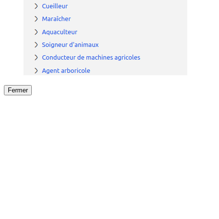
Fermer
Fermer
le détail de l'offre
/
Offre
sur
Offre précéden