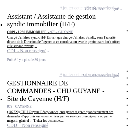
Ajouter cette offre à ma sélection
CDI
Non renseigné
Assistant / Assistante de gestion
syndic immobilier (H/F)
ORPI - L2M IMMOBILIER -
973 - GUYANE
Chargé d'affaires syndic H/F En tant que chargé d'affaires Syndic, sous l'autorité
directe de la Direction de l'agence et en coordination avec le gestionnaire back-office
et le service travaux,...
CDI - Non renseigné
Publié il y a plus de 30 jours
Ajouter cette offre à ma sélection
CDD
Non renseigné
GESTIONNAIRE DE
COMMANDES - CHU GUYANE -
Site de Cayenne (H/F)
973 - CAYENNE
(102720) CHU Guyane Réceptionner, enregistrer et gérer quotidiennement des
demandes d'approvisionnement émises par les services prescripteurs ou par le
magasin général ; - Traiter les demandes...
CDD - Non renseigné