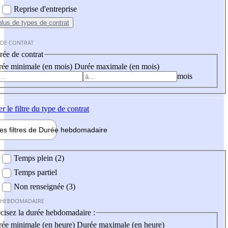
Reprise d'entreprise
plus
de types de contrat
 DE CONTRAT
ée de contrat
ée minimale (en mois)
Durée maximale (en mois)
mois
er
le filtre du type de contrat
les filtres de
Durée hebdo
madaire
 hebdomadaire
Temps plein (2)
Temps partiel
Non renseignée (3)
 HEBDOMADAIRE
cisez la durée hebdomadaire :
ée minimale (en heure)
Durée maximale (en heure)