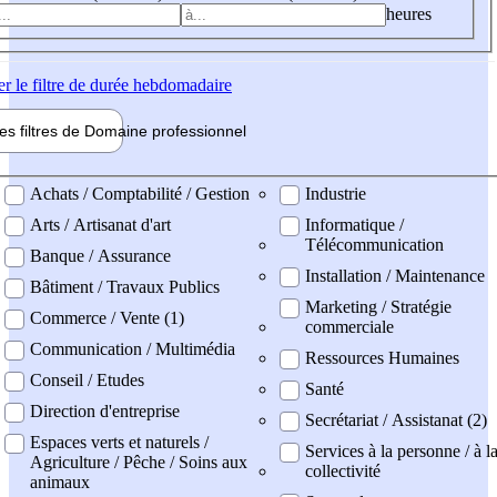
heures
er
le filtre de durée hebdomadaire
les filtres de
Domaine pro
fessionnel
ne professionel
Achats / Comptabilité / Gestion
Industrie
Arts / Artisanat d'art
Informatique /
Télécommunication
Banque / Assurance
Installation / Maintenance
Bâtiment / Travaux Publics
Marketing / Stratégie
Commerce / Vente (1)
commerciale
Communication / Multimédia
Ressources Humaines
Conseil / Etudes
Santé
Direction d'entreprise
Secrétariat / Assistanat (2)
Espaces verts et naturels /
Services à la personne / à l
Agriculture / Pêche / Soins aux
collectivité
animaux