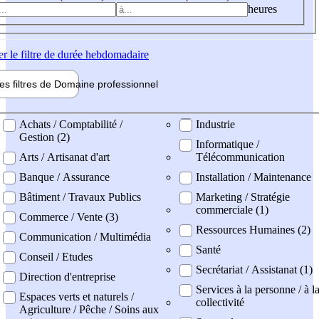
heures
er
le filtre de durée hebdomadaire
les filtres de
Domaine pro
fessionnel
ne professionel
Achats / Comptabilité /
Industrie
Gestion (2)
Informatique /
Arts / Artisanat d'art
Télécommunication
Banque / Assurance
Installation / Maintenance
Bâtiment / Travaux Publics
Marketing / Stratégie
commerciale (1)
Commerce / Vente (3)
Ressources Humaines (2)
Communication / Multimédia
Santé
Conseil / Etudes
Secrétariat / Assistanat (1)
Direction d'entreprise
Services à la personne / à l
Espaces verts et naturels /
collectivité
Agriculture / Pêche / Soins aux