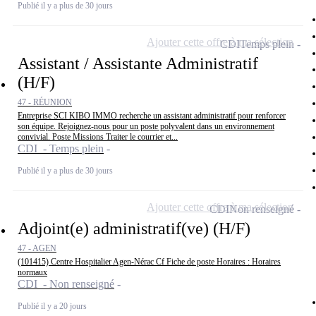
Publié il y a plus de 30 jours
Ajouter cette offre à ma sélection
CDI
Temps plein
Assistant / Assistante Administratif
(H/F)
47 - RÉUNION
Entreprise SCI KIBO IMMO recherche un assistant administratif pour renforcer
son équipe. Rejoignez-nous pour un poste polyvalent dans un environnement
convivial. Poste Missions Traiter le courrier et...
CDI - Temps plein
Publié il y a plus de 30 jours
Ajouter cette offre à ma sélection
CDI
Non renseigné
Adjoint(e) administratif(ve) (H/F)
47 - AGEN
(101415) Centre Hospitalier Agen-Nérac Cf Fiche de poste Horaires : Horaires
normaux
CDI - Non renseigné
Publié il y a 20 jours