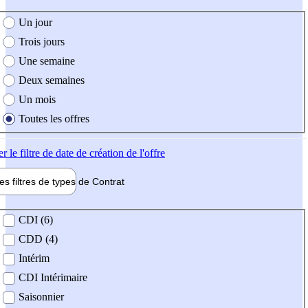
e création de l'offre
Un jour
Trois jours
Une semaine
Deux semaines
Un mois
Toutes les offres
er
le filtre de date de création de l'offre
les filtres de types de
Contrat
de contrat
CDI (6)
CDD (4)
Intérim
CDI Intérimaire
Saisonnier