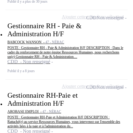
Publié il y a plus de 30 jours
Ajouter cette offre à ma sélection
CDD
Non renseigné
Gestionnaire RH - Paie &
Administration H/F
BABCOCK WANSON -
47 - NÉRAC
POSTE : Gestionnaire RH - Paie & Administration H/F DESCRIPTION : Dans le
cadre du renforcement de notre équipe Ressources Humaines, nous recherchons
un(e) Gestionnaire RH - Paie & Administration....
CDD - Non renseigné
Publié il y a 8 jours
Ajouter cette offre à ma sélection
CDD
Non renseigné
Gestionnaire RH-Paie et
Administration H/F
AROBASE EMPLOI -
47 - NÉRAC
POSTE : Gestionnaire RH-Paie et Administration H/F DESCRIPTION :
Rattaché(e) au service Ressources Humaines, vous intervenez sur l'ensemble des
activités liées à la paie et à l'administration du...
CDD - Non renseigné