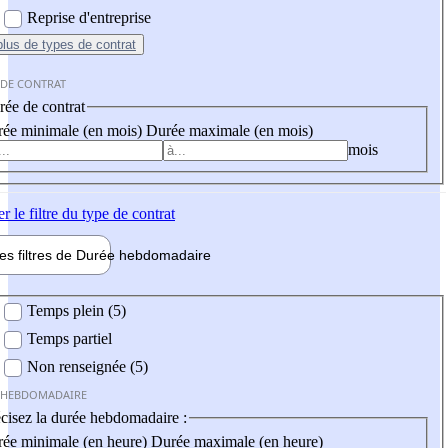
Reprise d'entreprise
plus
de types de contrat
 DE CONTRAT
ée de contrat
ée minimale (en mois)
Durée maximale (en mois)
mois
er
le filtre du type de contrat
les filtres de
Durée hebdo
madaire
 hebdomadaire
Temps plein (5)
Temps partiel
Non renseignée (5)
 HEBDOMADAIRE
cisez la durée hebdomadaire :
ée minimale (en heure)
Durée maximale (en heure)