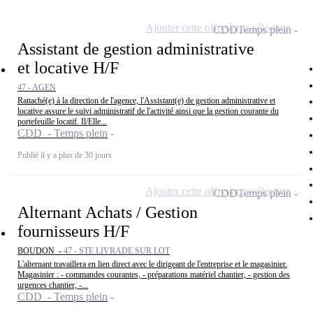
Ajouter cette offre à ma sélection
CDD
Temps plein
Assistant de gestion administrative
et locative H/F
47 - AGEN
Rattaché(e) à la direction de l'agence, l'Assistant(e) de gestion administrative et
locative assure le suivi administratif de l'activité ainsi que la gestion courante du
portefeuille locatif. Il/Elle...
CDD - Temps plein
Publié il y a plus de 30 jours
Ajouter cette offre à ma sélection
CDD
Temps plein
Alternant Achats / Gestion
fournisseurs H/F
BOUDON -
47 - STE LIVRADE SUR LOT
L'alternant travaillera en lien direct avec le dirigeant de l'entreprise et le magasinier.
Magasinier : - commandes courantes, - préparations matériel chantier, - gestion des
urgences chantier, -...
CDD - Temps plein