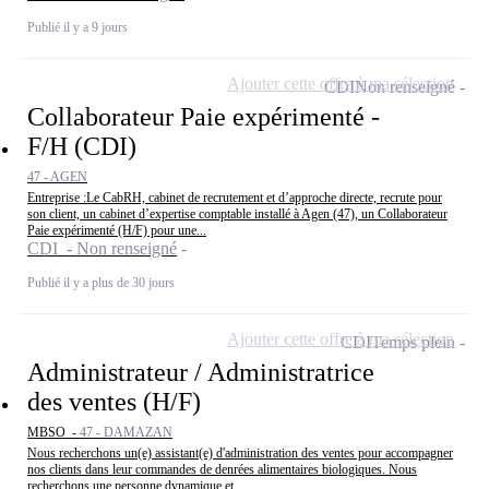
Publié il y a 9 jours
Ajouter cette offre à ma sélection
CDI
Non renseigné
Collaborateur Paie expérimenté -
F/H (CDI)
47 - AGEN
Entreprise :Le CabRH, cabinet de recrutement et d’approche directe, recrute pour
son client, un cabinet d’expertise comptable installé à Agen (47), un Collaborateur
Paie expérimenté (H/F) pour une...
CDI - Non renseigné
Publié il y a plus de 30 jours
Ajouter cette offre à ma sélection
CDI
Temps plein
Administrateur / Administratrice
des ventes (H/F)
MBSO -
47 - DAMAZAN
Nous recherchons un(e) assistant(e) d'administration des ventes pour accompagner
nos clients dans leur commandes de denrées alimentaires biologiques. Nous
recherchons une personne dynamique et...