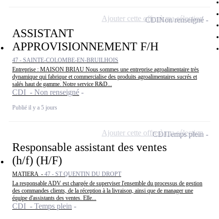
Ajouter cette offre à ma sélection
CDI
Non renseigné
ASSISTANT
APPROVISIONNEMENT F/H
47 - SAINTE-COLOMBE-EN-BRUILHOIS
Entreprise : MAISON BRIAU Nous sommes une entreprise agroalimentaire très
dynamique qui fabrique et commercialise des produits agroalimentaires sucrés et
salés haut de gamme. Notre service R&D...
CDI - Non renseigné
Publié il y a 5 jours
Ajouter cette offre à ma sélection
CDI
Temps plein
Responsable assistant des ventes
(h/f) (H/F)
MATIERA -
47 - ST QUENTIN DU DROPT
La responsable ADV est chargée de superviser l'ensemble du processus de gestion
des commandes clients, de la réception à la livraison, ainsi que de manager une
équipe d'assistants des ventes. Elle...
CDI - Temps plein