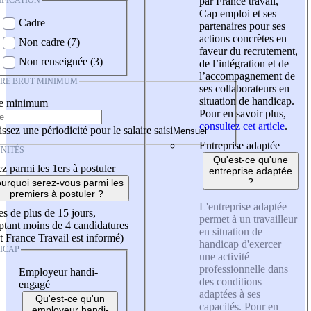
IFICATION
par France travail,
Cap emploi et ses
Cadre
partenaires pour ses
actions concrètes en
Non cadre (7)
faveur du recrutement,
Non renseignée (3)
de l’intégration et de
l’accompagnement de
IRE BRUT MINIMUM
ses collaborateurs en
situation de handicap.
re minimum
Pour en savoir plus,
consultez cet article
.
ssez une périodicité pour le salaire saisi
Entreprise adaptée
NITÉS
Qu'est-ce qu'une
z parmi les 1ers à postuler
entreprise adaptée
?
urquoi serez-vous parmi les
premiers à postuler ?
L'entreprise adaptée
es de plus de 15 jours,
permet à un travailleur
tant moins de 4 candidatures
en situation de
t France Travail est informé)
handicap d'exercer
ICAP
une activité
professionnelle dans
Employeur handi-
des conditions
engagé
adaptées à ses
Qu'est-ce qu'un
capacités. Pour en
employeur handi-