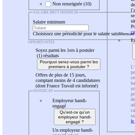
Non renseignée (10)
de
l
SALAIRE BRUT MINIMUM
se
si
Salaire minimum
Po
co
Choisissez une périodicité pour le salaire saisi
En
OPPORTUNITÉS
Soyez parmi les 1ers à postuler
(1)
résultats
Pourquoi serez-vous parmi les
L'
premiers à postuler ?
pe
Offres de plus de 15 jours,
en
comptant moins de 4 candidatures
ha
(dont France Travail est informé)
un
HANDICAP
pr
de
Employeur handi-
ad
engagé
ca
Qu'est-ce qu'un
sa
employeur handi-
le
engagé ?
Un employeur handi-