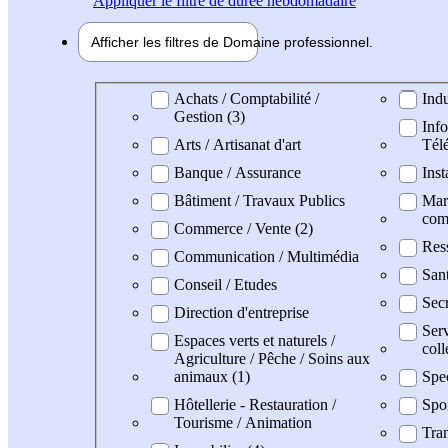
Appliquer
le filtre de durée hebdomadaire
Afficher les filtres de
Domaine pro
fessionnel
Domaine professionel
Achats / Comptabilité /
Indu
Gestion (3)
Info
Arts / Artisanat d'art
Tél
Banque / Assurance
Inst
Bâtiment / Travaux Publics
Mark
com
Commerce / Vente (2)
Res
Communication / Multimédia
San
Conseil / Etudes
Secr
Direction d'entreprise
Serv
Espaces verts et naturels /
coll
Agriculture / Pêche / Soins aux
animaux (1)
Spe
Hôtellerie - Restauration /
Spo
Tourisme / Animation
Tran