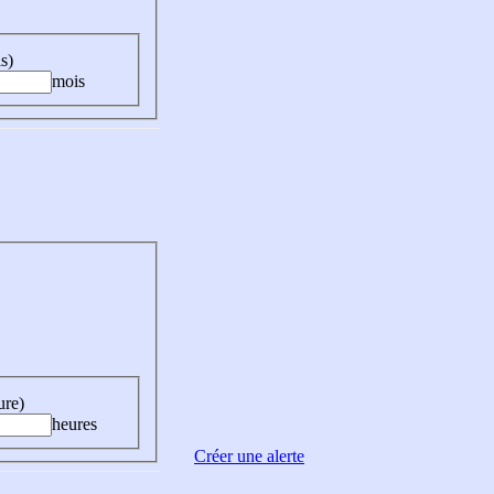
s)
mois
ure)
heures
Créer une alerte