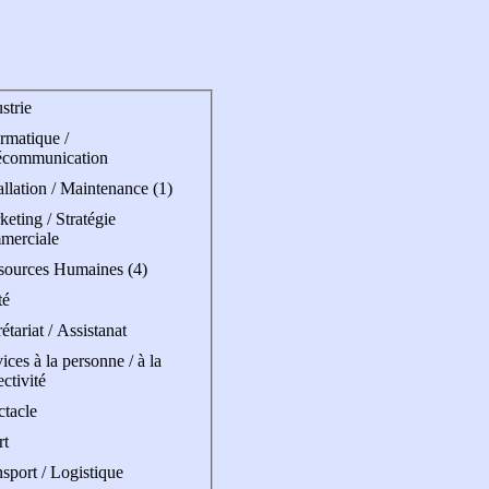
strie
rmatique /
écommunication
allation / Maintenance (1)
eting / Stratégie
merciale
sources Humaines (4)
té
étariat / Assistanat
ices à la personne / à la
ectivité
ctacle
rt
sport / Logistique