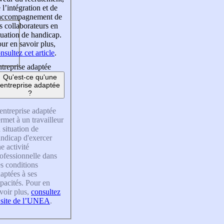
 l’intégration et de
’accompagnement de
s collaborateurs en
tuation de handicap.
ur en savoir plus,
nsultez cet article
.
treprise adaptée
Qu'est-ce qu'une
entreprise adaptée
?
entreprise adaptée
rmet à un travailleur
 situation de
ndicap d'exercer
e activité
ofessionnelle dans
s conditions
aptées à ses
pacités. Pour en
voir plus,
consultez
 site de l’UNEA
.