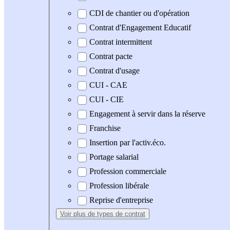
CDI de chantier ou d'opération
Contrat d'Engagement Educatif
Contrat intermittent
Contrat pacte
Contrat d'usage
CUI - CAE
CUI - CIE
Engagement à servir dans la réserve
Franchise
Insertion par l'activ.éco.
Portage salarial
Profession commerciale
Profession libérale
Reprise d'entreprise
Voir plus
de types de contrat