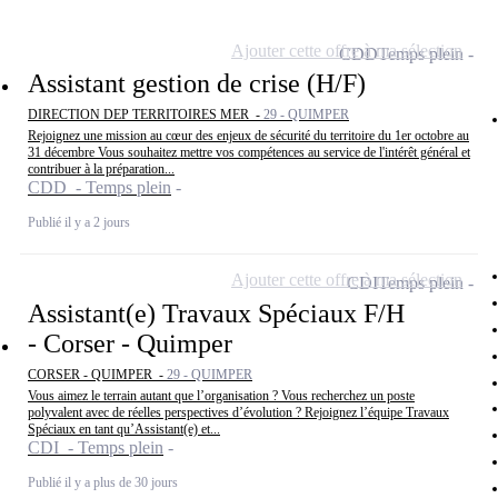
Ajouter cette offre à ma sélection
CDD
Temps plein
Assistant gestion de crise (H/F)
DIRECTION DEP TERRITOIRES MER -
29 - QUIMPER
Rejoignez une mission au cœur des enjeux de sécurité du territoire du 1er octobre au
31 décembre Vous souhaitez mettre vos compétences au service de l'intérêt général et
contribuer à la préparation...
CDD - Temps plein
Publié il y a 2 jours
Ajouter cette offre à ma sélection
CDI
Temps plein
Assistant(e) Travaux Spéciaux F/H
- Corser - Quimper
CORSER - QUIMPER -
29 - QUIMPER
Vous aimez le terrain autant que l’organisation ? Vous recherchez un poste
polyvalent avec de réelles perspectives d’évolution ? Rejoignez l’équipe Travaux
Spéciaux en tant qu’Assistant(e) et...
CDI - Temps plein
Publié il y a plus de 30 jours