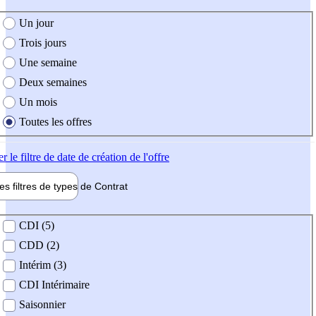
e création de l'offre
Un jour
Trois jours
Une semaine
Deux semaines
Un mois
Toutes les offres
er
le filtre de date de création de l'offre
les filtres de types de
Contrat
de contrat
CDI (5)
CDD (2)
Intérim (3)
CDI Intérimaire
Saisonnier