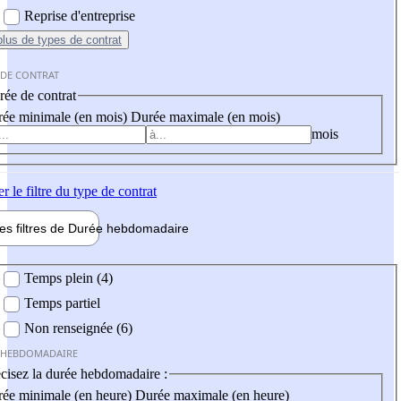
Reprise d'entreprise
plus
de types de contrat
 DE CONTRAT
ée de contrat
ée minimale (en mois)
Durée maximale (en mois)
mois
er
le filtre du type de contrat
les filtres de
Durée hebdo
madaire
 hebdomadaire
Temps plein (4)
Temps partiel
Non renseignée (6)
 HEBDOMADAIRE
cisez la durée hebdomadaire :
ée minimale (en heure)
Durée maximale (en heure)