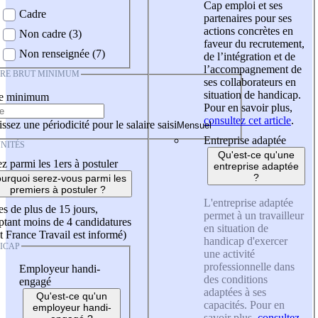
Cap emploi et ses
Cadre
partenaires pour ses
actions concrètes en
Non cadre (3)
faveur du recrutement,
Non renseignée (7)
de l’intégration et de
l’accompagnement de
IRE BRUT MINIMUM
ses collaborateurs en
situation de handicap.
re minimum
Pour en savoir plus,
consultez cet article
.
ssez une périodicité pour le salaire saisi
Entreprise adaptée
NITÉS
Qu'est-ce qu'une
z parmi les 1ers à postuler
entreprise adaptée
?
urquoi serez-vous parmi les
premiers à postuler ?
L'entreprise adaptée
es de plus de 15 jours,
permet à un travailleur
tant moins de 4 candidatures
en situation de
t France Travail est informé)
handicap d'exercer
ICAP
une activité
professionnelle dans
Employeur handi-
des conditions
engagé
adaptées à ses
Qu'est-ce qu'un
capacités. Pour en
employeur handi-
savoir plus,
consultez