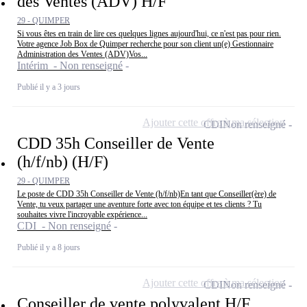
des Ventes (ADV) H/F
29 - QUIMPER
Si vous êtes en train de lire ces quelques lignes aujourd'hui, ce n'est pas pour rien.
Votre agence Job Box de Quimper recherche pour son client un(e) Gestionnaire
Administration des Ventes (ADV)Vos...
Intérim - Non renseigné
Publié il y a 3 jours
Ajouter cette offre à ma sélection
CDI
Non renseigné
CDD 35h Conseiller de Vente
(h/f/nb) (H/F)
29 - QUIMPER
Le poste de CDD 35h Conseiller de Vente (h/f/nb)En tant que Conseiller(ère) de
Vente, tu veux partager une aventure forte avec ton équipe et tes clients ? Tu
souhaites vivre l'incroyable expérience...
CDI - Non renseigné
Publié il y a 8 jours
Ajouter cette offre à ma sélection
CDI
Non renseigné
Conseiller de vente polyvalent H/F