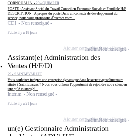
CORNOUALIA -
29 - QUIMPER
POSTE : Assistant Social du Travail Conseil en Économie Sociale et Familiale H/F
DESCRIPTION : A propos du poste Dans un contexte de developpement du
service, nous vous proposons d'exercer votre...
CDI - Non renseigné
Publié il y a 18 jours
Ajouter cette offre à ma sélection
Intérim
Non renseigné
Assistant(e) Administration des
Ventes (H/F/D)
29 - SAINT-ÉVARZEC
Vous souhaitez intégrer une entreprise dynamique dans le secteur agroalimentaire
située à Saint Evarzec ? Nous vous offrons l'opportunité de rejoindre notre client en
tant qu'Assistant(e)...
Intérim - Non renseigné
Publié il y a 21 jours
Ajouter cette offre à ma sélection
Intérim
Non renseigné
un(e) Gestionnaire Administration