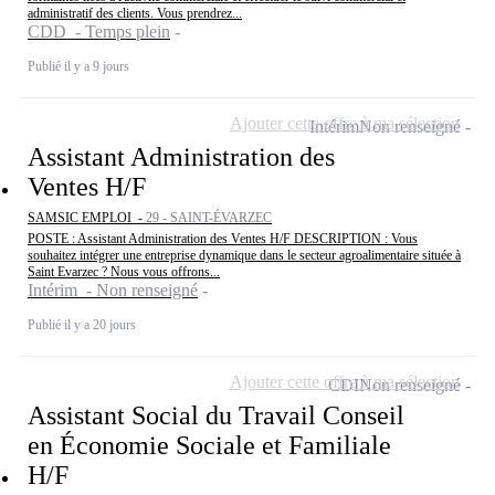
administratif des clients. Vous prendrez...
CDD - Temps plein
Publié il y a 9 jours
Ajouter cette offre à ma sélection
Intérim
Non renseigné
Assistant Administration des
Ventes H/F
SAMSIC EMPLOI -
29 - SAINT-ÉVARZEC
POSTE : Assistant Administration des Ventes H/F DESCRIPTION : Vous
souhaitez intégrer une entreprise dynamique dans le secteur agroalimentaire située à
Saint Evarzec ? Nous vous offrons...
Intérim - Non renseigné
Publié il y a 20 jours
Ajouter cette offre à ma sélection
CDI
Non renseigné
Assistant Social du Travail Conseil
en Économie Sociale et Familiale
H/F