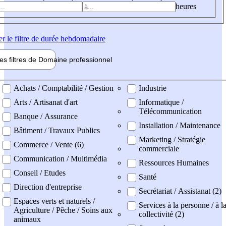
heures
er
le filtre de durée hebdomadaire
les filtres de
Domaine pro
fessionnel
ne professionel
Achats / Comptabilité / Gestion
Industrie
Arts / Artisanat d'art
Informatique /
Télécommunication
Banque / Assurance
Installation / Maintenance
Bâtiment / Travaux Publics
Marketing / Stratégie
Commerce / Vente (6)
commerciale
Communication / Multimédia
Ressources Humaines
Conseil / Etudes
Santé
Direction d'entreprise
Secrétariat / Assistanat (2)
Espaces verts et naturels /
Services à la personne / à l
Agriculture / Pêche / Soins aux
collectivité (2)
animaux