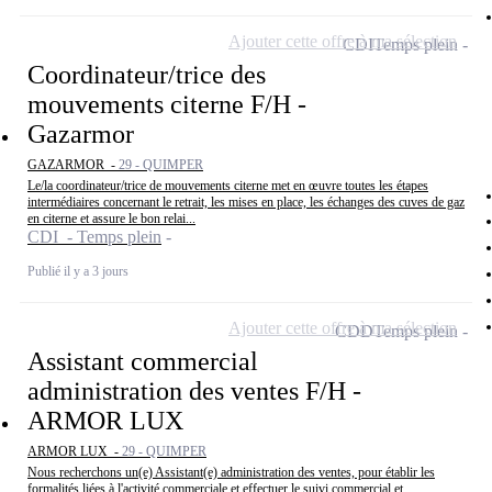
Ajouter cette offre à ma sélection
CDI
Temps plein
Coordinateur/trice des
mouvements citerne F/H -
Gazarmor
GAZARMOR -
29 - QUIMPER
Le/la coordinateur/trice de mouvements citerne met en œuvre toutes les étapes
intermédiaires concernant le retrait, les mises en place, les échanges des cuves de gaz
en citerne et assure le bon relai...
CDI - Temps plein
Publié il y a 3 jours
Ajouter cette offre à ma sélection
CDD
Temps plein
Assistant commercial
administration des ventes F/H -
ARMOR LUX
ARMOR LUX -
29 - QUIMPER
Nous recherchons un(e) Assistant(e) administration des ventes, pour établir les
formalités liées à l'activité commerciale et effectuer le suivi commercial et