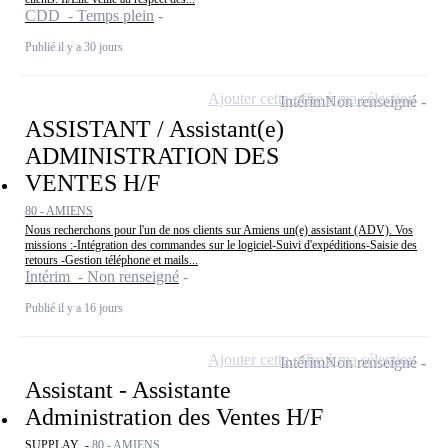
CDD - Temps plein
Publié il y a 30 jours
Ajouter cette offre à ma sélection
Intérim
Non renseigné
ASSISTANT / Assistant(e)
ADMINISTRATION DES
VENTES H/F
80 - AMIENS
Nous recherchons pour l'un de nos clients sur Amiens un(e) assistant (ADV). Vos
missions :-Intégration des commandes sur le logiciel-Suivi d'expéditions-Saisie des
retours -Gestion téléphone et mails...
Intérim - Non renseigné
Publié il y a 16 jours
Ajouter cette offre à ma sélection
Intérim
Non renseigné
Assistant - Assistante
Administration des Ventes H/F
SUPPLAY -
80 - AMIENS