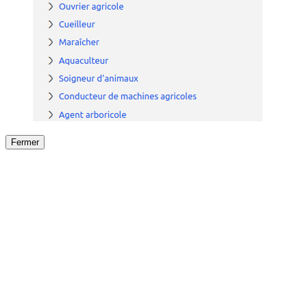
Fermer
Fermer
le détail de l'offre
/
Offre
sur
Offre précéden