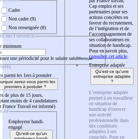
IFICATION
par France travail,
Cap emploi et ses
Cadre
partenaires pour ses
actions concrètes en
Non cadre (9)
faveur du recrutement,
Non renseignée (8)
de l’intégration et de
l’accompagnement de
IRE BRUT MINIMUM
ses collaborateurs en
situation de handicap.
re minimum
Pour en savoir plus,
consultez cet article
.
ssez une périodicité pour le salaire saisi
Entreprise adaptée
NITÉS
Qu'est-ce qu'une
z parmi les 1ers à postuler
entreprise adaptée
?
urquoi serez-vous parmi les
premiers à postuler ?
L'entreprise adaptée
es de plus de 15 jours,
permet à un travailleur
tant moins de 4 candidatures
en situation de
t France Travail est informé)
handicap d'exercer
ICAP
une activité
professionnelle dans
Employeur handi-
des conditions
engagé
adaptées à ses
Qu'est-ce qu'un
capacités. Pour en
employeur handi-