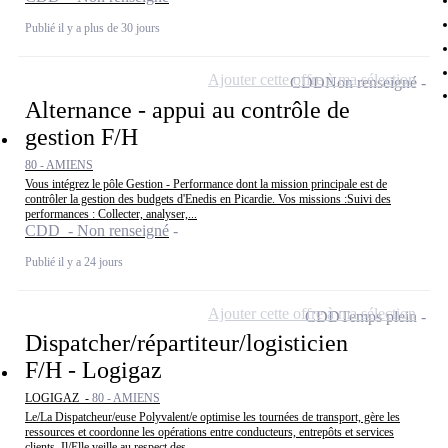
Publié il y a plus de 30 jours
Ajouter cette offre à ma sélection
CDD
Non renseigné
Alternance - appui au contrôle de
gestion F/H
80 - AMIENS
Vous intégrez le pôle Gestion - Performance dont la mission principale est de
contrôler la gestion des budgets d'Enedis en Picardie. Vos missions :Suivi des
performances : Collecter, analyser,...
CDD - Non renseigné
Publié il y a 24 jours
Ajouter cette offre à ma sélection
CDD
Temps plein
Dispatcher/répartiteur/logisticien
F/H - Logigaz
LOGIGAZ -
80 - AMIENS
Le/La Dispatcheur/euse Polyvalent/e optimise les tournées de transport, gère les
ressources et coordonne les opérations entre conducteurs, entrepôts et services
clients. Il/Elle veille au respect des...