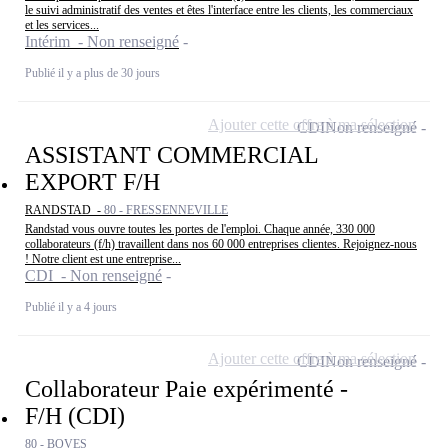
le suivi administratif des ventes et êtes l'interface entre les clients, les commerciaux
et les services...
Intérim - Non renseigné
Publié il y a plus de 30 jours
Ajouter cette offre à ma sélection
CDI
Non renseigné
ASSISTANT COMMERCIAL
EXPORT F/H
RANDSTAD -
80 - FRESSENNEVILLE
Randstad vous ouvre toutes les portes de l'emploi. Chaque année, 330 000
collaborateurs (f/h) travaillent dans nos 60 000 entreprises clientes. Rejoignez-nous
! Notre client est une entreprise...
CDI - Non renseigné
Publié il y a 4 jours
Ajouter cette offre à ma sélection
CDI
Non renseigné
Collaborateur Paie expérimenté -
F/H (CDI)
80 - BOVES