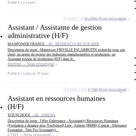
Publié il y a 4 jours
Ajouter cette offre à ma sélection
Intérim
Non renseigné
Assistant / Assistante de gestion
administrative (H/F)
MANPOWER FRANCE -
80 - BÉTHENCOURT-SUR-MER
Description du poste : Manpower FRIVILLE ESCARBOTIN recherche pour son
client, un acteur du secteur des Industries manufacturières et production, un
Assistant gestion de production (H/F) dans le...
Intérim - Non renseigné
Publié il y a plus de 30 jours
Ajouter cette offre à ma sélection
CDD
Non renseigné
Assistant en ressources humaines
(H/F)
YOUSCHOOL -
80 - AMIENS
Description du poste : Offre d'alternance - Assistant(e) Ressources Humaines
(Formation à distance avec YouSchool) Lieu : Amiens (80000) Contrat : Alternance
Formation : Titre Pro Assistant(e)...
CDD - Non renseigné