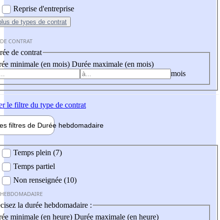
Reprise d'entreprise
plus
de types de contrat
 DE CONTRAT
ée de contrat
ée minimale (en mois)
Durée maximale (en mois)
mois
er
le filtre du type de contrat
les filtres de
Durée hebdo
madaire
 hebdomadaire
Temps plein (7)
Temps partiel
Non renseignée (10)
 HEBDOMADAIRE
cisez la durée hebdomadaire :
ée minimale (en heure)
Durée maximale (en heure)