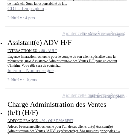
de matériels. Sous la responsabilité de la...
CDI - Temps plein
Publié il y a 4 jours
Ajouter cette offre à ma sélection
Intérim
Non renseigné
Assistant(e) ADV H/F
INTERACTION EU -
80 - AULT
L'agence Interaction recherche pour le compte de son client spécialisé dans la
robinetterie, un-e Assistant-e Administratif-ve des Ventes H/F pour un contrat
d'intérim. Votre rôle sera de soutenir...
Intérim - Non renseigné
Publié il y a 10 jours
Ajouter cette offre à ma sélection
Intérim
Temps plein
Chargé Administration des Ventes
(h/f) (H/F)
ADECCO FRANCE -
80 - OUST-MAREST
Adecco Fressenneville recherche pour l'un de ses clients un(e) Assistant(e)
Administration des Ventes (ADV) expérimenté(e). Vos missions principales :. -