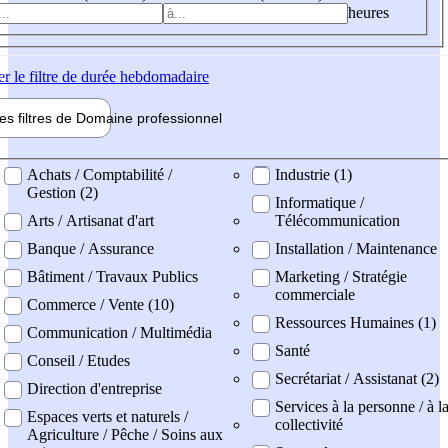
heures
er
le filtre de durée hebdomadaire
les filtres de
Domaine pro
fessionnel
ne professionel
Achats / Comptabilité /
Industrie (1)
Gestion (2)
Informatique /
Arts / Artisanat d'art
Télécommunication
Banque / Assurance
Installation / Maintenance
Bâtiment / Travaux Publics
Marketing / Stratégie
commerciale
Commerce / Vente (10)
Ressources Humaines (1)
Communication / Multimédia
Santé
Conseil / Etudes
Secrétariat / Assistanat (2)
Direction d'entreprise
Services à la personne / à l
Espaces verts et naturels /
collectivité
Agriculture / Pêche / Soins aux