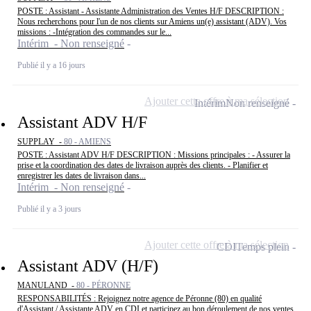
POSTE : Assistant - Assistante Administration des Ventes H/F DESCRIPTION :
Nous recherchons pour l'un de nos clients sur Amiens un(e) assistant (ADV). Vos
missions : -Intégration des commandes sur le...
Intérim - Non renseigné
Publié il y a 16 jours
Ajouter cette offre à ma sélection
Intérim
Non renseigné
Assistant ADV H/F
SUPPLAY -
80 - AMIENS
POSTE : Assistant ADV H/F DESCRIPTION : Missions principales : - Assurer la
prise et la coordination des dates de livraison auprès des clients. - Planifier et
enregistrer les dates de livraison dans...
Intérim - Non renseigné
Publié il y a 3 jours
Ajouter cette offre à ma sélection
CDI
Temps plein
Assistant ADV (H/F)
MANULAND -
80 - PÉRONNE
RESPONSABILITÉS : Rejoignez notre agence de Péronne (80) en qualité
d'Assistant / Assistante ADV en CDI et participez au bon déroulement de nos ventes