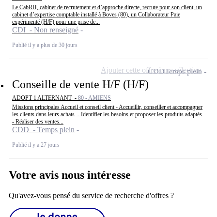
Le CabRH, cabinet de recrutement et d’approche directe, recrute pour son client, un
cabinet d’expertise comptable installé à Boves (80), un Collaborateur Paie
expérimenté (H/F) pour une prise de...
CDI - Non renseigné
Publié il y a plus de 30 jours
Ajouter cette offre à ma sélection
CDD
Temps plein
Conseille de vente H/F (H/F)
ADOPT 1 ALTERNANT -
80 - AMIENS
Missions principales Accueil et conseil client - Accueillir, conseiller et accompagner
les clients dans leurs achats. - Identifier les besoins et proposer les produits adaptés.
- Réaliser des ventes...
CDD - Temps plein
Publié il y a 27 jours
Votre avis nous intéresse
Qu'avez-vous pensé du service de recherche d'offres ?