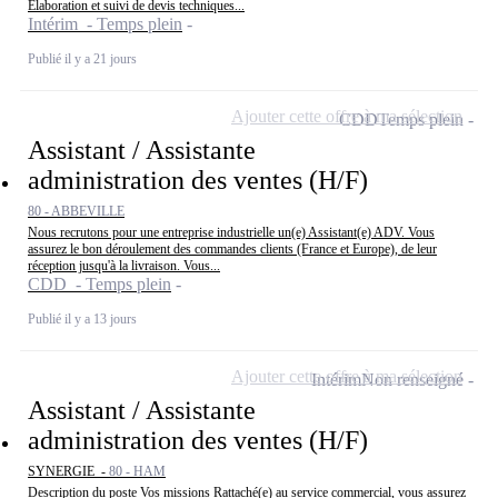
Élaboration et suivi de devis techniques...
Intérim - Temps plein
Publié il y a 21 jours
Ajouter cette offre à ma sélection
CDD
Temps plein
Assistant / Assistante
administration des ventes (H/F)
80 - ABBEVILLE
Nous recrutons pour une entreprise industrielle un(e) Assistant(e) ADV. Vous
assurez le bon déroulement des commandes clients (France et Europe), de leur
réception jusqu'à la livraison. Vous...
CDD - Temps plein
Publié il y a 13 jours
Ajouter cette offre à ma sélection
Intérim
Non renseigné
Assistant / Assistante
administration des ventes (H/F)
SYNERGIE -
80 - HAM
Description du poste Vos missions Rattaché(e) au service commercial, vous assurez