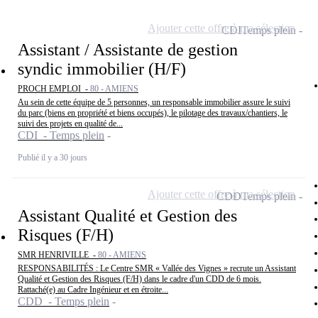
Ajouter cette offre à ma sélection
CDI
Temps plein
Assistant / Assistante de gestion
syndic immobilier (H/F)
PROCH EMPLOI -
80 - AMIENS
Au sein de cette équipe de 5 personnes, un responsable immobilier assure le suivi
du parc (biens en propriété et biens occupés), le pilotage des travaux/chantiers, le
suivi des projets en qualité de...
CDI - Temps plein
Publié il y a 30 jours
Ajouter cette offre à ma sélection
CDD
Temps plein
Assistant Qualité et Gestion des
Risques (F/H)
SMR HENRIVILLE -
80 - AMIENS
RESPONSABILITÉS : Le Centre SMR « Vallée des Vignes » recrute un Assistant
Qualité et Gestion des Risques (F/H) dans le cadre d'un CDD de 6 mois.
Rattaché(e) au Cadre Ingénieur et en étroite...
CDD - Temps plein