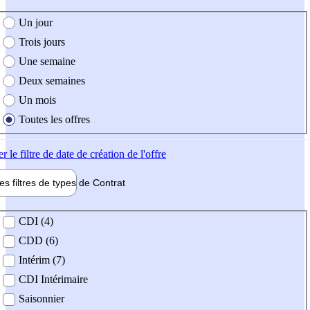
e création de l'offre
Un jour
Trois jours
Une semaine
Deux semaines
Un mois
Toutes les offres
er
le filtre de date de création de l'offre
les filtres de types de
Contrat
de contrat
CDI (4)
CDD (6)
Intérim (7)
CDI Intérimaire
Saisonnier