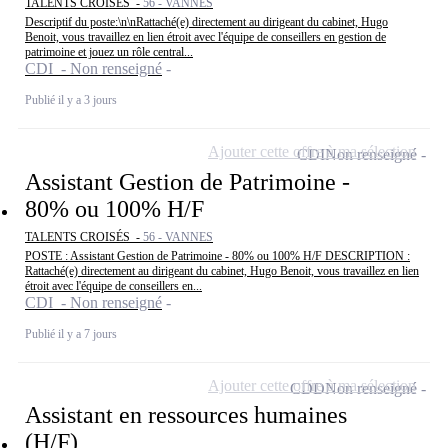
TALENTS CROISÉS -
56 - VANNES
Descriptif du poste:\n\nRattaché(e) directement au dirigeant du cabinet, Hugo
Benoit, vous travaillez en lien étroit avec l'équipe de conseillers en gestion de
patrimoine et jouez un rôle central...
CDI - Non renseigné
Publié il y a 3 jours
Ajouter cette offre à ma sélection
CDI
Non renseigné
Assistant Gestion de Patrimoine -
80% ou 100% H/F
TALENTS CROISÉS -
56 - VANNES
POSTE : Assistant Gestion de Patrimoine - 80% ou 100% H/F DESCRIPTION :
Rattaché(e) directement au dirigeant du cabinet, Hugo Benoit, vous travaillez en lien
étroit avec l'équipe de conseillers en...
CDI - Non renseigné
Publié il y a 7 jours
Ajouter cette offre à ma sélection
CDD
Non renseigné
Assistant en ressources humaines
(H/F)