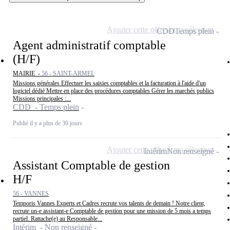
Ajouter cette offre à ma sélection
CDD
Temps plein
Agent administratif comptable
(H/F)
MAIRIE -
56 - SAINT-ARMEL
Missions générales Effectuer les saisies comptables et la facturation à l'aide d'un
logiciel dédié Mettre en place des procédures comptables Gérer les marchés publics
Missions principales :...
CDD - Temps plein
Publié il y a plus de 30 jours
Ajouter cette offre à ma sélection
Intérim
Non renseigné
Assistant Comptable de gestion
H/F
56 - VANNES
Temporis Vannes Experts et Cadres recrute vos talents de demain ! Notre client,
recrute un-e assistant-e Comptable de gestion pour une mission de 5 mois a temps
partiel. Rattache(e) au Responsable...
Intérim - Non renseigné