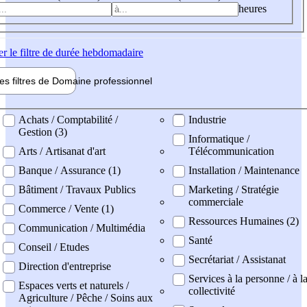
heures
er
le filtre de durée hebdomadaire
les filtres de
Domaine pro
fessionnel
ne professionel
Achats / Comptabilité /
Industrie
Gestion (3)
Informatique /
Arts / Artisanat d'art
Télécommunication
Banque / Assurance (1)
Installation / Maintenance
Bâtiment / Travaux Publics
Marketing / Stratégie
commerciale
Commerce / Vente (1)
Ressources Humaines (2)
Communication / Multimédia
Santé
Conseil / Etudes
Secrétariat / Assistanat
Direction d'entreprise
Services à la personne / à l
Espaces verts et naturels /
collectivité
Agriculture / Pêche / Soins aux