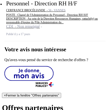
Personnel - Direction RH H/F
CERFRANCE BROCÉLIANDE -
56 - VANNES
POSTE : Chargé de l'Administration du Personnel - Direction RH H/F
DESCRIPTION : Au sein de la Direction Ressources Humaines, rattaché(e) au
responsable d'équipe du Pôle Administration du...
CDI - Non renseigné
Publié il y a 17 jours
Votre avis nous intéresse
Qu'avez-vous pensé du service de recherche d'offres ?
×
Fermer la fenêtre "Offres partenaires"
Offres partenaires