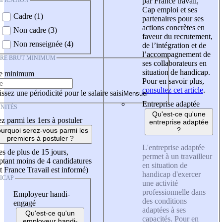
IFICATION
par France travail,
Cap emploi et ses
Cadre (1)
partenaires pour ses
actions concrètes en
Non cadre (3)
faveur du recrutement,
Non renseignée (4)
de l’intégration et de
l’accompagnement de
IRE BRUT MINIMUM
ses collaborateurs en
situation de handicap.
re minimum
Pour en savoir plus,
consultez cet article
.
ssez une périodicité pour le salaire saisi
Entreprise adaptée
NITÉS
Qu'est-ce qu'une
z parmi les 1ers à postuler
entreprise adaptée
?
urquoi serez-vous parmi les
premiers à postuler ?
L'entreprise adaptée
es de plus de 15 jours,
permet à un travailleur
tant moins de 4 candidatures
en situation de
t France Travail est informé)
handicap d'exercer
ICAP
une activité
professionnelle dans
Employeur handi-
des conditions
engagé
adaptées à ses
Qu'est-ce qu'un
capacités. Pour en
employeur handi-