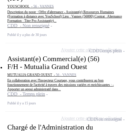
YOUSCHOOL -
56 - VANNES
Description du poste : Offre d'alternance - Assistant(e) Ressources Humaines
(Formation à distance avec YouSchool) Lieu : Vannes (56000) Contrat : Alternance
Formation : Titre Pro Assistant(e)...
CDD - Non renseigné
Publié il y a plus de 30 jours
Ajouter cette offre à ma sélection
CDD
Temps plein
Assistant(e) Commercial(e) (56)
F/H - Mutualia Grand Ouest
MUTUALIA GRAND OUEST -
56 - VANNES
En collaboration avec l'Inspecteur Courtage, vous contribuerez au bon
fonctionnement de l'activité à travers des missions variées et enrichissantes : -
Apporter un appui administratif dans...
CDD - Temps plein
Publié il y a 15 jours
Ajouter cette offre à ma sélection
CDI
Non renseigné
Chargé de l'Administration du