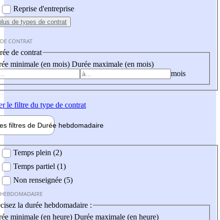
Reprise d'entreprise
plus
de types de contrat
 DE CONTRAT
ée de contrat
ée minimale (en mois)
Durée maximale (en mois)
mois
er
le filtre du type de contrat
les filtres de
Durée hebdo
madaire
 hebdomadaire
Temps plein (2)
Temps partiel (1)
Non renseignée (5)
 HEBDOMADAIRE
cisez la durée hebdomadaire :
ée minimale (en heure)
Durée maximale (en heure)