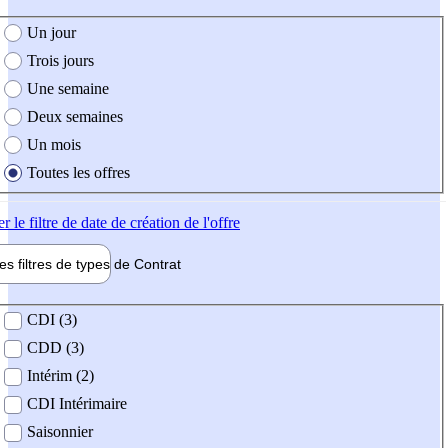
e création de l'offre
Un jour
Trois jours
Une semaine
Deux semaines
Un mois
Toutes les offres
er
le filtre de date de création de l'offre
les filtres de types de
Contrat
de contrat
CDI (3)
CDD (3)
Intérim (2)
CDI Intérimaire
Saisonnier