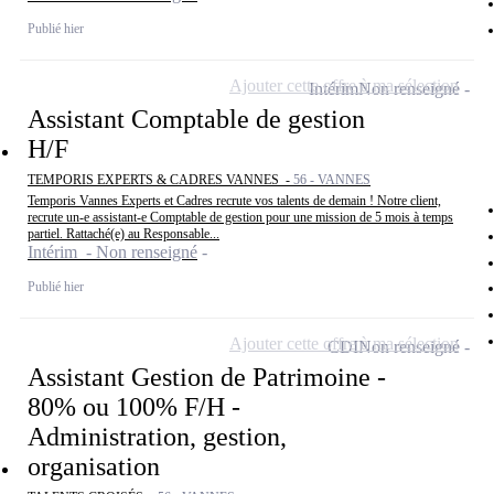
Publié hier
Ajouter cette offre à ma sélection
Intérim
Non renseigné
Assistant Comptable de gestion
H/F
TEMPORIS EXPERTS & CADRES VANNES -
56 - VANNES
Temporis Vannes Experts et Cadres recrute vos talents de demain ! Notre client,
recrute un-e assistant-e Comptable de gestion pour une mission de 5 mois à temps
partiel. Rattaché(e) au Responsable...
Intérim - Non renseigné
Publié hier
Ajouter cette offre à ma sélection
CDI
Non renseigné
Assistant Gestion de Patrimoine -
80% ou 100% F/H -
Administration, gestion,
organisation