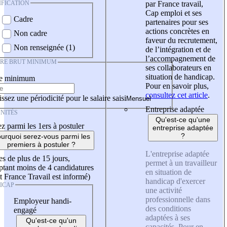
IFICATION
par France travail,
Cap emploi et ses
Cadre
partenaires pour ses
actions concrètes en
Non cadre
faveur du recrutement,
Non renseignée (1)
de l’intégration et de
l’accompagnement de
IRE BRUT MINIMUM
ses collaborateurs en
situation de handicap.
re minimum
Pour en savoir plus,
consultez cet article
.
ssez une périodicité pour le salaire saisi
Entreprise adaptée
NITÉS
Qu'est-ce qu'une
z parmi les 1ers à postuler
entreprise adaptée
?
urquoi serez-vous parmi les
premiers à postuler ?
L'entreprise adaptée
es de plus de 15 jours,
permet à un travailleur
tant moins de 4 candidatures
en situation de
t France Travail est informé)
handicap d'exercer
ICAP
une activité
professionnelle dans
Employeur handi-
des conditions
engagé
adaptées à ses
Qu'est-ce qu'un
capacités. Pour en