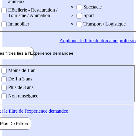
animaux
Spectacle
Hôtellerie - Restauration /
Tourisme / Animation
Sport
Immobilier
Transport / Logistique
Appliquer
le filtre du domaine professi
es filtres liés à l'
Expérience
demandée
ience demandée
Moins de 1 an
De 1 à 3 ans
Plus de 3 ans
Non renseignée
er
le filtre de l'expérience demandée
Plus De
Filtres