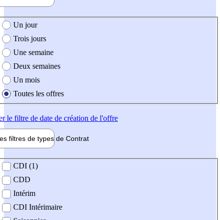
e création de l'offre
Un jour
Trois jours
Une semaine
Deux semaines
Un mois
Toutes les offres
er
le filtre de date de création de l'offre
les filtres de types de
Contrat
de contrat
CDI (1)
CDD
Intérim
CDI Intérimaire