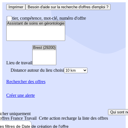
Imprimer
Besoin d'aide sur la recherche d'offres d'emploi ?
Métier, compétence, mot-clé, numéro d'offre
Lieu de travail
Distance autour du lieu choisi
Rechercher
des offres
Créer une alerte
Qui sont n
icher uniquement
 offres France Travail
Cette action recharge la liste des offres
les filtres de
Date de création
de l'offre