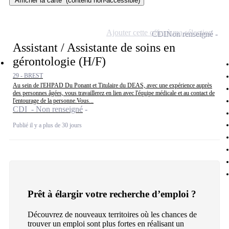
Afficher la carte
(contenu non-accessible)
Ajouter cette offre à ma sélection
CDI
Non renseigné
Assistant / Assistante de soins en
gérontologie (H/F)
29 - BREST
Au sein de l'EHPAD Du Ponant et Titulaire du DEAS, avec une expérience auprès
des personnes âgées, vous travaillerez en lien avec l'équipe médicale et au contact de
l'entourage de la personne.Vous...
CDI - Non renseigné
Publié il y a plus de 30 jours
Prêt à élargir votre recherche d’emploi ?
Découvrez de nouveaux territoires où les chances de
trouver un emploi sont plus fortes en réalisant un