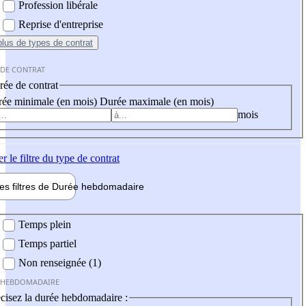
Profession libérale
Reprise d'entreprise
plus
de types de contrat
 DE CONTRAT
ée de contrat
ée minimale (en mois)
Durée maximale (en mois)
mois
er
le filtre du type de contrat
les filtres de
Durée hebdo
madaire
 hebdomadaire
Temps plein
Temps partiel
Non renseignée (1)
 HEBDOMADAIRE
cisez la durée hebdomadaire :