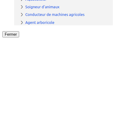
Fermer
Fermer
le détail de l'offre
/
Offre
sur
Offre précéden