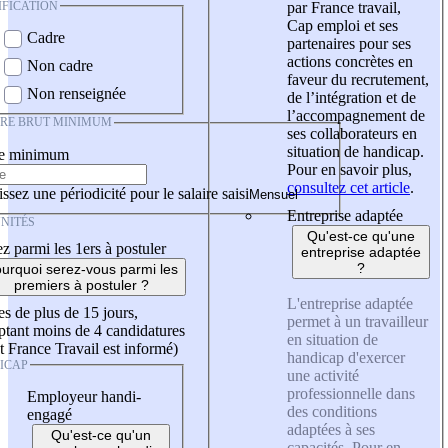
IFICATION
par France travail,
Cap emploi et ses
Cadre
partenaires pour ses
actions concrètes en
Non cadre
faveur du recrutement,
Non renseignée
de l’intégration et de
l’accompagnement de
IRE BRUT MINIMUM
ses collaborateurs en
situation de handicap.
re minimum
Pour en savoir plus,
consultez cet article
.
ssez une périodicité pour le salaire saisi
Entreprise adaptée
NITÉS
Qu'est-ce qu'une
z parmi les 1ers à postuler
entreprise adaptée
?
urquoi serez-vous parmi les
premiers à postuler ?
L'entreprise adaptée
es de plus de 15 jours,
permet à un travailleur
tant moins de 4 candidatures
en situation de
t France Travail est informé)
handicap d'exercer
ICAP
une activité
professionnelle dans
Employeur handi-
des conditions
engagé
adaptées à ses
Qu'est-ce qu'un
capacités. Pour en