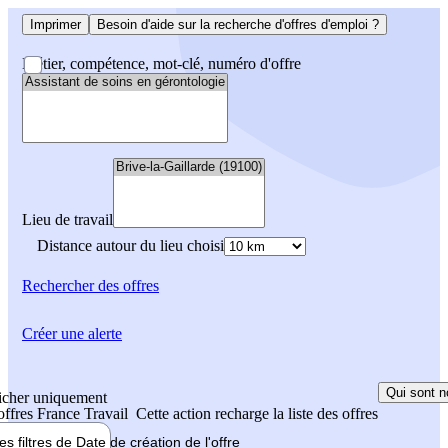
Imprimer
Besoin d'aide sur la recherche d'offres d'emploi ?
Métier, compétence, mot-clé, numéro d'offre
Lieu de travail
Distance autour du lieu choisi
Rechercher
des offres
Créer une alerte
Qui sont n
icher uniquement
 offres France Travail
Cette action recharge la liste des offres
les filtres de
Date de création
de l'offre