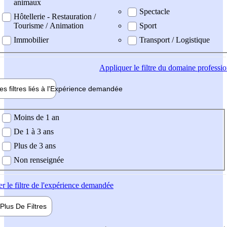
animaux
Spectacle
Hôtellerie - Restauration /
Tourisme / Animation
Sport
Immobilier
Transport / Logistique
Appliquer
le filtre du domaine professi
es filtres liés à l'
Expérience
demandée
ience demandée
Moins de 1 an
De 1 à 3 ans
Plus de 3 ans
Non renseignée
er
le filtre de l'expérience demandée
Plus De
Filtres