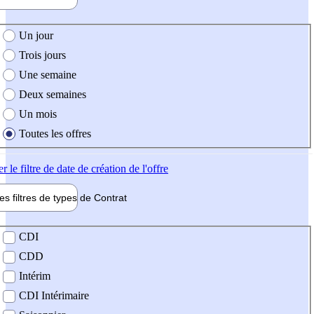
e création de l'offre
Un jour
Trois jours
Une semaine
Deux semaines
Un mois
Toutes les offres
er
le filtre de date de création de l'offre
les filtres de types de
Contrat
de contrat
CDI
CDD
Intérim
CDI Intérimaire