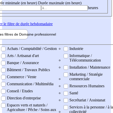
ée minimale (en heure)
Durée maximale (en heure)
heures
er
le filtre de durée hebdomadaire
les filtres de
Domaine pro
fessionnel
ne professionel
Achats / Comptabilité / Gestion
Industrie
Arts / Artisanat d'art
Informatique /
Télécommunication
Banque / Assurance
Installation / Maintenance
Bâtiment / Travaux Publics
Marketing / Stratégie
Commerce / Vente
commerciale
Communication / Multimédia
Ressources Humaines
Conseil / Etudes
Santé
Direction d'entreprise
Secrétariat / Assistanat
Espaces verts et naturels /
Services à la personne / à l
Agriculture / Pêche / Soins aux
collectivité