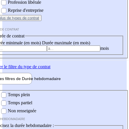
Profession libérale
Reprise d'entreprise
plus
de types de contrat
 DE CONTRAT
ée de contrat
ée minimale (en mois)
Durée maximale (en mois)
mois
er
le filtre du type de contrat
les filtres de
Durée hebdo
madaire
 hebdomadaire
Temps plein
Temps partiel
Non renseignée
 HEBDOMADAIRE
cisez la durée hebdomadaire :