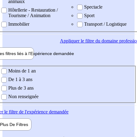
animaux
Spectacle
Hôtellerie - Restauration /
Tourisme / Animation
Sport
Immobilier
Transport / Logistique
Appliquer
le filtre du domaine professi
es filtres liés à l'
Expérience
demandée
ience demandée
Moins de 1 an
De 1 à 3 ans
Plus de 3 ans
Non renseignée
er
le filtre de l'expérience demandée
Plus De
Filtres