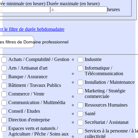
ée minimale (en heure)
Durée maximale (en heure)
heures
er
le filtre de durée hebdomadaire
les filtres de
Domaine pro
fessionnel
ne professionel
Achats / Comptabilité / Gestion
Industrie
Arts / Artisanat d'art
Informatique /
Télécommunication
Banque / Assurance
Installation / Maintenance
Bâtiment / Travaux Publics
Marketing / Stratégie
Commerce / Vente
commerciale
Communication / Multimédia
Ressources Humaines
Conseil / Etudes
Santé
Direction d'entreprise
Secrétariat / Assistanat
Espaces verts et naturels /
Services à la personne / à l
Agriculture / Pêche / Soins aux
collectivité