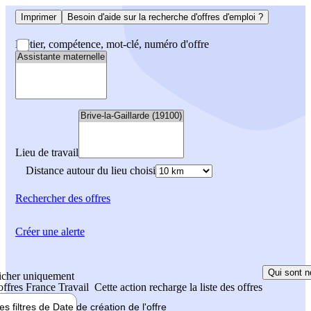
Imprimer
Besoin d'aide sur la recherche d'offres d'emploi ?
Métier, compétence, mot-clé, numéro d'offre
Lieu de travail
Distance autour du lieu choisi
Rechercher
des offres
Créer une alerte
Qui sont n
icher uniquement
 offres France Travail
Cette action recharge la liste des offres
les filtres de
Date de création
de l'offre