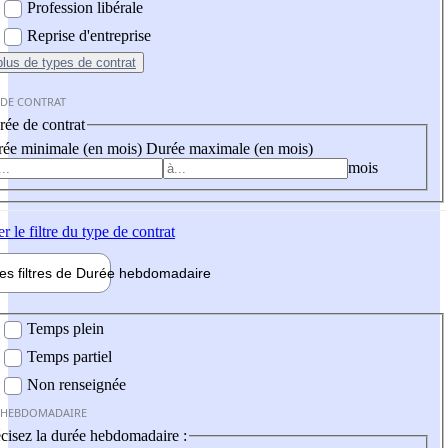
Profession libérale
Reprise d'entreprise
plus
de types de contrat
 DE CONTRAT
ée de contrat
ée minimale (en mois)
Durée maximale (en mois)
mois
er
le filtre du type de contrat
les filtres de
Durée hebdo
madaire
 hebdomadaire
Temps plein
Temps partiel
Non renseignée
 HEBDOMADAIRE
cisez la durée hebdomadaire :