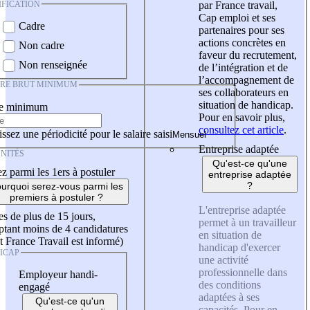
IFICATION
par France travail,
Cap emploi et ses
Cadre
partenaires pour ses
actions concrètes en
Non cadre
faveur du recrutement,
Non renseignée
de l’intégration et de
l’accompagnement de
IRE BRUT MINIMUM
ses collaborateurs en
situation de handicap.
re minimum
Pour en savoir plus,
consultez cet article
.
ssez une périodicité pour le salaire saisi
Entreprise adaptée
NITÉS
Qu'est-ce qu'une
z parmi les 1ers à postuler
entreprise adaptée
?
urquoi serez-vous parmi les
premiers à postuler ?
L'entreprise adaptée
es de plus de 15 jours,
permet à un travailleur
tant moins de 4 candidatures
en situation de
t France Travail est informé)
handicap d'exercer
ICAP
une activité
professionnelle dans
Employeur handi-
des conditions
engagé
adaptées à ses
Qu'est-ce qu'un
capacités. Pour en