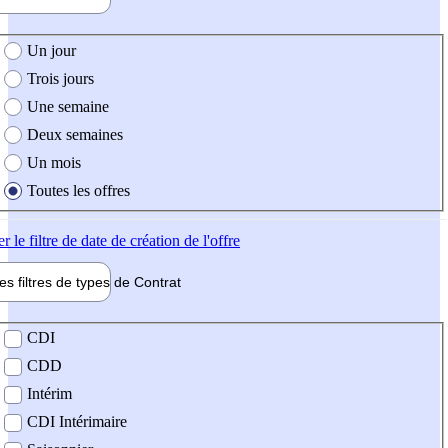
e création de l'offre
Un jour
Trois jours
Une semaine
Deux semaines
Un mois
Toutes les offres
er
le filtre de date de création de l'offre
les filtres de types de
Contrat
de contrat
CDI
CDD
Intérim
CDI Intérimaire