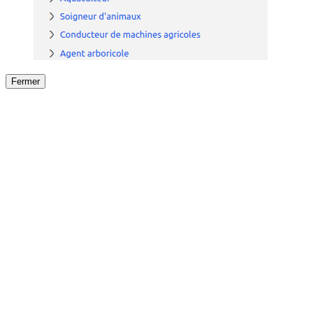
Fermer
Fermer
le détail de l'offre
/
Offre
sur
Offre précéden