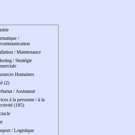
strie
rmatique /
écommunication
allation / Maintenance
eting / Stratégie
merciale
sources Humaines
é (2)
étariat / Assistanat
ices à la personne / à la
ectivité (185)
ctacle
rt
sport / Logistique