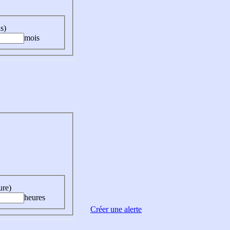
s)
mois
ure)
heures
Créer une alerte