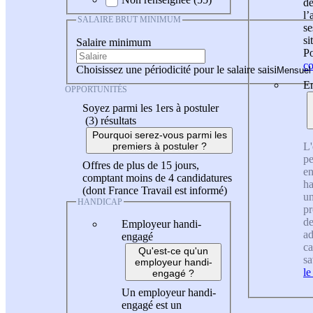
de
l
SALAIRE BRUT MINIMUM
se
si
Salaire minimum
Po
co
Choisissez une périodicité pour le salaire saisi
En
OPPORTUNITÉS
Soyez parmi les 1ers à postuler
(3)
résultats
Pourquoi serez-vous parmi les
L'
premiers à postuler ?
pe
Offres de plus de 15 jours,
en
comptant moins de 4 candidatures
ha
(dont France Travail est informé)
un
HANDICAP
pr
de
Employeur handi-
ad
engagé
ca
Qu'est-ce qu'un
sa
employeur handi-
le
engagé ?
Un employeur handi-
engagé est un