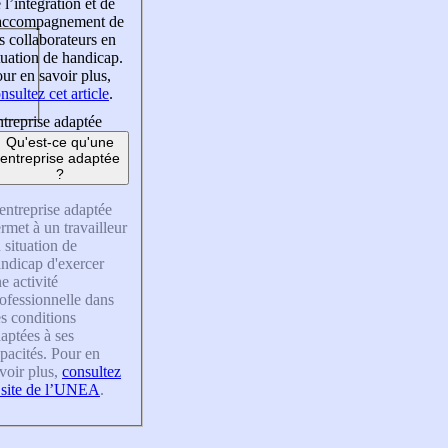
 l’intégration et de
’accompagnement de
s collaborateurs en
tuation de handicap.
ur en savoir plus,
nsultez cet article
.
treprise adaptée
Qu'est-ce qu'une
entreprise adaptée
?
entreprise adaptée
rmet à un travailleur
 situation de
ndicap d'exercer
e activité
ofessionnelle dans
s conditions
aptées à ses
pacités. Pour en
voir plus,
consultez
 site de l’UNEA
.