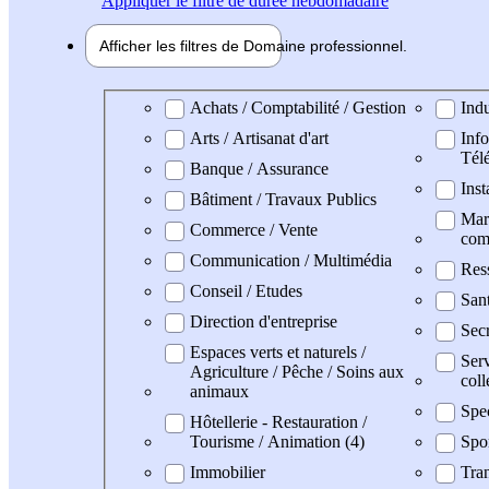
Appliquer
le filtre de durée hebdomadaire
Afficher les filtres de
Domaine pro
fessionnel
Domaine professionel
Achats / Comptabilité / Gestion
Indu
Arts / Artisanat d'art
Info
Tél
Banque / Assurance
Inst
Bâtiment / Travaux Publics
Mark
Commerce / Vente
com
Communication / Multimédia
Res
Conseil / Etudes
Sant
Direction d'entreprise
Secr
Espaces verts et naturels /
Serv
Agriculture / Pêche / Soins aux
coll
animaux
Spe
Hôtellerie - Restauration /
Tourisme / Animation (4)
Spo
Immobilier
Tran