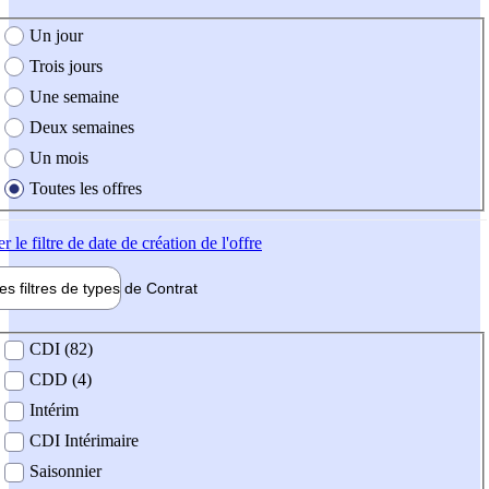
e création de l'offre
Un jour
Trois jours
Une semaine
Deux semaines
Un mois
Toutes les offres
er
le filtre de date de création de l'offre
les filtres de types de
Contrat
de contrat
CDI (82)
CDD (4)
Intérim
CDI Intérimaire
Saisonnier