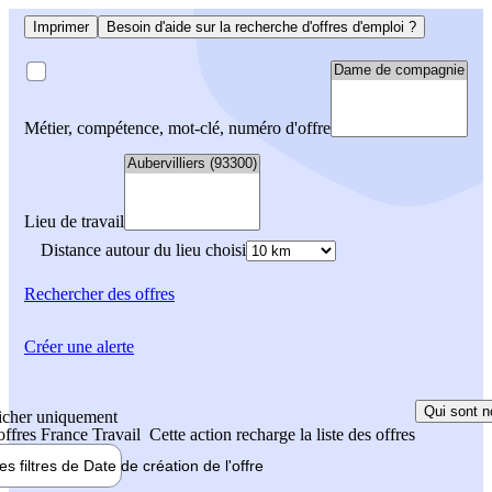
Imprimer
Besoin d'aide sur la recherche d'offres d'emploi ?
Métier, compétence, mot-clé, numéro d'offre
Lieu de travail
Distance autour du lieu choisi
Rechercher
des offres
Créer une alerte
Qui sont n
icher uniquement
 offres France Travail
Cette action recharge la liste des offres
les filtres de
Date de création
de l'offre