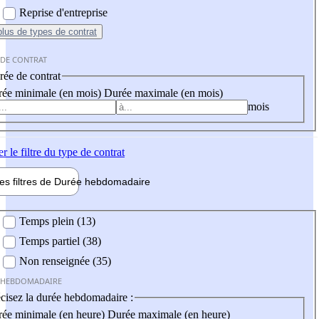
Reprise d'entreprise
plus
de types de contrat
 DE CONTRAT
ée de contrat
ée minimale (en mois)
Durée maximale (en mois)
mois
er
le filtre du type de contrat
les filtres de
Durée hebdo
madaire
 hebdomadaire
Temps plein (13)
Temps partiel (38)
Non renseignée (35)
 HEBDOMADAIRE
cisez la durée hebdomadaire :
ée minimale (en heure)
Durée maximale (en heure)