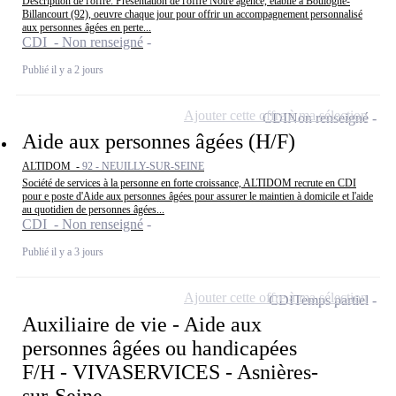
Description de l'offre: Présentation de l'offre Notre agence, établie à Boulogne-
Billancourt (92), oeuvre chaque jour pour offrir un accompagnement personnalisé
aux personnes âgées en perte...
CDI - Non renseigné
Publié il y a 2 jours
Ajouter cette offre à ma sélection
CDI
Non renseigné
Aide aux personnes âgées (H/F)
ALTIDOM -
92 - NEUILLY-SUR-SEINE
Société de services à la personne en forte croissance, ALTIDOM recrute en CDI
pour e poste d'Aide aux personnes âgées pour assurer le maintien à domicile et l'aide
au quotidien de personnes âgées...
CDI - Non renseigné
Publié il y a 3 jours
Ajouter cette offre à ma sélection
CDI
Temps partiel
Auxiliaire de vie - Aide aux
personnes âgées ou handicapées
F/H - VIVASERVICES - Asnières-