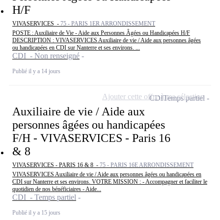
H/F
VIVASERVICES -
75 - PARIS 1ER ARRONDISSEMENT
POSTE : Auxiliaire de Vie - Aide aux Personnes Âgées ou Handicapées H/F
DESCRIPTION : VIVASERVICES Auxiliaire de vie / Aide aux personnes âgées
ou handicapées en CDI sur Nanterre et ses environs. ...
CDI - Non renseigné
Publié il y a 14 jours
Ajouter cette offre à ma sélection
CDI
Temps partiel
Auxiliaire de vie / Aide aux
personnes âgées ou handicapées
F/H - VIVASERVICES - Paris 16
& 8
VIVASERVICES - PARIS 16 & 8 -
75 - PARIS 16E ARRONDISSEMENT
VIVASERVICES Auxiliaire de vie / Aide aux personnes âgées ou handicapées en
CDI sur Nanterre et ses environs. VOTRE MISSION : - Accompagner et faciliter le
quotidien de nos bénéficiaires - Aide...
CDI - Temps partiel
Publié il y a 15 jours