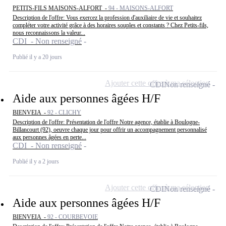
PETITS-FILS MAISONS-ALFORT -
94 - MAISONS-ALFORT
Description de l'offre: Vous exercez la profession d'auxiliaire de vie et souhaitez
compléter votre activité grâce à des horaires souples et constants ? Chez Petits-fils,
nous reconnaissons la valeur...
CDI - Non renseigné
Publié il y a 20 jours
Ajouter cette offre à ma sélection
CDI
Non renseigné
Aide aux personnes âgées H/F
BIENVEIA -
92 - CLICHY
Description de l'offre: Présentation de l'offre Notre agence, établie à Boulogne-
Billancourt (92), oeuvre chaque jour pour offrir un accompagnement personnalisé
aux personnes âgées en perte...
CDI - Non renseigné
Publié il y a 2 jours
Ajouter cette offre à ma sélection
CDI
Non renseigné
Aide aux personnes âgées H/F
BIENVEIA -
92 - COURBEVOIE