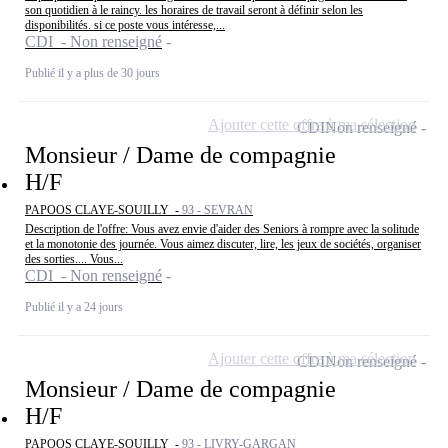
son quotidien à le raincy. les horaires de travail seront à définir selon les
disponibilités. si ce poste vous intéresse,...
CDI - Non renseigné
Publié il y a plus de 30 jours
Ajouter cette offre à ma sélection
CDI
Non renseigné
Monsieur / Dame de compagnie
H/F
PAPOOS CLAYE-SOUILLY -
93 - SEVRAN
Description de l'offre: Vous avez envie d'aider des Seniors à rompre avec la solitude
et la monotonie des journée. Vous aimez discuter, lire, les jeux de sociétés, organiser
des sorties.... Vous...
CDI - Non renseigné
Publié il y a 24 jours
Ajouter cette offre à ma sélection
CDI
Non renseigné
Monsieur / Dame de compagnie
H/F
PAPOOS CLAYE-SOUILLY -
93 - LIVRY-GARGAN