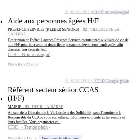
Ajouter cette offre à ma sélection
CDI
Non renseigné
Aide aux personnes âgées H/F
PRESENCE SERVICES (KLEBER SENIORS) -
92 - VILLENEUVE-LA-
GARENNE
Description de l'offre: L'agence Présence Services recrute un(e) auxiliaire de vie de
nuit H/F pour intervenir au domicile de personnes âgées et/ou handicapées afin
d'assurer leur sécurité, leur...
CDI - Non renseigné
Publié il y a 23 jours
Ajouter cette offre à ma sélection
CDD
Temps plein
Référent secteur sénior CCAS
(H/F)
MAIRIE -
95 - DEUIL-LA-BARRE
Au sein de la Direction de la Vie Locale et des Solidarités, sous l'autorité de la
Responsable du CCAS, vous accueillerez, informerez et orienterez les séniors et
leurs familles. Vous organiserez et...
CDD - Temps plein
Publié il y a 3 jours
Employeur handi-engagé