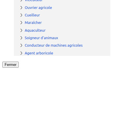
Fermer
Fermer
le détail de l'offre
/
Offre
sur
Offre précéden