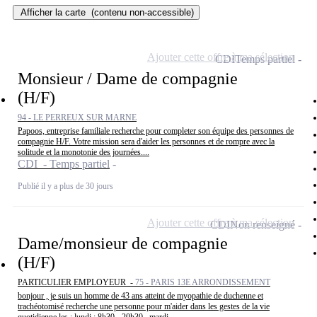
Afficher la carte
(contenu non-accessible)
Ajouter cette offre à ma sélection
CDI
Temps partiel
Monsieur / Dame de compagnie
(H/F)
94 - LE PERREUX SUR MARNE
Papoos, entreprise familiale recherche pour completer son équipe des personnes de
compagnie H/F. Votre mission sera d'aider les personnes et de rompre avec la
solitude et la monotonie des journées....
CDI - Temps partiel
Publié il y a plus de 30 jours
Ajouter cette offre à ma sélection
CDI
Non renseigné
Dame/monsieur de compagnie
(H/F)
PARTICULIER EMPLOYEUR -
75 - PARIS 13E ARRONDISSEMENT
bonjour , je suis un homme de 43 ans atteint de myopathie de duchenne et
trachéotomisé recherche une personne pour m'aider dans les gestes de la vie