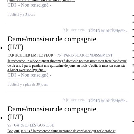
quotidienne les : lundi : 8h30 - 20h30 , mardi,...
CDI - Non renseigné
Publié il y a 3 jours
Ajouter cette offre à ma sélection
CDI
Non renseigné
Dame/monsieur de compagnie
(H/F)
PARTICULIER EMPLOYEUR -
75 - PARIS 5E ARRONDISSEMENT
Je recherche un aide-soignant (homme) à domicile pour assister mon frère handicapé
de 52 ans à paris pendant une quinzaine de jours au mois d'août. la mission consiste
à l'aider avec son hygiène...
CDI - Non renseigné
Publié il y a plus de 30 jours
Ajouter cette offre à ma sélection
CDI
Non renseigné
Dame/monsieur de compagnie
(H/F)
95 - GARGES-LÈS-GONESSE
Bonjour, je suis à la recherche d'une personne de confiance qui parle arabe et