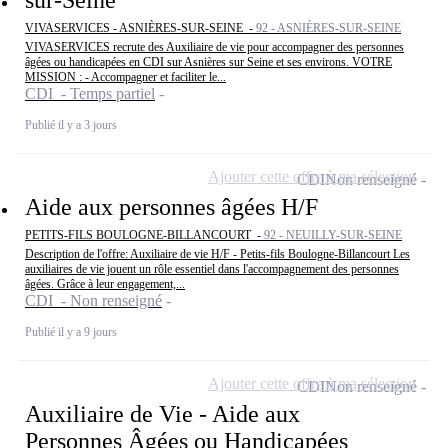
sur-Seine
VIVASERVICES - ASNIÈRES-SUR-SEINE -
92 - ASNIÈRES-SUR-SEINE
VIVASERVICES recrute des Auxiliaire de vie pour accompagner des personnes
âgées ou handicapées en CDI sur Asnières sur Seine et ses environs. VOTRE
MISSION : - Accompagner et faciliter le...
CDI - Temps partiel
Publié il y a 3 jours
Ajouter cette offre à ma sélection
CDI
Non renseigné
Aide aux personnes âgées H/F
PETITS-FILS BOULOGNE-BILLANCOURT -
92 - NEUILLY-SUR-SEINE
Description de l'offre: Auxiliaire de vie H/F - Petits-fils Boulogne-Billancourt Les
auxiliaires de vie jouent un rôle essentiel dans l'accompagnement des personnes
âgées. Grâce à leur engagement,...
CDI - Non renseigné
Publié il y a 9 jours
Ajouter cette offre à ma sélection
CDI
Non renseigné
Auxiliaire de Vie - Aide aux
Personnes Âgées ou Handicapées