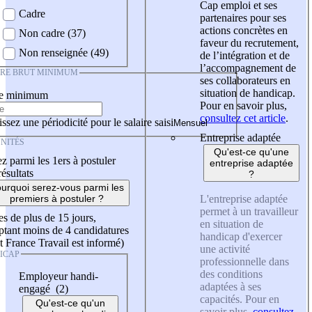
Cap emploi et ses
Cadre
partenaires pour ses
actions concrètes en
Non cadre (37)
faveur du recrutement,
Non renseignée (49)
de l’intégration et de
l’accompagnement de
IRE BRUT MINIMUM
ses collaborateurs en
situation de handicap.
re minimum
Pour en savoir plus,
consultez cet article
.
ssez une périodicité pour le salaire saisi
Entreprise adaptée
NITÉS
Qu'est-ce qu'une
z parmi les 1ers à postuler
entreprise adaptée
résultats
?
urquoi serez-vous parmi les
L'entreprise adaptée
premiers à postuler ?
permet à un travailleur
es de plus de 15 jours,
en situation de
tant moins de 4 candidatures
handicap d'exercer
t France Travail est informé)
une activité
ICAP
professionnelle dans
des conditions
Employeur handi-
adaptées à ses
engagé (2)
capacités. Pour en
Qu'est-ce qu'un
savoir plus,
consultez