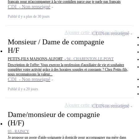
français pour m'accompagner à la vie contidien parce que je parle pas français
CDI - Non renseigné
Publié il y a plus de 30 jours
Ajouter cette offre à ma sélection
CDI
Non renseigné
Monsieur / Dame de compagnie
H/F
PETITS-FILS MAISONS-ALFORT -
94 - CHARENTON-LE-PONT
Description de l'offre: Vous exercez la profession d'auxiliaire de vie et souhaitez
compléter votre activité grâce à des horaires souples et constants ? Chez Petits-fils,
nous reconnaissons la valeur...
CDI - Non renseigné
Publié il y a 20 jours
Ajouter cette offre à ma sélection
CDI
Non renseigné
Dame/monsieur de compagnie
(H/F)
93 - RAINCY
Je propose un poste d'aide-soignante à domicile pour accompagner ma mère dans