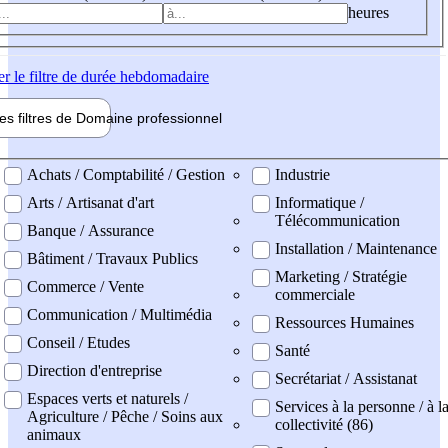
heures
er
le filtre de durée hebdomadaire
les filtres de
Domaine pro
fessionnel
ne professionel
Achats / Comptabilité / Gestion
Industrie
Arts / Artisanat d'art
Informatique /
Télécommunication
Banque / Assurance
Installation / Maintenance
Bâtiment / Travaux Publics
Marketing / Stratégie
Commerce / Vente
commerciale
Communication / Multimédia
Ressources Humaines
Conseil / Etudes
Santé
Direction d'entreprise
Secrétariat / Assistanat
Espaces verts et naturels /
Services à la personne / à l
Agriculture / Pêche / Soins aux
collectivité (86)
animaux