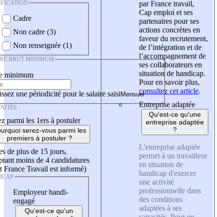
IFICATION
par France travail,
Cap emploi et ses
Cadre
partenaires pour ses
actions concrètes en
Non cadre (3)
faveur du recrutement,
Non renseignée (1)
de l’intégration et de
l’accompagnement de
IRE BRUT MINIMUM
ses collaborateurs en
situation de handicap.
re minimum
Pour en savoir plus,
consultez cet article
.
ssez une périodicité pour le salaire saisi
Entreprise adaptée
NITÉS
Qu'est-ce qu'une
z parmi les 1ers à postuler
entreprise adaptée
?
urquoi serez-vous parmi les
premiers à postuler ?
L'entreprise adaptée
es de plus de 15 jours,
permet à un travailleur
tant moins de 4 candidatures
en situation de
t France Travail est informé)
handicap d'exercer
ICAP
une activité
professionnelle dans
Employeur handi-
des conditions
engagé
adaptées à ses
Qu'est-ce qu'un
capacités. Pour en