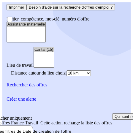
Imprimer
Besoin d'aide sur la recherche d'offres d'emploi ?
Métier, compétence, mot-clé, numéro d'offre
Lieu de travail
Distance autour du lieu choisi
Rechercher
des offres
Créer une alerte
Qui sont n
icher uniquement
 offres France Travail
Cette action recharge la liste des offres
les filtres de
Date de création
de l'offre