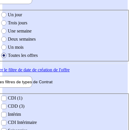
e création de l'offre
Un jour
Trois jours
Une semaine
Deux semaines
Un mois
Toutes les offres
er
le filtre de date de création de l'offre
les filtres de types de
Contrat
de contrat
CDI (1)
CDD (3)
Intérim
CDI Intérimaire