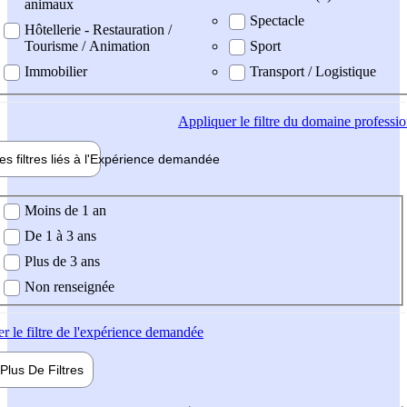
animaux
Spectacle
Hôtellerie - Restauration /
Tourisme / Animation
Sport
Immobilier
Transport / Logistique
Appliquer
le filtre du domaine professi
es filtres liés à l'
Expérience
demandée
ience demandée
Moins de 1 an
De 1 à 3 ans
Plus de 3 ans
Non renseignée
er
le filtre de l'expérience demandée
Plus De
Filtres