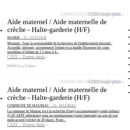
Ajouter cette offre à ma sélection
CDD
Temps plein
Aide maternel / Aide maternelle de
crèche - Halte-garderie (H/F)
MAIRIE -
15 - ST FLOUR
Missions : Sous la responsabilité de la directrice de l'établissement d'accueil :
Accueillir, informer, accompagner l'enfant et sa famille Dispenser les soins
quotidiens à l'enfant de 2.5 mois à 4...
CDD - Temps plein
Publié il y a 15 jours
Ajouter cette offre à ma sélection
CDD
Temps plein
Aide maternel / Aide maternelle de
crèche - Halte-garderie (H/F)
COMMUNE DE MAURIAC -
15 - MAURIAC
La commune de Mauriac est à la recherche d'un(e) accompagnant(e) petite enfance
(CAP AEPE obligatoire) pour un remplacement (congé maternité) au sein de son
multi accueil (crèche) de 20 places. Poste...
CDD - Temps plein