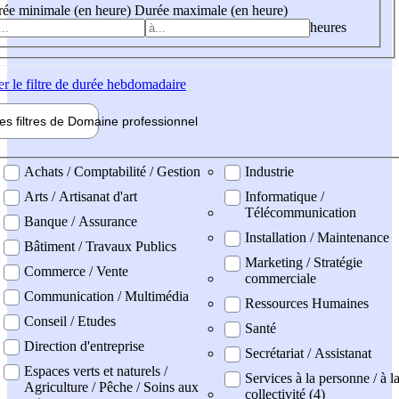
ée minimale (en heure)
Durée maximale (en heure)
heures
er
le filtre de durée hebdomadaire
les filtres de
Domaine pro
fessionnel
ne professionel
Achats / Comptabilité / Gestion
Industrie
Arts / Artisanat d'art
Informatique /
Télécommunication
Banque / Assurance
Installation / Maintenance
Bâtiment / Travaux Publics
Marketing / Stratégie
Commerce / Vente
commerciale
Communication / Multimédia
Ressources Humaines
Conseil / Etudes
Santé
Direction d'entreprise
Secrétariat / Assistanat
Espaces verts et naturels /
Services à la personne / à l
Agriculture / Pêche / Soins aux
collectivité (4)