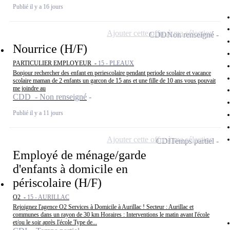
Publié il y a 16 jours
Ajouter cette offre à ma sélection
CDD
Non renseigné
Nourrice (H/F)
PARTICULIER EMPLOYEUR -
15 - PLEAUX
Bonjour rechercher des enfant en periescolaire pendant periode scolaire et vacance
scolaire maman de 2 enfants un garcon de 15 ans et une fille de 10 ans vous pouvait
me joindre au
CDD - Non renseigné
Publié il y a 11 jours
Ajouter cette offre à ma sélection
CDI
Temps partiel
Employé de ménage/garde
d'enfants à domicile en
périscolaire (H/F)
O2 -
15 - AURILLAC
Rejoignez l'agence O2 Services à Domicile à Aurillac ! Secteur : Aurillac et
communes dans un rayon de 30 km Horaires : Interventions le matin avant l'école
et/ou le soir après l'école Type de...