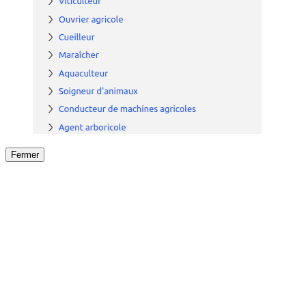
Fermer
Fermer
le détail de l'offre
/
Offre
sur
Offre précéden