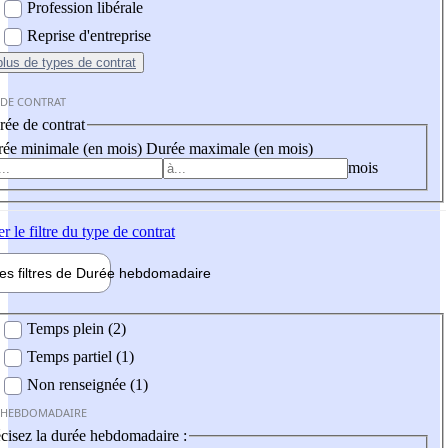
Profession libérale
Reprise d'entreprise
plus
de types de contrat
 DE CONTRAT
ée de contrat
ée minimale (en mois)
Durée maximale (en mois)
mois
er
le filtre du type de contrat
les filtres de
Durée hebdo
madaire
 hebdomadaire
Temps plein (2)
Temps partiel (1)
Non renseignée (1)
 HEBDOMADAIRE
cisez la durée hebdomadaire :