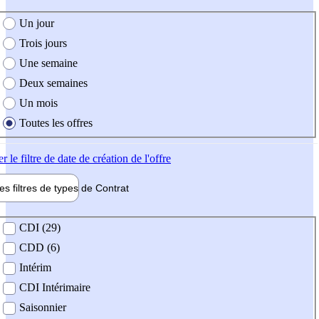
e création de l'offre
Un jour
Trois jours
Une semaine
Deux semaines
Un mois
Toutes les offres
er
le filtre de date de création de l'offre
les filtres de types de
Contrat
de contrat
CDI (29)
CDD (6)
Intérim
CDI Intérimaire
Saisonnier