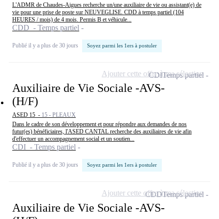
L'ADMR de Chaudes-Aigues recherche un/une auxiliaire de vie ou assistant(e) de
vie pour une prise de poste sur NEUVEGLISE. CDD à temps partiel (104
HEURES / mois) de 4 mois. Permis B et véhicule...
CDD - Temps partiel
Publié il y a plus de 30 jours
Soyez parmi les 1ers à postuler
Ajouter cette offre à ma sélection
CDI
Temps partiel
Auxiliaire de Vie Sociale -AVS-
(H/F)
ASED 15 -
15 - PLEAUX
Dans le cadre de son développement et pour répondre aux demandes de nos
futur(es) bénéficiaires, l'ASED CANTAL recherche des auxiliaires de vie afin
d'effectuer un accompagnement social et un soutien...
CDI - Temps partiel
Publié il y a plus de 30 jours
Soyez parmi les 1ers à postuler
Ajouter cette offre à ma sélection
CDD
Temps partiel
Auxiliaire de Vie Sociale -AVS-