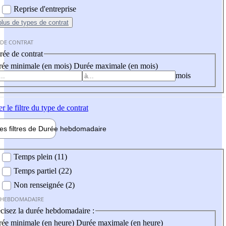
Reprise d'entreprise
plus
de types de contrat
 DE CONTRAT
ée de contrat
ée minimale (en mois)
Durée maximale (en mois)
mois
er
le filtre du type de contrat
les filtres de
Durée hebdo
madaire
 hebdomadaire
Temps plein (11)
Temps partiel (22)
Non renseignée (2)
 HEBDOMADAIRE
cisez la durée hebdomadaire :
ée minimale (en heure)
Durée maximale (en heure)