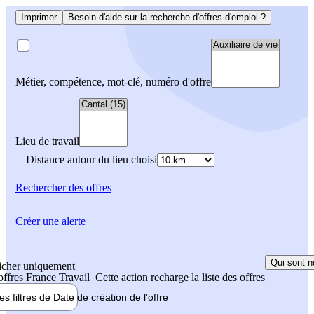
Imprimer
Besoin d'aide sur la recherche d'offres d'emploi ?
Métier, compétence, mot-clé, numéro d'offre
Lieu de travail
Distance autour du lieu choisi
Rechercher
des offres
Créer une alerte
Qui sont n
icher uniquement
 offres France Travail
Cette action recharge la liste des offres
les filtres de
Date de création
de l'offre