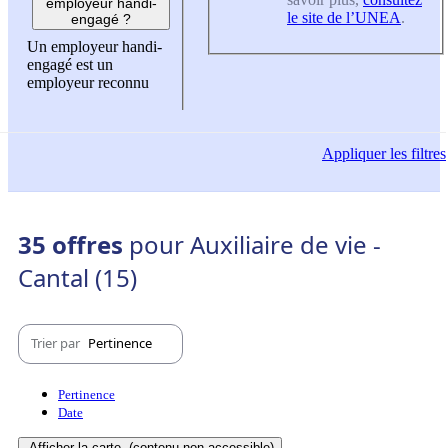
employeur handi-
le site de l’UNEA
.
engagé ?
Un employeur handi-
engagé est un
employeur reconnu
Appliquer
les filtres
35 offres
pour Auxiliaire de vie -
Cantal (15)
Trier par
Pertinence
Pertinence
Date
Afficher la carte
(contenu non-accessible)