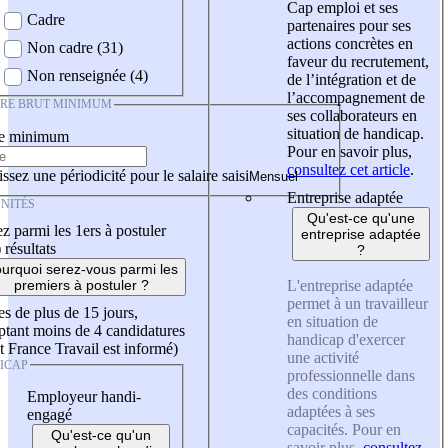
Cap emploi et ses
Cadre
partenaires pour ses
actions concrètes en
Non cadre (31)
faveur du recrutement,
Non renseignée (4)
de l’intégration et de
l’accompagnement de
IRE BRUT MINIMUM
ses collaborateurs en
situation de handicap.
re minimum
Pour en savoir plus,
consultez cet article
.
ssez une périodicité pour le salaire saisi
Entreprise adaptée
NITÉS
Qu'est-ce qu'une
z parmi les 1ers à postuler
entreprise adaptée
)
résultats
?
urquoi serez-vous parmi les
L'entreprise adaptée
premiers à postuler ?
permet à un travailleur
es de plus de 15 jours,
en situation de
tant moins de 4 candidatures
handicap d'exercer
t France Travail est informé)
une activité
ICAP
professionnelle dans
des conditions
Employeur handi-
adaptées à ses
engagé
capacités. Pour en
Qu'est-ce qu'un
savoir plus,
consultez