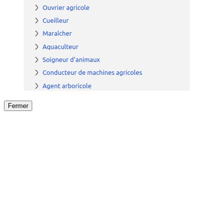
Fermer
Fermer
le détail de l'offre
/
Offre
sur
Offre précéden