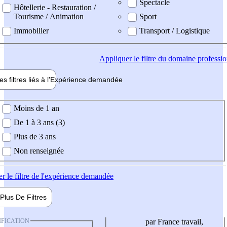
Spectacle
Hôtellerie - Restauration /
Tourisme / Animation
Sport
Immobilier
Transport / Logistique
Appliquer
le filtre du domaine professi
es filtres liés à l'
Expérience
demandée
ience demandée
Moins de 1 an
De 1 à 3 ans (3)
Plus de 3 ans
Non renseignée
er
le filtre de l'expérience demandée
Plus De
Filtres
IFICATION
par France travail,