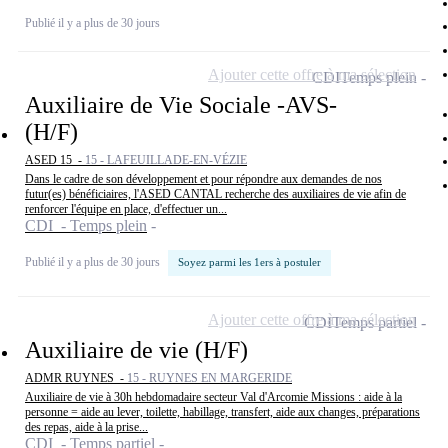
Publié il y a plus de 30 jours
Ajouter cette offre à ma sélection
CDI
Temps plein
Auxiliaire de Vie Sociale -AVS-
(H/F)
ASED 15 -
15 - LAFEUILLADE-EN-VÉZIE
Dans le cadre de son développement et pour répondre aux demandes de nos
futur(es) bénéficiaires, l'ASED CANTAL recherche des auxiliaires de vie afin de
renforcer l'équipe en place, d'effectuer un...
CDI - Temps plein
Publié il y a plus de 30 jours
Soyez parmi les 1ers à postuler
Ajouter cette offre à ma sélection
CDI
Temps partiel
Auxiliaire de vie (H/F)
ADMR RUYNES -
15 - RUYNES EN MARGERIDE
Auxiliaire de vie à 30h hebdomadaire secteur Val d'Arcomie Missions : aide à la
personne = aide au lever, toilette, habillage, transfert, aide aux changes, préparations
des repas, aide à la prise...
CDI - Temps partiel