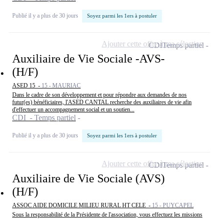
Publié il y a plus de 30 jours
Soyez parmi les 1ers à postuler
Ajouter cette offre à ma sélection
CDI
Temps partiel
Auxiliaire de Vie Sociale -AVS-
(H/F)
ASED 15 -
15 - MAURIAC
Dans le cadre de son développement et pour répondre aux demandes de nos
futur(es) bénéficiaires, l'ASED CANTAL recherche des auxiliaires de vie afin
d'effectuer un accompagnement social et un soutien...
CDI - Temps partiel
Publié il y a plus de 30 jours
Soyez parmi les 1ers à postuler
Ajouter cette offre à ma sélection
CDI
Temps partiel
Auxiliaire de Vie Sociale (AVS)
(H/F)
ASSOC AIDE DOMICILE MILIEU RURAL HT CELE -
15 - PUYCAPEL
Sous la responsabilité de la Présidente de l'association, vous effectuez les missions