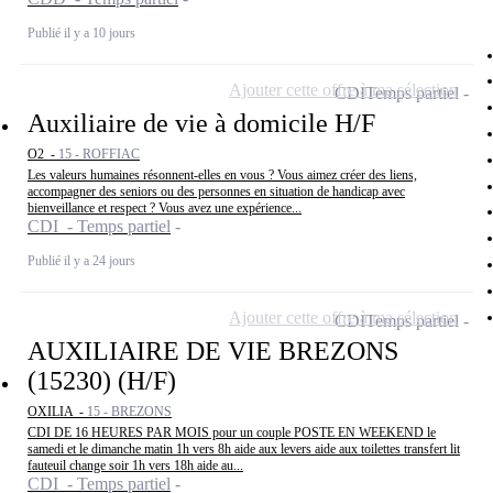
Publié il y a 10 jours
Ajouter cette offre à ma sélection
CDI
Temps partiel
Auxiliaire de vie à domicile H/F
O2 -
15 - ROFFIAC
Les valeurs humaines résonnent-elles en vous ? Vous aimez créer des liens,
accompagner des seniors ou des personnes en situation de handicap avec
bienveillance et respect ? Vous avez une expérience...
CDI - Temps partiel
Publié il y a 24 jours
Ajouter cette offre à ma sélection
CDI
Temps partiel
AUXILIAIRE DE VIE BREZONS
(15230) (H/F)
OXILIA -
15 - BREZONS
CDI DE 16 HEURES PAR MOIS pour un couple POSTE EN WEEKEND le
samedi et le dimanche matin 1h vers 8h aide aux levers aide aux toilettes transfert lit
fauteuil change soir 1h vers 18h aide au...
CDI - Temps partiel