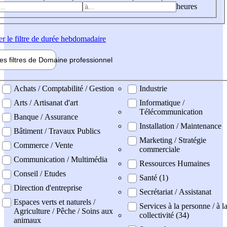
heures
er
le filtre de durée hebdomadaire
les filtres de
Domaine pro
fessionnel
ne professionel
Achats / Comptabilité / Gestion
Industrie
Arts / Artisanat d'art
Informatique /
Télécommunication
Banque / Assurance
Installation / Maintenance
Bâtiment / Travaux Publics
Marketing / Stratégie
Commerce / Vente
commerciale
Communication / Multimédia
Ressources Humaines
Conseil / Etudes
Santé (1)
Direction d'entreprise
Secrétariat / Assistanat
Espaces verts et naturels /
Services à la personne / à l
Agriculture / Pêche / Soins aux
collectivité (34)
animaux