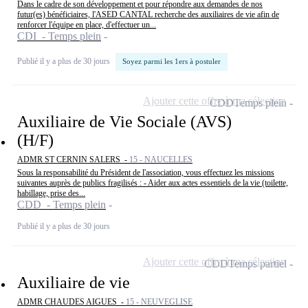
Dans le cadre de son développement et pour répondre aux demandes de nos
futur(es) bénéficiaires, l'ASED CANTAL recherche des auxiliaires de vie afin de
renforcer l'équipe en place, d'effectuer un...
CDI - Temps plein
Publié il y a plus de 30 jours
Soyez parmi les 1ers à postuler
Ajouter cette offre à ma sélection
CDD
Temps plein
Auxiliaire de Vie Sociale (AVS)
(H/F)
ADMR ST CERNIN SALERS -
15 - NAUCELLES
Sous la responsabilité du Président de l'association, vous effectuez les missions
suivantes auprès de publics fragilisés : - Aider aux actes essentiels de la vie (toilette,
habillage, prise des...
CDD - Temps plein
Publié il y a plus de 30 jours
Ajouter cette offre à ma sélection
CDD
Temps partiel
Auxiliaire de vie
ADMR CHAUDES AIGUES -
15 - NEUVEGLISE