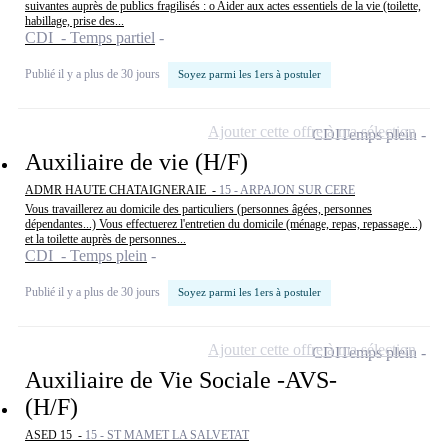
suivantes auprès de publics fragilisés : o Aider aux actes essentiels de la vie (toilette,
habillage, prise des...
CDI - Temps partiel
Publié il y a plus de 30 jours
Soyez parmi les 1ers à postuler
Ajouter cette offre à ma sélection
CDI
Temps plein
Auxiliaire de vie (H/F)
ADMR HAUTE CHATAIGNERAIE -
15 - ARPAJON SUR CERE
Vous travaillerez au domicile des particuliers (personnes âgées, personnes
dépendantes...) Vous effectuerez l'entretien du domicile (ménage, repas, repassage...)
et la toilette auprès de personnes...
CDI - Temps plein
Publié il y a plus de 30 jours
Soyez parmi les 1ers à postuler
Ajouter cette offre à ma sélection
CDI
Temps plein
Auxiliaire de Vie Sociale -AVS-
(H/F)
ASED 15 -
15 - ST MAMET LA SALVETAT