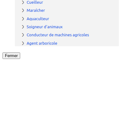
Fermer
Fermer
le détail de l'offre
/
Offre
sur
Offre précéden