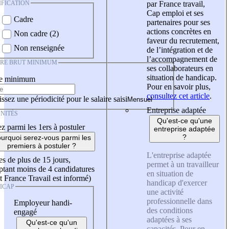
IFICATION
par France travail,
Cap emploi et ses
Cadre
partenaires pour ses
actions concrètes en
Non cadre (2)
faveur du recrutement,
Non renseignée
de l’intégration et de
l’accompagnement de
IRE BRUT MINIMUM
ses collaborateurs en
situation de handicap.
re minimum
Pour en savoir plus,
consultez cet article
.
ssez une périodicité pour le salaire saisi
Entreprise adaptée
NITÉS
Qu'est-ce qu'une
z parmi les 1ers à postuler
entreprise adaptée
?
urquoi serez-vous parmi les
premiers à postuler ?
L'entreprise adaptée
es de plus de 15 jours,
permet à un travailleur
tant moins de 4 candidatures
en situation de
t France Travail est informé)
handicap d'exercer
ICAP
une activité
professionnelle dans
Employeur handi-
des conditions
engagé
adaptées à ses
Qu'est-ce qu'un
capacités. Pour en