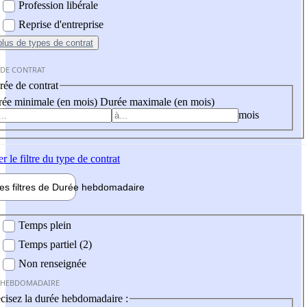
Profession libérale
Reprise d'entreprise
plus
de types de contrat
 DE CONTRAT
ée de contrat
ée minimale (en mois)
Durée maximale (en mois)
mois
er
le filtre du type de contrat
les filtres de
Durée hebdo
madaire
 hebdomadaire
Temps plein
Temps partiel (2)
Non renseignée
 HEBDOMADAIRE
cisez la durée hebdomadaire :