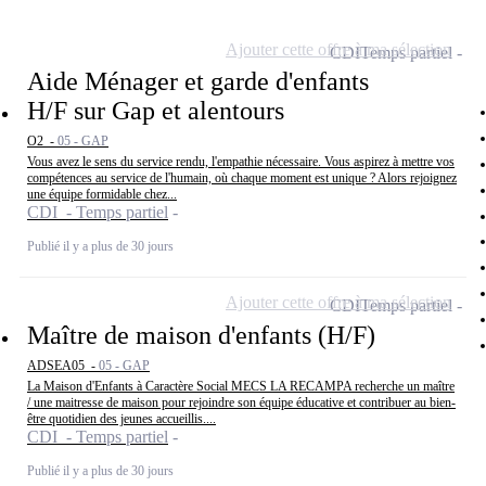
Ajouter cette offre à ma sélection
CDI
Temps partiel
Aide Ménager et garde d'enfants
H/F sur Gap et alentours
O2 -
05 - GAP
Vous avez le sens du service rendu, l'empathie nécessaire. Vous aspirez à mettre vos
compétences au service de l'humain, où chaque moment est unique ? Alors rejoignez
une équipe formidable chez...
CDI - Temps partiel
Publié il y a plus de 30 jours
Ajouter cette offre à ma sélection
CDI
Temps partiel
Maître de maison d'enfants (H/F)
ADSEA05 -
05 - GAP
La Maison d'Enfants à Caractère Social MECS LA RECAMPA recherche un maître
/ une maitresse de maison pour rejoindre son équipe éducative et contribuer au bien-
être quotidien des jeunes accueillis....
CDI - Temps partiel
Publié il y a plus de 30 jours