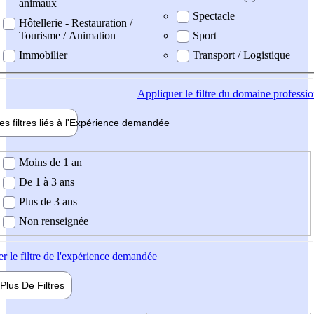
animaux
Spectacle
Hôtellerie - Restauration /
Tourisme / Animation
Sport
Immobilier
Transport / Logistique
Appliquer
le filtre du domaine professi
es filtres liés à l'
Expérience
demandée
ience demandée
Moins de 1 an
De 1 à 3 ans
Plus de 3 ans
Non renseignée
er
le filtre de l'expérience demandée
Plus De
Filtres