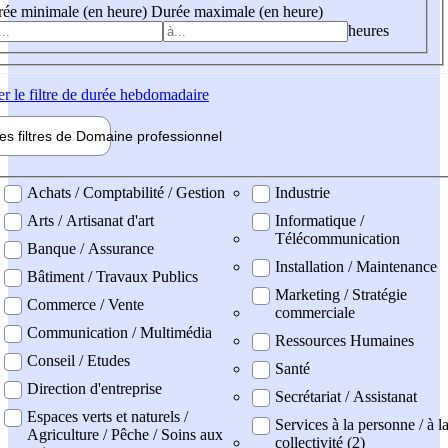
ée minimale (en heure)
Durée maximale (en heure)
heures
er
le filtre de durée hebdomadaire
les filtres de
Domaine pro
fessionnel
ne professionel
Achats / Comptabilité / Gestion
Industrie
Arts / Artisanat d'art
Informatique /
Télécommunication
Banque / Assurance
Installation / Maintenance
Bâtiment / Travaux Publics
Marketing / Stratégie
Commerce / Vente
commerciale
Communication / Multimédia
Ressources Humaines
Conseil / Etudes
Santé
Direction d'entreprise
Secrétariat / Assistanat
Espaces verts et naturels /
Services à la personne / à l
Agriculture / Pêche / Soins aux
collectivité (2)