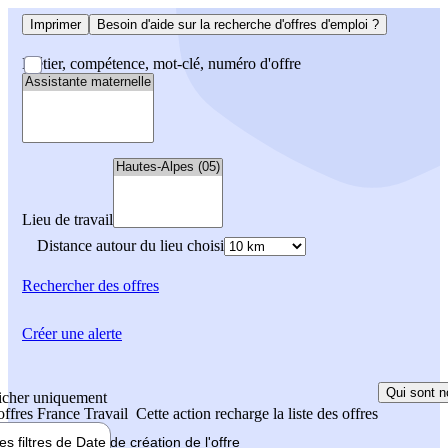
Imprimer
Besoin d'aide sur la recherche d'offres d'emploi ?
Métier, compétence, mot-clé, numéro d'offre
Lieu de travail
Distance autour du lieu choisi
Rechercher
des offres
Créer une alerte
Qui sont n
icher uniquement
 offres France Travail
Cette action recharge la liste des offres
les filtres de
Date de création
de l'offre