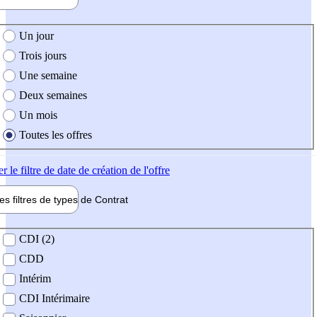
e création de l'offre
Un jour
Trois jours
Une semaine
Deux semaines
Un mois
Toutes les offres
er
le filtre de date de création de l'offre
les filtres de types de
Contrat
de contrat
CDI (2)
CDD
Intérim
CDI Intérimaire