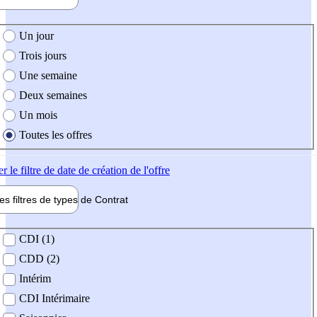
e création de l'offre
Un jour
Trois jours
Une semaine
Deux semaines
Un mois
Toutes les offres
er
le filtre de date de création de l'offre
les filtres de types de
Contrat
de contrat
CDI (1)
CDD (2)
Intérim
CDI Intérimaire