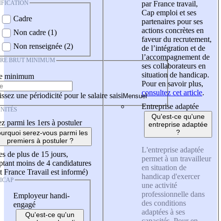
IFICATION
par France travail,
Cap emploi et ses
Cadre
partenaires pour ses
actions concrètes en
Non cadre (1)
faveur du recrutement,
Non renseignée (2)
de l’intégration et de
l’accompagnement de
IRE BRUT MINIMUM
ses collaborateurs en
situation de handicap.
re minimum
Pour en savoir plus,
consultez cet article
.
ssez une périodicité pour le salaire saisi
Entreprise adaptée
NITÉS
Qu'est-ce qu'une
z parmi les 1ers à postuler
entreprise adaptée
?
urquoi serez-vous parmi les
premiers à postuler ?
L'entreprise adaptée
es de plus de 15 jours,
permet à un travailleur
tant moins de 4 candidatures
en situation de
t France Travail est informé)
handicap d'exercer
ICAP
une activité
professionnelle dans
Employeur handi-
des conditions
engagé
adaptées à ses
Qu'est-ce qu'un
capacités. Pour en