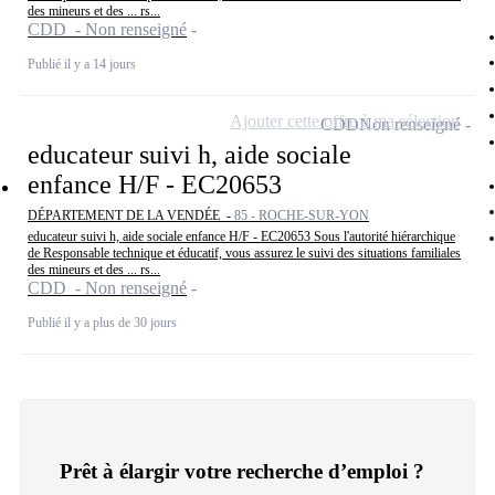
des mineurs et des ... rs...
CDD - Non renseigné
Publié il y a 14 jours
Ajouter cette offre à ma sélection
CDD
Non renseigné
educateur suivi h, aide sociale
enfance H/F - EC20653
DÉPARTEMENT DE LA VENDÉE -
85 - ROCHE-SUR-YON
educateur suivi h, aide sociale enfance H/F - EC20653 Sous l'autorité hiérarchique
de Responsable technique et éducatif, vous assurez le suivi des situations familiales
des mineurs et des ... rs...
CDD - Non renseigné
Publié il y a plus de 30 jours
Prêt à élargir votre recherche d’emploi ?