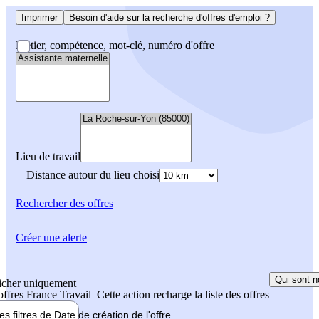
Imprimer
Besoin d'aide sur la recherche d'offres d'emploi ?
Métier, compétence, mot-clé, numéro d'offre
Lieu de travail
Distance autour du lieu choisi
Rechercher
des offres
Créer une alerte
Qui sont n
icher uniquement
 offres France Travail
Cette action recharge la liste des offres
les filtres de
Date de création
de l'offre