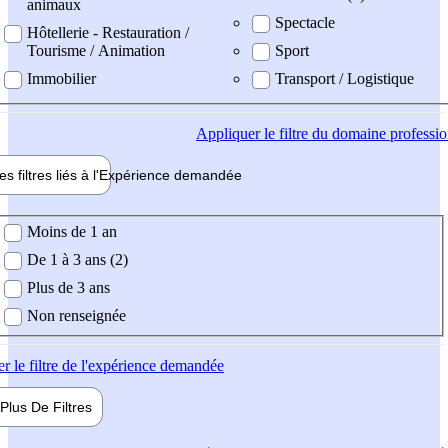
animaux
Spectacle
Hôtellerie - Restauration /
Tourisme / Animation
Sport
Immobilier
Transport / Logistique
Appliquer
le filtre du domaine professi
es filtres liés à l'
Expérience
demandée
ience demandée
Moins de 1 an
De 1 à 3 ans (2)
Plus de 3 ans
Non renseignée
er
le filtre de l'expérience demandée
Plus De
Filtres