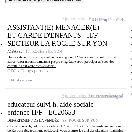
Afficher la carte
(contenu non-accessible)
Ajouter cette offre à ma sélection
CDI
Temps partiel
ASSISTANT(E) MENAGER(E)
ET GARDE D'ENFANTS - H/F
SECTEUR LA ROCHE SUR YON
A1SAP85 -
85 - ROCHE-SUR-YON
Donnez du sens à votre quotidien en rejoignant O2 Vous aimez prendre soin des
autres, créer un environnement propre et agréable et/ou participer à l'éveil des
enfants ? Et si votre bienveillance...
CDI - Temps partiel
Publié il y a 6 jours
Ajouter cette offre à ma sélection
CDD
Non renseigné
educateur suivi h, aide sociale
enfance H/F - EC20653
DÉPARTEMENT DE LA VENDÉE -
85 - ROCHE-SUR-YON
educateur suivi h, aide sociale enfance H/F - EC20653 Sous l'autorité hiérarchique
de Responsable technique et éducatif, vous assurez le suivi des situations familiales