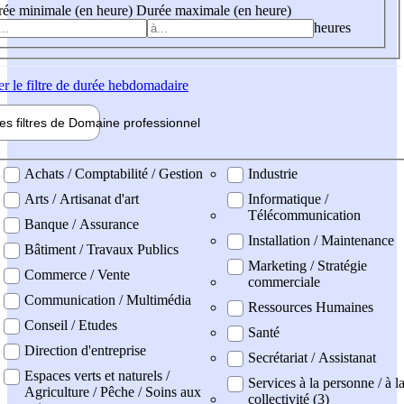
ée minimale (en heure)
Durée maximale (en heure)
heures
er
le filtre de durée hebdomadaire
les filtres de
Domaine pro
fessionnel
ne professionel
Achats / Comptabilité / Gestion
Industrie
Arts / Artisanat d'art
Informatique /
Télécommunication
Banque / Assurance
Installation / Maintenance
Bâtiment / Travaux Publics
Marketing / Stratégie
Commerce / Vente
commerciale
Communication / Multimédia
Ressources Humaines
Conseil / Etudes
Santé
Direction d'entreprise
Secrétariat / Assistanat
Espaces verts et naturels /
Services à la personne / à l
Agriculture / Pêche / Soins aux
collectivité (3)