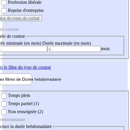
Profession libérale
Reprise d'entreprise
plus
de types de contrat
 DE CONTRAT
ée de contrat
ée minimale (en mois)
Durée maximale (en mois)
mois
er
le filtre du type de contrat
les filtres de
Durée hebdo
madaire
 hebdomadaire
Temps plein
Temps partiel (1)
Non renseignée (2)
 HEBDOMADAIRE
cisez la durée hebdomadaire :