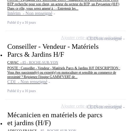
BTP recherche pour son client, un acteur du secteur du BTP, un Paysagiste (H/F)
Dans ce rôle, vous serez amené à : - Entretenir les...
Intérim - Non renseigné
Publié il y a 16 jours
Ajouter cette offre à ma sélection
CDI
Non renseigné
Conseiller - Vendeur - Matériels
Parcs & Jardins H/F
CAVAC -
85 - ROCHE-SUR-YON
POSTE : Conseiller - Vendeur - Matériels Parcs & Jardins H/F DESCRIPTION :
Vous êtes passionné(e) ou expert(e) en motoculture et sensible au commerce de
proximité ? Rejoignez l'équipe GAMM'VERT de...
CDI - Non renseigné
Publié il y a 16 jours
Ajouter cette offre à ma sélection
CDI
Non renseigné
Mécanicien en matériels de parcs
et jardins (H/F)
ADECCO FRANCE -
85 - ROCHE-SUR-YON