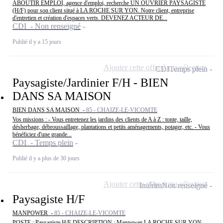
ABOUTIR EMPLOI, agence d'emploi, recherche UN OUVRIER PAYSAGISTE
(H/F) pour son client situé à LA ROCHE SUR YON. Notre client, entreprise
d'entretien et création d'espaces verts. DEVENEZ ACTEUR DE...
CDI - Non renseigné
Publié il y a 15 jours
Ajouter cette offre à ma sélection
CDI
Temps plein
Paysagiste/Jardinier F/H - BIEN
DANS SA MAISON
BIEN DANS SA MAISON -
85 - CHAIZE-LE-VICOMTE
Vos missions : - Vous entretenez les jardins des clients de A à Z : tonte, taille,
désherbage, débroussaillage, plantations et petits aménagements, potager, etc. - Vous
bénéficiez d'une grande...
CDI - Temps plein
Publié il y a plus de 30 jours
Ajouter cette offre à ma sélection
Intérim
Non renseigné
Paysagiste H/F
MANPOWER -
85 - CHAIZE-LE-VICOMTE
POSTE : Paysagiste H/F DESCRIPTION : Manpower LA ROCHE SUR YON