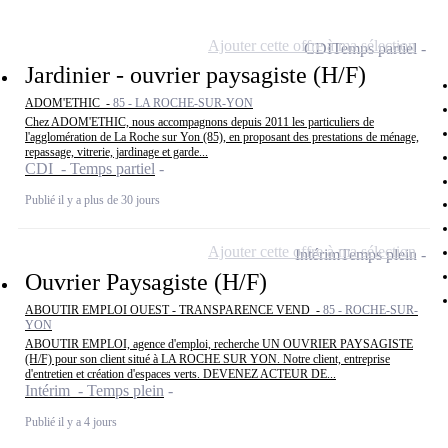
Ajouter cette offre à ma sélection
CDI
Temps partiel
Jardinier - ouvrier paysagiste (H/F)
ADOM'ETHIC -
85 - LA ROCHE-SUR-YON
Chez ADOM'ETHIC, nous accompagnons depuis 2011 les particuliers de
l'agglomération de La Roche sur Yon (85), en proposant des prestations de ménage,
repassage, vitrerie, jardinage et garde...
CDI - Temps partiel
Publié il y a plus de 30 jours
Ajouter cette offre à ma sélection
Intérim
Temps plein
Ouvrier Paysagiste (H/F)
ABOUTIR EMPLOI OUEST - TRANSPARENCE VEND -
85 - ROCHE-SUR-
YON
ABOUTIR EMPLOI, agence d'emploi, recherche UN OUVRIER PAYSAGISTE
(H/F) pour son client situé à LA ROCHE SUR YON. Notre client, entreprise
d'entretien et création d'espaces verts. DEVENEZ ACTEUR DE...
Intérim - Temps plein
Publié il y a 4 jours