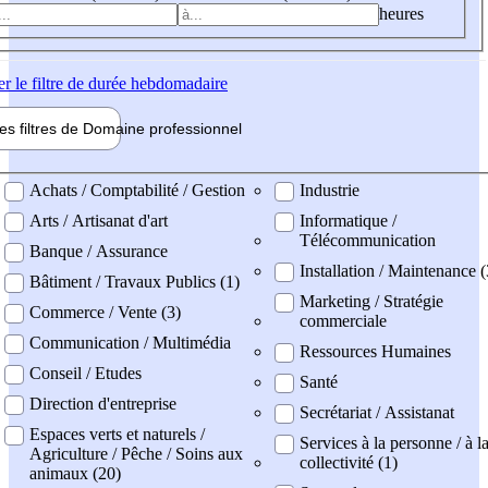
heures
er
le filtre de durée hebdomadaire
les filtres de
Domaine pro
fessionnel
ne professionel
Achats / Comptabilité / Gestion
Industrie
Arts / Artisanat d'art
Informatique /
Télécommunication
Banque / Assurance
Installation / Maintenance (
Bâtiment / Travaux Publics (1)
Marketing / Stratégie
Commerce / Vente (3)
commerciale
Communication / Multimédia
Ressources Humaines
Conseil / Etudes
Santé
Direction d'entreprise
Secrétariat / Assistanat
Espaces verts et naturels /
Services à la personne / à l
Agriculture / Pêche / Soins aux
collectivité (1)
animaux (20)