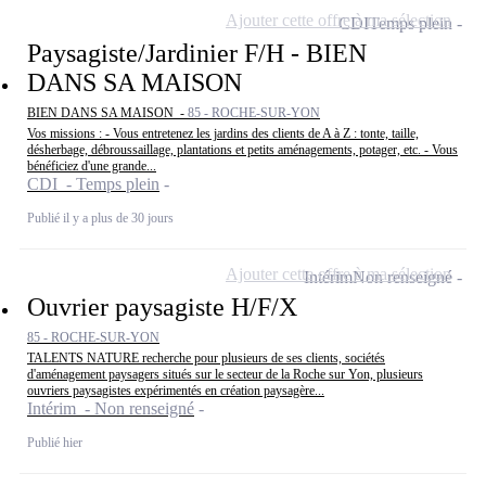
Ajouter cette offre à ma sélection
CDI
Temps plein
Paysagiste/Jardinier F/H - BIEN
DANS SA MAISON
BIEN DANS SA MAISON -
85 - ROCHE-SUR-YON
Vos missions : - Vous entretenez les jardins des clients de A à Z : tonte, taille,
désherbage, débroussaillage, plantations et petits aménagements, potager, etc. - Vous
bénéficiez d'une grande...
CDI - Temps plein
Publié il y a plus de 30 jours
Ajouter cette offre à ma sélection
Intérim
Non renseigné
Ouvrier paysagiste H/F/X
85 - ROCHE-SUR-YON
TALENTS NATURE recherche pour plusieurs de ses clients, sociétés
d'aménagement paysagers situés sur le secteur de la Roche sur Yon, plusieurs
ouvriers paysagistes expérimentés en création paysagère...
Intérim - Non renseigné
Publié hier