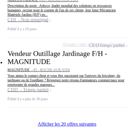
Description du poste : Adecco, leader mondial des solutions en ressources
humaines, recrute pour le compte de l'un de ses clients, leur futur Mécanicien
Matériels Jardins (H/F) en...
CDI - Non renseigné
Publié il y a 19 jours
Ajouter cette offre à ma sélection
CDD
Temps partiel
Vendeur Outillage Jardinage F/H -
MAGNITUDE
MAGNITUDE -
85 - ROCHE-SUR-YON
Vous aimez le contact client et vous êtes passionné par l'univers du bricolage, du
jardinage ou de l'outillage ? Rejoignez notre réseau d'animateurs commerciaux pour
représenter de grandes marques...
CDD - Temps partiel
Publié il y a plus de 30 jours
Afficher les 20 offres suivantes