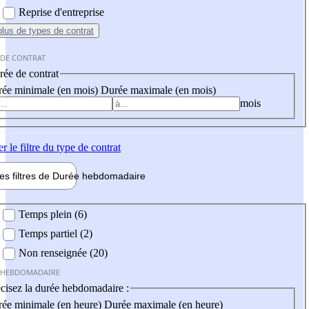
Reprise d'entreprise
plus
de types de contrat
 DE CONTRAT
ée de contrat
ée minimale (en mois)
Durée maximale (en mois)
mois
er
le filtre du type de contrat
les filtres de
Durée hebdo
madaire
 hebdomadaire
Temps plein (6)
Temps partiel (2)
Non renseignée (20)
 HEBDOMADAIRE
cisez la durée hebdomadaire :
ée minimale (en heure)
Durée maximale (en heure)