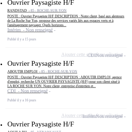
Ouvrier Paysagiste H/F
RANDSTAD -
85 - ROCHE-SUR-YON
POSTE : Ouvrier Paysagiste H/F DESCRIPTION : Notre client, basé aux alentours
de La Roche Sur Yon, propose des services variés liés aux espaces verts et à
l'aménagement paysager. Quels horizons...
Intérim - Non renseigné
Publié il y a 15 jours
Ajouter cette offre à ma sélection
CDI
Non renseigné
Ouvrier Paysagiste H/F
ABOUTIR EMPLOI -
85 - ROCHE-SUR-YON
POSTE : Ouvrier Paysagiste H/F DESCRIPTION : ABOUTIR EMPLOI, agence
d'emploi, recherche UN OUVRIER PAYSAGISTE (H/F) pour son client situé à
LA ROCHE SUR YON. Notre client, entreprise d'entretien et...
CDI - Non renseigné
Publié il y a 16 jours
Ajouter cette offre à ma sélection
Intérim
Non renseigné
Ouvrier Paysagiste H/F