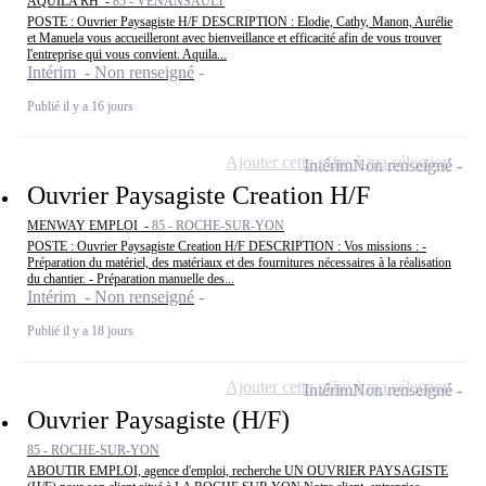
AQUILA RH -
85 - VENANSAULT
POSTE : Ouvrier Paysagiste H/F DESCRIPTION : Elodie, Cathy, Manon, Aurélie
et Manuela vous accueilleront avec bienveillance et efficacité afin de vous trouver
l'entreprise qui vous convient. Aquila...
Intérim - Non renseigné
Publié il y a 16 jours
Ajouter cette offre à ma sélection
Intérim
Non renseigné
Ouvrier Paysagiste Creation H/F
MENWAY EMPLOI -
85 - ROCHE-SUR-YON
POSTE : Ouvrier Paysagiste Creation H/F DESCRIPTION : Vos missions : -
Préparation du matériel, des matériaux et des fournitures nécessaires à la réalisation
du chantier. - Préparation manuelle des...
Intérim - Non renseigné
Publié il y a 18 jours
Ajouter cette offre à ma sélection
Intérim
Non renseigné
Ouvrier Paysagiste (H/F)
85 - ROCHE-SUR-YON
ABOUTIR EMPLOI, agence d'emploi, recherche UN OUVRIER PAYSAGISTE