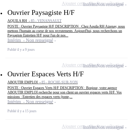
Ajouter cette offre à ma sélection
Intérim
Non renseigné
Ouvrier Paysagiste H/F
AQUILA RH -
85 - VENANSAULT
POSTE : Ouvrier Paysagiste H/F DESCRIPTION : Chez Aquila RH Aizenay, nous
mettons l'humain au coeur de nos recrutements. Aujourd'hui, nous recherchons un
Paysagiste Entretien H/F pour l'un de nos...
Intérim - Non renseigné
Publié il y a 9 jours
Ajouter cette offre à ma sélection
Intérim
Non renseigné
Ouvrier Espaces Verts H/F
ABOUTIR EMPLOI -
85 - ROCHE-SUR-YON
POSTE : Ouvrier Espaces Verts H/F DESCRIPTION : Bonjour, votre agence
ABOUTIR EMPLOI recherche pour son client un ouvrier espaces verts H/F. Vos
missions : Entretien des espaces verts (tonte,...
Intérim - Non renseigné
Publié il y a 15 jours
Ajouter cette offre à ma sélection
Intérim
Non renseigné