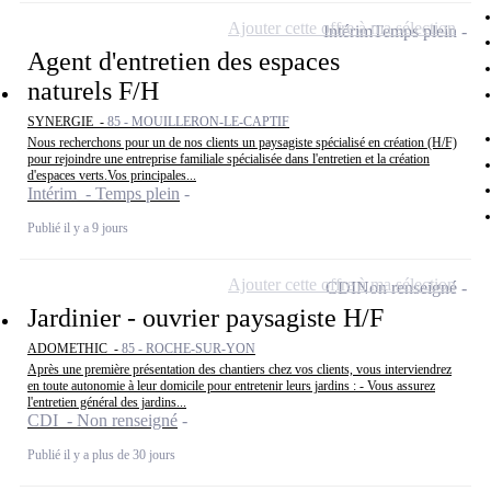
Ajouter cette offre à ma sélection
Intérim
Temps plein
Agent d'entretien des espaces
naturels F/H
SYNERGIE -
85 - MOUILLERON-LE-CAPTIF
Nous recherchons pour un de nos clients un paysagiste spécialisé en création (H/F)
pour rejoindre une entreprise familiale spécialisée dans l'entretien et la création
d'espaces verts.Vos principales...
Intérim - Temps plein
Publié il y a 9 jours
Ajouter cette offre à ma sélection
CDI
Non renseigné
Jardinier - ouvrier paysagiste H/F
ADOMETHIC -
85 - ROCHE-SUR-YON
Après une première présentation des chantiers chez vos clients, vous interviendrez
en toute autonomie à leur domicile pour entretenir leurs jardins : - Vous assurez
l'entretien général des jardins...
CDI - Non renseigné
Publié il y a plus de 30 jours