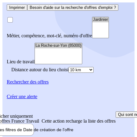
Imprimer
Besoin d'aide sur la recherche d'offres d'emploi ?
Métier, compétence, mot-clé, numéro d'offre
Lieu de travail
Distance autour du lieu choisi
Rechercher
des offres
Créer une alerte
Qui sont n
icher uniquement
 offres France Travail
Cette action recharge la liste des offres
les filtres de
Date de création
de l'offre