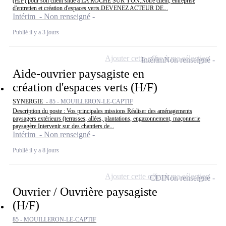
(H/F) pour son client situé à LA ROCHE SUR YON.Notre client, entreprise
d'entretien et création d'espaces verts.DEVENEZ ACTEUR DE...
Intérim - Non renseigné
Publié il y a 3 jours
Ajouter cette offre à ma sélection
Intérim
Non renseigné
Aide-ouvrier paysagiste en
création d'espaces verts (H/F)
SYNERGIE -
85 - MOUILLERON-LE-CAPTIF
Description du poste : Vos principales missions Réaliser des aménagements
paysagers extérieurs (terrasses, allées, plantations, engazonnement, maçonnerie
paysagère Intervenir sur des chantiers de...
Intérim - Non renseigné
Publié il y a 8 jours
Ajouter cette offre à ma sélection
CDI
Non renseigné
Ouvrier / Ouvrière paysagiste
(H/F)
85 - MOUILLERON-LE-CAPTIF