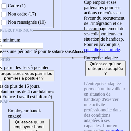
Cap emploi et ses
Cadre (1)
partenaires pour ses
actions concrètes en
Non cadre (17)
faveur du recrutement,
Non renseignée (10)
de l’intégration et de
l’accompagnement de
IRE BRUT MINIMUM
ses collaborateurs en
situation de handicap.
re minimum
Pour en savoir plus,
consultez cet article
.
ssez une périodicité pour le salaire saisi
Entreprise adaptée
NITÉS
Qu'est-ce qu'une
z parmi les 1ers à postuler
entreprise adaptée
?
urquoi serez-vous parmi les
premiers à postuler ?
L'entreprise adaptée
es de plus de 15 jours,
permet à un travailleur
tant moins de 4 candidatures
en situation de
t France Travail est informé)
handicap d'exercer
ICAP
une activité
professionnelle dans
Employeur handi-
des conditions
engagé
adaptées à ses
Qu'est-ce qu'un
capacités. Pour en
employeur handi-
savoir plus,
consultez