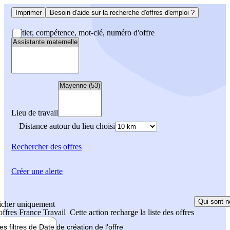
Imprimer
Besoin d'aide sur la recherche d'offres d'emploi ?
Métier, compétence, mot-clé, numéro d'offre
Lieu de travail
Distance autour du lieu choisi
Rechercher
des offres
Créer une alerte
Qui sont n
icher uniquement
 offres France Travail
Cette action recharge la liste des offres
les filtres de
Date de création
de l'offre