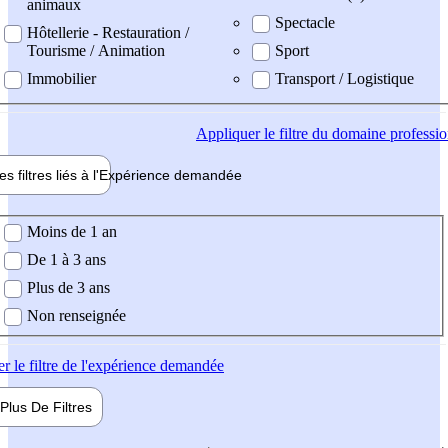
animaux
Spectacle
Hôtellerie - Restauration /
Tourisme / Animation
Sport
Immobilier
Transport / Logistique
Appliquer
le filtre du domaine professi
es filtres liés à l'
Expérience
demandée
ience demandée
Moins de 1 an
De 1 à 3 ans
Plus de 3 ans
Non renseignée
er
le filtre de l'expérience demandée
Plus De
Filtres