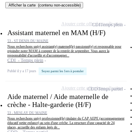
Afficher la carte
(contenu non-accessible)
Ajouter cette offre à ma sélection
CDI
Temps plein
Assistant maternel en MAM (H/F)
53 - ST DENIS DU MAINE
Nous recherchons un(e) assistant(e) maternel(le) passionné(e) et responsable pour
rejoindre notre MAM à compter de la rentrée de septembre. Vous aurez la
responsabilité d'accueillir et d'accompagner...
CDI - Temps plein
Publié il y a 17 jours
Soyez parmi les 1ers à postuler
Ajouter cette offre à ma sélection
CDD
Temps partiel
Aide maternel / Aide maternelle de
crèche - Halte-garderie (H/F)
53 - MESLAY DU MAINE
Nous recherchons un(e) professionnel(le) titulaire du CAP AEPE (accompagnement
éducatif petite enfance) au sein d'une crèche. La structure d'une capacité de 24
places, accueille des enfants âgés de...