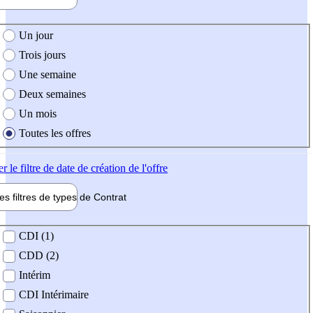
e création de l'offre
Un jour
Trois jours
Une semaine
Deux semaines
Un mois
Toutes les offres
er
le filtre de date de création de l'offre
les filtres de types de
Contrat
de contrat
CDI (1)
CDD (2)
Intérim
CDI Intérimaire