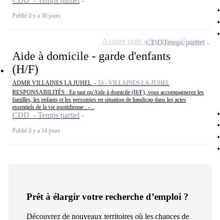
CDD - Temps partiel
Publié il y a 30 jours
Ajouter cette offre à ma sélection
CDD
Temps partiel
Aide à domicile - garde d'enfants
(H/F)
ADMR VILLAINES LA JUHEL -
53 - VILLAINES-LA-JUHEL
RESPONSABILITÉS : En tant qu'Aide à domicile (H/F), vous accompagnerez les
familles, les enfants et les personnes en situation de handicap dans les actes
essentiels de la vie quotidienne : -...
CDD - Temps partiel
Publié il y a 14 jours
Prêt à élargir votre recherche d’emploi ?
Découvrez de nouveaux territoires où les chances de