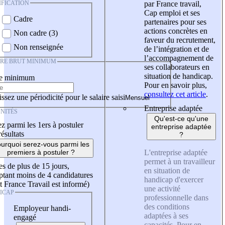
IFICATION
par France travail,
Cap emploi et ses
Cadre
partenaires pour ses
actions concrètes en
Non cadre (3)
faveur du recrutement,
Non renseignée
de l’intégration et de
l’accompagnement de
IRE BRUT MINIMUM
ses collaborateurs en
situation de handicap.
re minimum
Pour en savoir plus,
consultez cet article
.
ssez une périodicité pour le salaire saisi
Entreprise adaptée
NITÉS
Qu'est-ce qu'une
z parmi les 1ers à postuler
entreprise adaptée
résultats
?
urquoi serez-vous parmi les
L'entreprise adaptée
premiers à postuler ?
permet à un travailleur
es de plus de 15 jours,
en situation de
tant moins de 4 candidatures
handicap d'exercer
t France Travail est informé)
une activité
ICAP
professionnelle dans
des conditions
Employeur handi-
adaptées à ses
engagé
capacités. Pour en