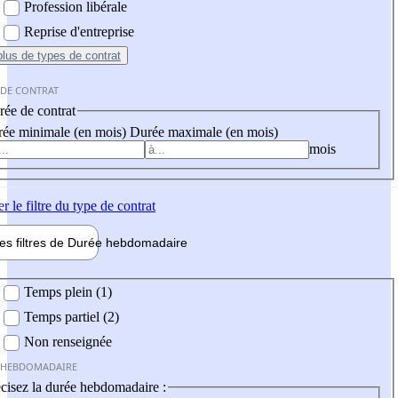
Profession libérale
Reprise d'entreprise
plus
de types de contrat
 DE CONTRAT
ée de contrat
ée minimale (en mois)
Durée maximale (en mois)
mois
er
le filtre du type de contrat
les filtres de
Durée hebdo
madaire
 hebdomadaire
Temps plein (1)
Temps partiel (2)
Non renseignée
 HEBDOMADAIRE
cisez la durée hebdomadaire :