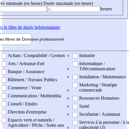
ée minimale (en heure)
Durée maximale (en heure)
heures
er
le filtre de durée hebdomadaire
les filtres de
Domaine pro
fessionnel
ne professionel
Achats / Comptabilité / Gestion
Industrie
Arts / Artisanat d'art
Informatique /
Télécommunication
Banque / Assurance
Installation / Maintenance
Bâtiment / Travaux Publics
Marketing / Stratégie
Commerce / Vente
commerciale
Communication / Multimédia
Ressources Humaines
Conseil / Etudes
Santé
Direction d'entreprise
Secrétariat / Assistanat
Espaces verts et naturels /
Services à la personne / à l
Agriculture / Pêche / Soins aux
collectivité (3)