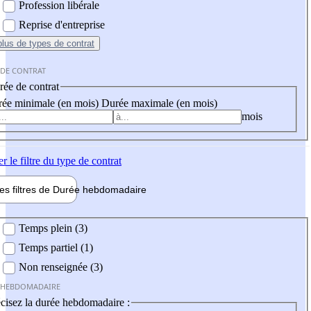
Profession libérale
Reprise d'entreprise
plus
de types de contrat
 DE CONTRAT
ée de contrat
ée minimale (en mois)
Durée maximale (en mois)
mois
er
le filtre du type de contrat
les filtres de
Durée hebdo
madaire
 hebdomadaire
Temps plein (3)
Temps partiel (1)
Non renseignée (3)
 HEBDOMADAIRE
cisez la durée hebdomadaire :