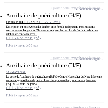
Ajouter cette offre à ma sélection
CDI
Non renseigné
Auxiliaire de puériculture (H/F)
CROIX ROUGE FRANCAISE -
53 - LAVAL
Description du poste Accueillir l'enfant et sa famille (adaptation, transmissions,
rencontre avec les parents Observer et analyser les besoins de l'enfant Etablir une
relation de confiance avec...
CDI - Non renseigné
Publié il y a plus de 30 jours
Ajouter cette offre à ma sélection
CDI
Non renseigné
Auxiliaire de puériculture (H/F)
53 - MAYENNE
Le poste de Auxiliaire de puériculture (H/F)Le Centre Hospitalier du Nord Mayenne
recrute un(e) auxiliaire de puériculture, dès que possible, pour un remplacement
jusqu'au 30 août , de jour à...
CDI - Non renseigné
Publié il y a plus de 30 jours
Ajouter cette offre à ma sélection