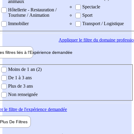
animaux
Spectacle
Hôtellerie - Restauration /
Tourisme / Animation
Sport
Immobilier
Transport / Logistique
Appliquer
le filtre du domaine professi
es filtres liés à l'
Expérience
demandée
ience demandée
Moins de 1 an (2)
De 1 à 3 ans
Plus de 3 ans
Non renseignée
er
le filtre de l'expérience demandée
Plus De
Filtres