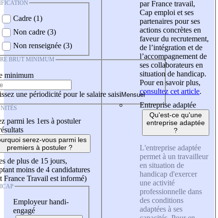
IFICATION
par France travail,
Cap emploi et ses
Cadre (1)
partenaires pour ses
actions concrètes en
Non cadre (3)
faveur du recrutement,
Non renseignée (3)
de l’intégration et de
l’accompagnement de
IRE BRUT MINIMUM
ses collaborateurs en
situation de handicap.
re minimum
Pour en savoir plus,
consultez cet article
.
ssez une périodicité pour le salaire saisi
Entreprise adaptée
NITÉS
Qu'est-ce qu'une
z parmi les 1ers à postuler
entreprise adaptée
résultats
?
urquoi serez-vous parmi les
L'entreprise adaptée
premiers à postuler ?
permet à un travailleur
es de plus de 15 jours,
en situation de
tant moins de 4 candidatures
handicap d'exercer
t France Travail est informé)
une activité
ICAP
professionnelle dans
des conditions
Employeur handi-
adaptées à ses
engagé
capacités. Pour en