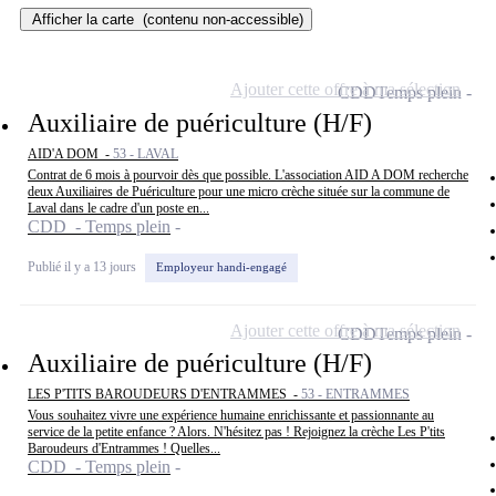
Afficher la carte
(contenu non-accessible)
Ajouter cette offre à ma sélection
CDD
Temps plein
Auxiliaire de puériculture (H/F)
AID'A DOM -
53 - LAVAL
Contrat de 6 mois à pourvoir dès que possible. L'association AID A DOM recherche
deux Auxiliaires de Puériculture pour une micro crèche située sur la commune de
Laval dans le cadre d'un poste en...
CDD - Temps plein
Publié il y a 13 jours
Employeur handi-engagé
Ajouter cette offre à ma sélection
CDD
Temps plein
Auxiliaire de puériculture (H/F)
LES P'TITS BAROUDEURS D'ENTRAMMES -
53 - ENTRAMMES
Vous souhaitez vivre une expérience humaine enrichissante et passionnante au
service de la petite enfance ? Alors. N'hésitez pas ! Rejoignez la crèche Les P'tits
Baroudeurs d'Entrammes ! Quelles...
CDD - Temps plein