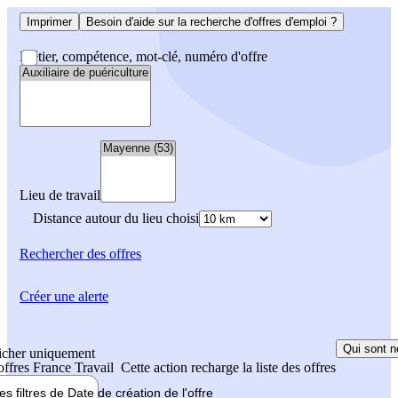
Imprimer
Besoin d'aide sur la recherche d'offres d'emploi ?
Métier, compétence, mot-clé, numéro d'offre
Lieu de travail
Distance autour du lieu choisi
Rechercher
des offres
Créer une alerte
Qui sont n
icher uniquement
 offres France Travail
Cette action recharge la liste des offres
les filtres de
Date de création
de l'offre