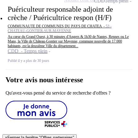
CDD
Temps plein
Puériculteur responsable adjoint de
crèche / Puéricultrice respon (H/F)
COMMUNAUTE DE COMMUNES DU PAYS DE CHATEA -
53 -
CHATEAU-GONTIER-SUR-MAYENNE
Au cœur du Grand Ouest, à 30 minutes d'Angers & 1h30 de Nantes, Rennes ou Le
Mans, la Ville de Château-Gontier sur Mayenne, commune nouvelle de 17.000
habitants, est la deuxième Ville du département...
CDD - Temps plein
Publié il y a plus de 30 jours
Votre avis nous intéresse
Qu'avez-vous pensé du service de recherche d'offres ?
×
Fermer la fenêtre "Offres partenaires"