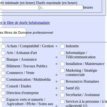
ée minimale (en heure)
Durée maximale (en heure)
heures
er
le filtre de durée hebdomadaire
les filtres de
Domaine pro
fessionnel
ne professionel
Achats / Comptabilité / Gestion
Industrie
Arts / Artisanat d'art
Informatique /
Télécommunication
Banque / Assurance
Installation / Maintenance
Bâtiment / Travaux Publics
Marketing / Stratégie
Commerce / Vente
commerciale
Communication / Multimédia
Ressources Humaines
Conseil / Etudes
Santé (6)
Direction d'entreprise
Secrétariat / Assistanat
Espaces verts et naturels /
Services à la personne / à l
Agriculture / Pêche / Soins aux
collectivité (1)