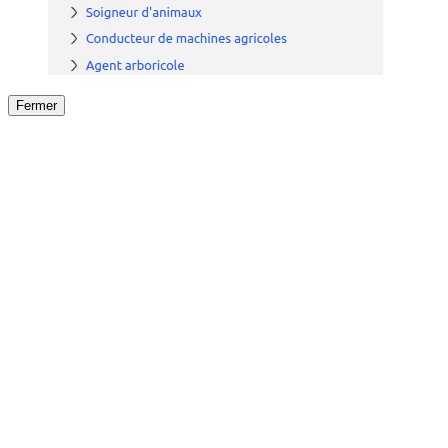
Fermer
Fermer
le détail de l'offre
/
Offre
sur
Offre précéden