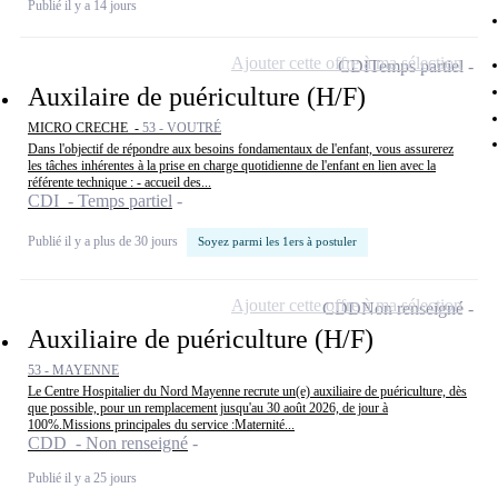
Publié il y a 14 jours
Ajouter cette offre à ma sélection
CDI
Temps partiel
Auxilaire de puériculture (H/F)
MICRO CRECHE -
53 - VOUTRÉ
Dans l'objectif de répondre aux besoins fondamentaux de l'enfant, vous assurerez
les tâches inhérentes à la prise en charge quotidienne de l'enfant en lien avec la
référente technique : - accueil des...
CDI - Temps partiel
Publié il y a plus de 30 jours
Soyez parmi les 1ers à postuler
Ajouter cette offre à ma sélection
CDD
Non renseigné
Auxiliaire de puériculture (H/F)
53 - MAYENNE
Le Centre Hospitalier du Nord Mayenne recrute un(e) auxiliaire de puériculture, dès
que possible, pour un remplacement jusqu'au 30 août 2026, de jour à
100%.Missions principales du service :Maternité...
CDD - Non renseigné
Publié il y a 25 jours