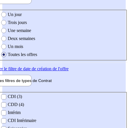
e création de l'offre
Un jour
Trois jours
Une semaine
Deux semaines
Un mois
Toutes les offres
er
le filtre de date de création de l'offre
les filtres de types de
Contrat
de contrat
CDI (3)
CDD (4)
Intérim
CDI Intérimaire