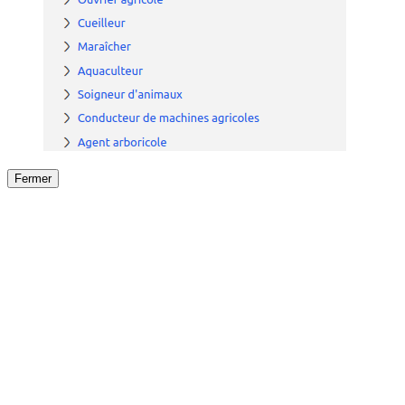
Fermer
Fermer
le détail de l'offre
/
Offre
sur
Offre précéden