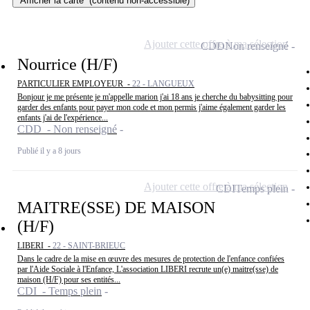
Afficher la carte
(contenu non-accessible)
Ajouter cette offre à ma sélection
CDD
Non renseigné
Nourrice (H/F)
PARTICULIER EMPLOYEUR -
22 - LANGUEUX
Bonjour je me présente je m'appelle marion j'ai 18 ans je cherche du babysitting pour
garder des enfants pour payer mon code et mon permis j'aime également garder les
enfants j'ai de l'expérience...
CDD - Non renseigné
Publié il y a 8 jours
Ajouter cette offre à ma sélection
CDI
Temps plein
MAITRE(SSE) DE MAISON
(H/F)
LIBERI -
22 - SAINT-BRIEUC
Dans le cadre de la mise en œuvre des mesures de protection de l'enfance confiées
par l'Aide Sociale à l'Enfance, L'association LIBERI recrute un(e) maitre(sse) de
maison (H/F) pour ses entités...
CDI - Temps plein