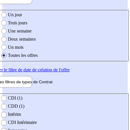
e création de l'offre
Un jour
Trois jours
Une semaine
Deux semaines
Un mois
Toutes les offres
er
le filtre de date de création de l'offre
les filtres de types de
Contrat
de contrat
CDI (1)
CDD (1)
Intérim
CDI Intérimaire