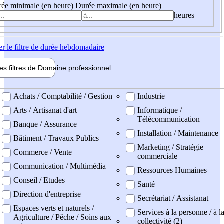
ée minimale (en heure)
Durée maximale (en heure)
heures
er
le filtre de durée hebdomadaire
les filtres de
Domaine pro
fessionnel
ne professionel
Achats / Comptabilité / Gestion
Industrie
Arts / Artisanat d'art
Informatique /
Télécommunication
Banque / Assurance
Installation / Maintenance
Bâtiment / Travaux Publics
Marketing / Stratégie
Commerce / Vente
commerciale
Communication / Multimédia
Ressources Humaines
Conseil / Etudes
Santé
Direction d'entreprise
Secrétariat / Assistanat
Espaces verts et naturels /
Services à la personne / à l
Agriculture / Pêche / Soins aux
collectivité (2)