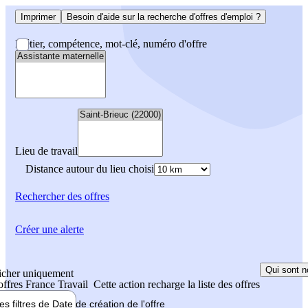
Imprimer
Besoin d'aide sur la recherche d'offres d'emploi ?
Métier, compétence, mot-clé, numéro d'offre
Lieu de travail
Distance autour du lieu choisi
Rechercher
des offres
Créer une alerte
Qui sont n
icher uniquement
 offres France Travail
Cette action recharge la liste des offres
les filtres de
Date de création
de l'offre