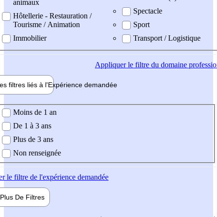
animaux
Spectacle
Hôtellerie - Restauration /
Tourisme / Animation
Sport
Immobilier
Transport / Logistique
Appliquer
le filtre du domaine professi
es filtres liés à l'
Expérience
demandée
ience demandée
Moins de 1 an
De 1 à 3 ans
Plus de 3 ans
Non renseignée
er
le filtre de l'expérience demandée
Plus De
Filtres