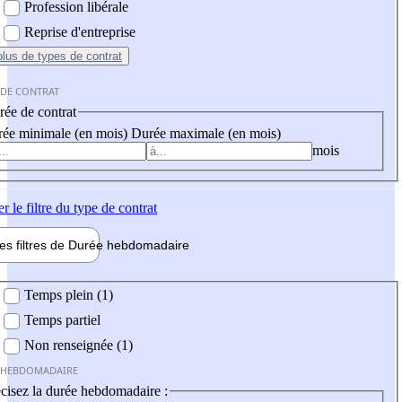
Profession libérale
Reprise d'entreprise
plus
de types de contrat
 DE CONTRAT
ée de contrat
ée minimale (en mois)
Durée maximale (en mois)
mois
er
le filtre du type de contrat
les filtres de
Durée hebdo
madaire
 hebdomadaire
Temps plein (1)
Temps partiel
Non renseignée (1)
 HEBDOMADAIRE
cisez la durée hebdomadaire :