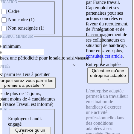
IFICATION
par France travail,
Cap emploi et ses
Cadre
partenaires pour ses
actions concrètes en
Non cadre (1)
faveur du recrutement,
Non renseignée (1)
de l’intégration et de
l’accompagnement de
IRE BRUT MINIMUM
ses collaborateurs en
situation de handicap.
re minimum
Pour en savoir plus,
consultez cet article
.
ssez une périodicité pour le salaire saisi
Entreprise adaptée
NITÉS
Qu'est-ce qu'une
z parmi les 1ers à postuler
entreprise adaptée
?
urquoi serez-vous parmi les
premiers à postuler ?
L'entreprise adaptée
es de plus de 15 jours,
permet à un travailleur
tant moins de 4 candidatures
en situation de
t France Travail est informé)
handicap d'exercer
ICAP
une activité
professionnelle dans
Employeur handi-
des conditions
engagé
adaptées à ses
Qu'est-ce qu'un
capacités. Pour en