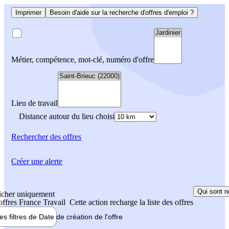
Imprimer
Besoin d'aide sur la recherche d'offres d'emploi ?
Métier, compétence, mot-clé, numéro d'offre
Lieu de travail
Distance autour du lieu choisi
Rechercher
des offres
Créer une alerte
Qui sont n
icher uniquement
 offres France Travail
Cette action recharge la liste des offres
les filtres de
Date de création
de l'offre