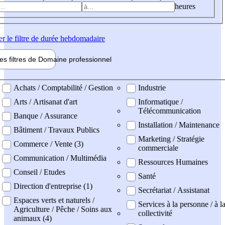
heures
er
le filtre de durée hebdomadaire
les filtres de
Domaine pro
fessionnel
ne professionel
Achats / Comptabilité / Gestion
Industrie
Arts / Artisanat d'art
Informatique /
Télécommunication
Banque / Assurance
Installation / Maintenance
Bâtiment / Travaux Publics
Marketing / Stratégie
Commerce / Vente (3)
commerciale
Communication / Multimédia
Ressources Humaines
Conseil / Etudes
Santé
Direction d'entreprise (1)
Secrétariat / Assistanat
Espaces verts et naturels /
Services à la personne / à l
Agriculture / Pêche / Soins aux
collectivité
animaux (4)