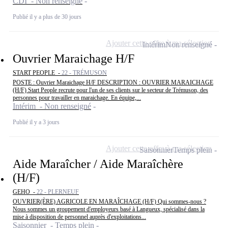
CDI - Non renseigné
Publié il y a plus de 30 jours
Ajouter cette offre à ma sélection
Intérim
Non renseigné
Ouvrier Maraichage H/F
START PEOPLE -
22 - TRÉMUSON
POSTE : Ouvrier Maraichage H/F DESCRIPTION : OUVRIER MARAICHAGE
(H/F) Start People recrute pour l'un de ses clients sur le secteur de Trémuson, des
personnes pour travailler en maraichage. En équipe,...
Intérim - Non renseigné
Publié il y a 3 jours
Ajouter cette offre à ma sélection
Saisonnier
Temps plein
Aide Maraîcher / Aide Maraîchère
(H/F)
GEHO -
22 - PLERNEUF
OUVRIER(ÈRE) AGRICOLE EN MARAÎCHAGE (H/F) Qui sommes-nous ?
Nous sommes un groupement d'employeurs basé à Langueux, spécialisé dans la
mise à disposition de personnel auprès d'exploitations...
Saisonnier - Temps plein