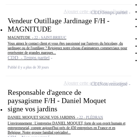
Ajouter cette offre à ma sélection
CDD
Temps partiel
Vendeur Outillage Jardinage F/H -
MAGNITUDE
MAGNITUDE -
22 - SAINT-BRIEUC
Vous aimez le contact client et vous êtes passionné par l'univers du bricolage, du
jardinage ou de l'outillage ? Rejoignez notre réseau d'animateurs commerciaux pour
représenter de grandes marques...
CDD - Temps partiel
Publié il y a plus de 30 jours
Ajouter cette offre à ma sélection
CDI
Non renseigné
Responsable d'agence de
paysagisme F/H - Daniel Moquet
signe vos jardins
DANIEL MOQUET SIGNE VOS JARDINS -
22 - PLÉDRAN
L'environnement : L'entreprise DANIEL MOQUET, forte de son esprit humain et
entrepreneurial, compte aujourd'hui près de 450 entreprises en France et en
Belgique. Notre groupe familial spécialisé...