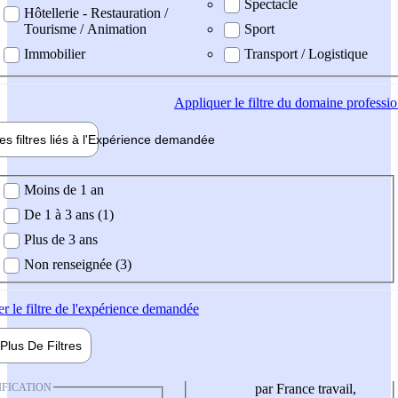
Spectacle
Hôtellerie - Restauration /
Tourisme / Animation
Sport
Immobilier
Transport / Logistique
Appliquer
le filtre du domaine professi
es filtres liés à l'
Expérience
demandée
ience demandée
Moins de 1 an
De 1 à 3 ans (1)
Plus de 3 ans
Non renseignée (3)
er
le filtre de l'expérience demandée
Plus De
Filtres
IFICATION
par France travail,