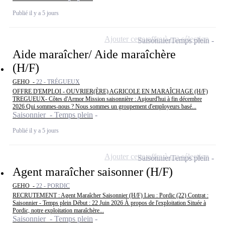
Publié il y a 5 jours
Ajouter cette offre à ma sélection
Saisonnier
Temps plein
Aide maraîcher/ Aide maraîchère
(H/F)
GEHO -
22 - TRÉGUEUX
OFFRE D'EMPLOI - OUVRIER(ÈRE) AGRICOLE EN MARAÎCHAGE (H/F)
TREGUEUX- Côtes d'Armor Mission saisonnière : Aujourd'hui à fin décembre
2026 Qui sommes-nous ? Nous sommes un groupement d'employeurs basé...
Saisonnier - Temps plein
Publié il y a 5 jours
Ajouter cette offre à ma sélection
Saisonnier
Temps plein
Agent maraîcher saisonner (H/F)
GEHO -
22 - PORDIC
RECRUTEMENT : Agent Maraîcher Saisonnier (H/F) Lieu : Pordic (22) Contrat :
Saisonnier - Temps plein Début : 22 Juin 2026 À propos de l'exploitation Située à
Pordic, notre exploitation maraîchère...
Saisonnier - Temps plein