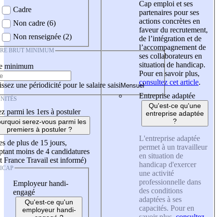
Cap emploi et ses
Cadre
partenaires pour ses
actions concrètes en
Non cadre (6)
faveur du recrutement,
Non renseignée (2)
de l’intégration et de
l’accompagnement de
IRE BRUT MINIMUM
ses collaborateurs en
situation de handicap.
re minimum
Pour en savoir plus,
consultez cet article
.
ssez une périodicité pour le salaire saisi
Entreprise adaptée
NITÉS
Qu'est-ce qu'une
z parmi les 1ers à postuler
entreprise adaptée
?
urquoi serez-vous parmi les
premiers à postuler ?
L'entreprise adaptée
es de plus de 15 jours,
permet à un travailleur
tant moins de 4 candidatures
en situation de
t France Travail est informé)
handicap d'exercer
ICAP
une activité
professionnelle dans
Employeur handi-
des conditions
engagé
adaptées à ses
Qu'est-ce qu'un
capacités. Pour en
employeur handi-
savoir plus,
consultez