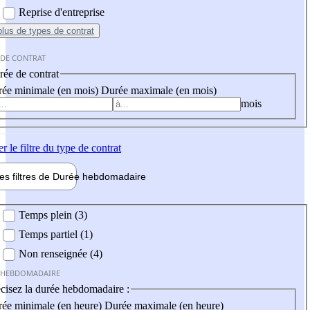
Reprise d'entreprise
plus
de types de contrat
 DE CONTRAT
ée de contrat
ée minimale (en mois)
Durée maximale (en mois)
mois
er
le filtre du type de contrat
les filtres de
Durée hebdo
madaire
 hebdomadaire
Temps plein (3)
Temps partiel (1)
Non renseignée (4)
 HEBDOMADAIRE
cisez la durée hebdomadaire :
ée minimale (en heure)
Durée maximale (en heure)