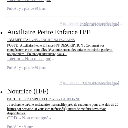
Publié il y a plus de 30 jours
Ajouter cette offre à ma sélection
Intérim
Non renseigné
Auxiliaire Petite Enfance H/F
JBM MÉDICAL -
95 - ENGHIEN-LES-BAINS
POSTE : Auxiliaire Petite Enfance H/F DESCRIPTION : Comment vos
compétences enrichiront-elles l'épanouissement des enfants en crèche-garderie-
pouponnière ? En tant qu'intérimaire, vous...
Intérim - Non renseigné
Publié il y a plus de 30 jours
Ajouter cette offre à ma sélection
CDD
Non renseigné
Nourrice (H/F)
PARTICULIER EMPLOYEUR -
95 - EAUBONNE
Je recherche un/une assistant(e) maternel(le) près de eaubonne pour une aide de 25
heures par semaine. si vous êtes intéressé(e), merci de me faire savoir vos
disponibilités.
CDD - Non renseigné
Publié il y a 9 jours