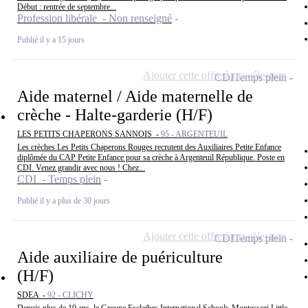
Début : rentrée de septembre...
Profession libérale - Non renseigné
Publié il y a 15 jours
Ajouter cette offre à ma sélection
CDI
Temps plein
Aide maternel / Aide maternelle de
crèche - Halte-garderie (H/F)
LES PETITS CHAPERONS SANNOIS -
95 - ARGENTEUIL
Les crèches Les Petits Chaperons Rouges recrutent des Auxiliaires Petite Enfance
diplômée du CAP Petite Enfance pour sa crèche à Argenteuil République. Poste en
CDI. Venez grandir avec nous ! Chez...
CDI - Temps plein
Publié il y a plus de 30 jours
Ajouter cette offre à ma sélection
CDI
Temps plein
Aide auxiliaire de puériculture
(H/F)
SDEA -
92 - CLICHY