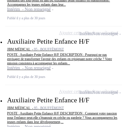
quotidien des tout-petits en tant qu'Auxiliaire petite enfance en établissement?
Accompagnez les jeunes enfants dans leur...
Intérim - Non renseigné
Publié il y a plus de 30 jours
Ajouter cette offre à ma sélection
Intérim
Non renseigné
Auxiliaire Petite Enfance H/F
JBM MÉDICAL -
95 - BOUFFÉMONT
POSTE : Auxiliaire Petite Enfance H/F DESCRIPTION : Pourquoi ne pas
envisager de transformer l'avenir des enfants en rejoignant notre crèche ? Votre
mission consistera à accompagner les enfants...
Intérim - Non renseigné
Publié il y a plus de 30 jours
Ajouter cette offre à ma sélection
Intérim
Non renseigné
Auxiliaire Petite Enfance H/F
JBM MÉDICAL -
95 - BOUFFÉMONT
POSTE : Auxiliaire Petite Enfance H/F DESCRIPTION : Comment votre passion
pour l'enfance peut-elle s'épanouir en crèche ou garderie ? Vous accompagnerez les
jeunes enfants dans leur développement,...
Intérim - Non renseigné