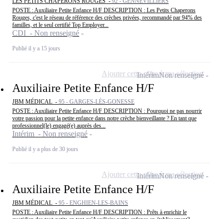
LES PETITS CHAPERONS ROUGES -
92 - GENNEVILLIERS
POSTE : Auxiliaire Petite Enfance H/F DESCRIPTION : Les Petits Chaperons
Rouges, c'est le réseau de référence des crèches privées, recommandé par 94% des
familles, et le seul certifié Top Employer...
CDI - Non renseigné
Publié il y a 15 jours
Ajouter cette offre à ma sélection
Intérim
Non renseigné
Auxiliaire Petite Enfance H/F
JBM MÉDICAL -
95 - GARGES-LÈS-GONESSE
POSTE : Auxiliaire Petite Enfance H/F DESCRIPTION : Pourquoi ne pas nourrir
votre passion pour la petite enfance dans notre crèche bienveillante ? En tant que
professionnel(le) engagé(e) auprès des...
Intérim - Non renseigné
Publié il y a plus de 30 jours
Ajouter cette offre à ma sélection
Intérim
Non renseigné
Auxiliaire Petite Enfance H/F
JBM MÉDICAL -
95 - ENGHIEN-LES-BAINS
POSTE : Auxiliaire Petite Enfance H/F DESCRIPTION : Prêts à enrichir le