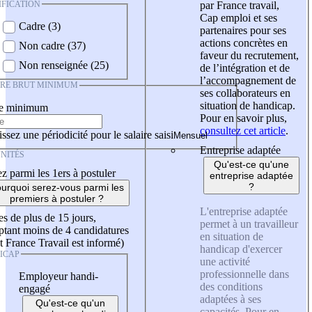
IFICATION
par France travail,
Cap emploi et ses
Cadre (3)
partenaires pour ses
actions concrètes en
Non cadre (37)
faveur du recrutement,
Non renseignée (25)
de l’intégration et de
l’accompagnement de
IRE BRUT MINIMUM
ses collaborateurs en
situation de handicap.
re minimum
Pour en savoir plus,
consultez cet article
.
ssez une périodicité pour le salaire saisi
Entreprise adaptée
NITÉS
Qu'est-ce qu'une
z parmi les 1ers à postuler
entreprise adaptée
?
urquoi serez-vous parmi les
premiers à postuler ?
L'entreprise adaptée
es de plus de 15 jours,
permet à un travailleur
tant moins de 4 candidatures
en situation de
t France Travail est informé)
handicap d'exercer
ICAP
une activité
professionnelle dans
Employeur handi-
des conditions
engagé
adaptées à ses
Qu'est-ce qu'un
capacités. Pour en