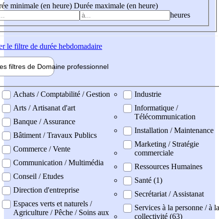
ée minimale (en heure)
Durée maximale (en heure)
heures
er
le filtre de durée hebdomadaire
les filtres de
Domaine pro
fessionnel
ne professionel
Achats / Comptabilité / Gestion
Industrie
Arts / Artisanat d'art
Informatique /
Télécommunication
Banque / Assurance
Installation / Maintenance
Bâtiment / Travaux Publics
Marketing / Stratégie
Commerce / Vente
commerciale
Communication / Multimédia
Ressources Humaines
Conseil / Etudes
Santé (1)
Direction d'entreprise
Secrétariat / Assistanat
Espaces verts et naturels /
Services à la personne / à l
Agriculture / Pêche / Soins aux
collectivité (63)