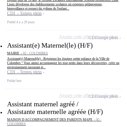
Depuis plus de 10 ans, le Groupe Esclaibes International Schools-Montessori Little
Lions développe des établissements scolaires où exigence pédagogique,
bienveillance et respect du rythme de l'enfant...
CDI - Temps plein
Publié il y a 29 jours
Ajouter cette offre à ma sélection
CDI
Temps plein
Assistant(e) Maternel(le) (H/F)
MAIRIE -
92 - COLOMBES
Assistant(e) Maternel(le) - Rejoignez les équipes petite enfance de la Ville de
Colombes ! Vous aimez accompagner les tout petits dans leurs découvertes, créer un
environnement rassurant et...
CDI - Temps plein
Publié hier
Ajouter cette offre à ma sélection
CDI
Temps plein
Assistant maternel agréé /
Assistante maternelle agréée (H/F)
MAISON D ACCOMPAGNEMENT DES PARENTS MAPE -
92 -
COLOMBES