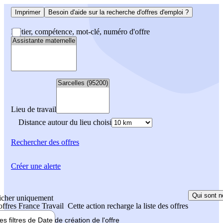
Imprimer
Besoin d'aide sur la recherche d'offres d'emploi ?
Métier, compétence, mot-clé, numéro d'offre
Lieu de travail
Distance autour du lieu choisi
Rechercher
des offres
Créer une alerte
Qui sont n
icher uniquement
 offres France Travail
Cette action recharge la liste des offres
les filtres de
Date de création
de l'offre