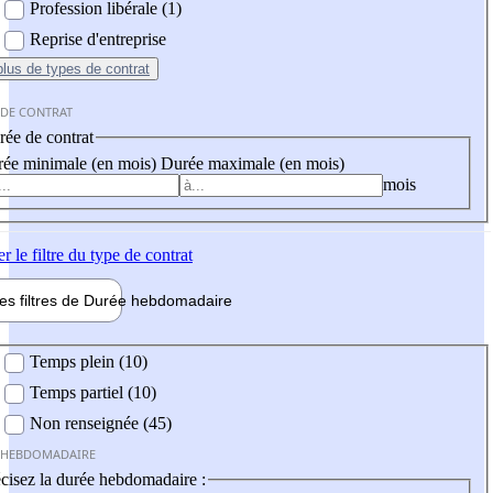
Profession libérale (1)
Reprise d'entreprise
plus
de types de contrat
 DE CONTRAT
ée de contrat
ée minimale (en mois)
Durée maximale (en mois)
mois
er
le filtre du type de contrat
les filtres de
Durée hebdo
madaire
 hebdomadaire
Temps plein (10)
Temps partiel (10)
Non renseignée (45)
 HEBDOMADAIRE
cisez la durée hebdomadaire :