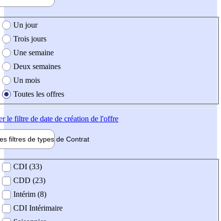
e création de l'offre
Un jour
Trois jours
Une semaine
Deux semaines
Un mois
Toutes les offres
er
le filtre de date de création de l'offre
les filtres de types de
Contrat
de contrat
CDI (33)
CDD (23)
Intérim (8)
CDI Intérimaire