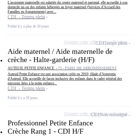
L'assistante maternelle est salariée du centre maternel et parental, elle accueille à son
domicile un ou des enfants hébergés au foyer maternel (Services d'Accueil des
Familles en Appartements) avec...
CDI - Temps plein
Publié il y a plus de 30 jours
Ajouter cette offre à ma sélection
CDI
Temps plein
Aide maternel / Aide maternelle de
crèche - Halte-garderie (H/F)
AUTEUIL PETITE ENFANCE -
75 - PARIS 18E ARRONDISSEMENT
Auteuil Petite Enfance est une association créée en 2010, filiale d'Apprentis
d'Auteuil. Elle accueille de façon inclusive des enfants dans le cadre général des
missions liées à la petite enfance...
CDI - Temps plein
Publié il y a 29 jours
Ajouter cette offre à ma sélection
CDI
Non renseigné
Professionnel Petite Enfance
Crèche Rang 1 - CDI H/F