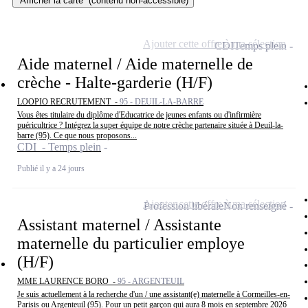
Afficher la carte
(contenu non-accessible)
Ajouter cette offre à ma sélection
CDI
Temps plein
Aide maternel / Aide maternelle de
crèche - Halte-garderie (H/F)
LOOPIO RECRUTEMENT -
95 - DEUIL-LA-BARRE
Vous êtes titulaire du diplôme d'Educatrice de jeunes enfants ou d'infirmière
puéricultrice ? Intégrez la super équipe de notre crèche partenaire située à Deuil-la-
barre (95). Ce que nous proposons...
CDI - Temps plein
Publié il y a 24 jours
Ajouter cette offre à ma sélection
Profession libérale
Non renseigné
Assistant maternel / Assistante
maternelle du particulier employe
(H/F)
MME LAURENCE BORO -
95 - ARGENTEUIL
Je suis actuellement à la recherche d'un / une assistant(e) maternelle à Cormeilles-en-
Parisis ou Argenteuil (95). Pour un petit garçon qui aura 8 mois en septembre 2026