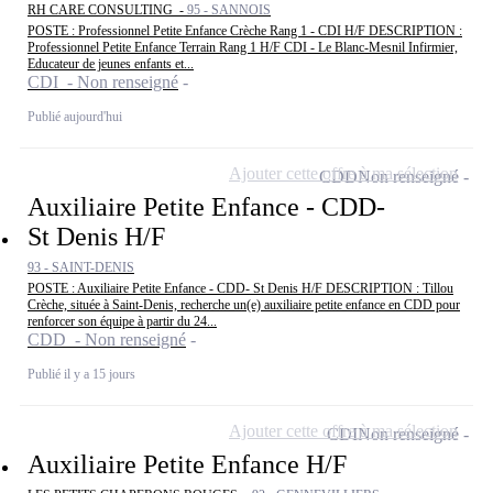
RH CARE CONSULTING -
95 - SANNOIS
POSTE : Professionnel Petite Enfance Crèche Rang 1 - CDI H/F DESCRIPTION :
Professionnel Petite Enfance Terrain Rang 1 H/F CDI - Le Blanc-Mesnil Infirmier,
Educateur de jeunes enfants et...
CDI - Non renseigné
Publié aujourd'hui
Ajouter cette offre à ma sélection
CDD
Non renseigné
Auxiliaire Petite Enfance - CDD-
St Denis H/F
93 - SAINT-DENIS
POSTE : Auxiliaire Petite Enfance - CDD- St Denis H/F DESCRIPTION : Tillou
Crèche, située à Saint-Denis, recherche un(e) auxiliaire petite enfance en CDD pour
renforcer son équipe à partir du 24...
CDD - Non renseigné
Publié il y a 15 jours
Ajouter cette offre à ma sélection
CDI
Non renseigné
Auxiliaire Petite Enfance H/F