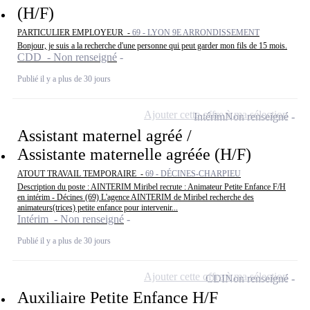
(H/F)
PARTICULIER EMPLOYEUR -
69 - LYON 9E ARRONDISSEMENT
Bonjour, je suis a la recherche d'une personne qui peut garder mon fils de 15 mois.
CDD - Non renseigné
Publié il y a plus de 30 jours
Ajouter cette offre à ma sélection
Intérim
Non renseigné
Assistant maternel agréé /
Assistante maternelle agréée (H/F)
ATOUT TRAVAIL TEMPORAIRE -
69 - DÉCINES-CHARPIEU
Description du poste : AINTERIM Miribel recrute : Animateur Petite Enfance F/H
en intérim - Décines (69) L'agence AINTERIM de Miribel recherche des
animateurs(trices) petite enfance pour intervenir...
Intérim - Non renseigné
Publié il y a plus de 30 jours
Ajouter cette offre à ma sélection
CDI
Non renseigné
Auxiliaire Petite Enfance H/F