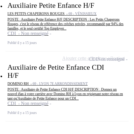
Auxiliaire Petite Enfance H/F
LES PETITS CHAPERONS ROUGES -
69 - VÉNISSIEUX
POSTE : Auxiliaire Petite Enfance H/F DESCRIPTION : Les Petits Chaperons
Rouges, c'est le réseau de référence des crèches privées, recommandé par 94% des
familles, et le seul certifié Top Employer...
CDI - Non renseigné
Publié il y a 15 jours
Ajouter cette offre à ma sélection
CDI
Non renseigné
Auxiliaire de Petite Enfance CDI
H/F
DOMINO RH -
69 - LYON 7E ARRONDISSEMENT
POSTE : Auxiliaire de Petite Enfance CDI H/F DESCRIPTION : Donnez un
nouvel élan à votre carrière avec Domino RH à Lyon en rejoignant notre réseau en
tant qu'Auxiliaire de Petite Enfance pour un CDI...
CDI - Non renseigné
Publié il y a 15 jours