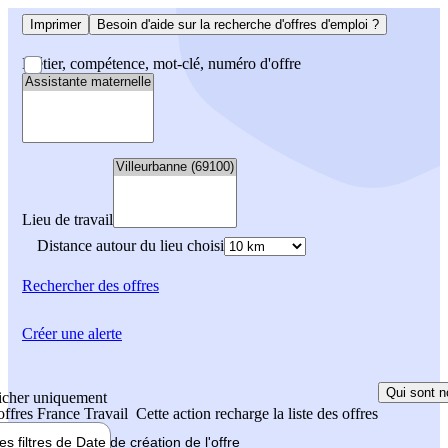
Imprimer
Besoin d'aide sur la recherche d'offres d'emploi ?
Métier, compétence, mot-clé, numéro d'offre
Lieu de travail
Distance autour du lieu choisi
Rechercher
des offres
Créer une alerte
Qui sont n
icher uniquement
 offres France Travail
Cette action recharge la liste des offres
les filtres de
Date de création
de l'offre