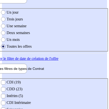
e création de l'offre
Un jour
Trois jours
Une semaine
Deux semaines
Un mois
Toutes les offres
er
le filtre de date de création de l'offre
les filtres de types de
Contrat
de contrat
CDI (19)
CDD (23)
Intérim (5)
CDI Intérimaire