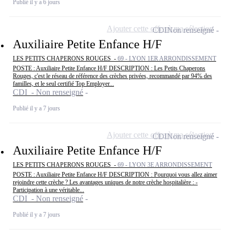
Publié il y a 6 jours
Ajouter cette offre à ma sélection
CDI
Non renseigné
Auxiliaire Petite Enfance H/F
LES PETITS CHAPERONS ROUGES -
69 - LYON 1ER ARRONDISSEMENT
POSTE : Auxiliaire Petite Enfance H/F DESCRIPTION : Les Petits Chaperons
Rouges, c'est le réseau de référence des crèches privées, recommandé par 94% des
familles, et le seul certifié Top Employer...
CDI - Non renseigné
Publié il y a 7 jours
Ajouter cette offre à ma sélection
CDI
Non renseigné
Auxiliaire Petite Enfance H/F
LES PETITS CHAPERONS ROUGES -
69 - LYON 3E ARRONDISSEMENT
POSTE : Auxiliaire Petite Enfance H/F DESCRIPTION : Pourquoi vous allez aimer
rejoindre cette crèche ? Les avantages uniques de notre crèche hospitalière : -
Participation à une véritable...
CDI - Non renseigné
Publié il y a 7 jours