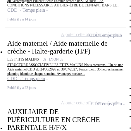
qu'Accompagnant Educatif Petite Enfance seront : INSTAURER LES
CONDITIONS NÉCESSAIRES AU BIEN-ÊTRE DE L'ENFANT DANS LE...
CDD - Temps plein
Publié il y a 14 jours
Ajouter cette offre à ma sélection
CDD
Temps plein
Aide maternel / Aide maternelle de
crèche - Halte-garderie (H/F)
LES P'TITS MALINS -
69 - LYON 05
STRUCTURE ASSOCIATIVE LES PTITS MALINS Nous recrutons ! Un ou une
Aide maternel CDD du 24/08/2026 au 30/07/2027, Temps plein, 35 heures/semaine,
planning identique chaque semaine. Avantages sociaux...
CDD - Temps plein
Publié il y a 22 jours
Ajouter cette offre à ma sélection
CDI
Temps plein
AUXILIAIRE DE
PUÉRICULTURE EN CRÈCHE
PARENTALE H/F/X