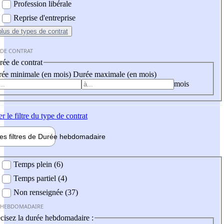
Profession libérale
Reprise d'entreprise
plus
de types de contrat
 DE CONTRAT
ée de contrat
ée minimale (en mois)
Durée maximale (en mois)
mois
er
le filtre du type de contrat
les filtres de
Durée hebdo
madaire
 hebdomadaire
Temps plein (6)
Temps partiel (4)
Non renseignée (37)
 HEBDOMADAIRE
cisez la durée hebdomadaire :