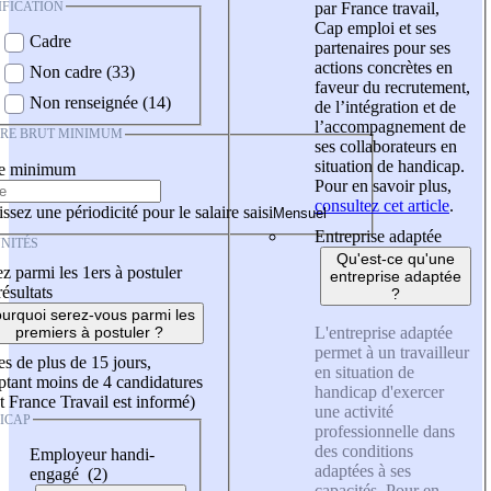
IFICATION
par France travail,
Cap emploi et ses
Cadre
partenaires pour ses
actions concrètes en
Non cadre (33)
faveur du recrutement,
Non renseignée (14)
de l’intégration et de
l’accompagnement de
IRE BRUT MINIMUM
ses collaborateurs en
situation de handicap.
re minimum
Pour en savoir plus,
consultez cet article
.
ssez une périodicité pour le salaire saisi
Entreprise adaptée
NITÉS
Qu'est-ce qu'une
z parmi les 1ers à postuler
entreprise adaptée
résultats
?
urquoi serez-vous parmi les
L'entreprise adaptée
premiers à postuler ?
permet à un travailleur
es de plus de 15 jours,
en situation de
tant moins de 4 candidatures
handicap d'exercer
t France Travail est informé)
une activité
ICAP
professionnelle dans
des conditions
Employeur handi-
adaptées à ses
engagé (2)
capacités. Pour en