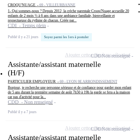
CROQU'NUAGE -
69 - VILLEURBANNE
1- Qui sommes-nous ? Depuis 2012, la crèche parentale Croqu'Nuage accueille 20
enfants de 2 mois ½ à 6 ans dans une ambiance familiale, bienveillante et
respectueuse du rythme de chacun. Créée par...
CDI - Temps plein
Publié il y a 21 jours
Soyez parmi les 1ers à postuler
Ajouter cette offre à ma sélection
CDD
Non renseigné
Assistante/assistant maternelle
(H/F)
PARTICULIER EMPLOYEUR -
69 - LYON 9E ARRONDISSEMENT
Bonjour, je recherche une personne sérieuse et de confiance pour garder mon enfant
de 5 ans durant la première semaine de août 7h50 à 19h la garde se fera a la maison
car pas d'activité pour la...
CDD - Non renseigné
Publié il y a 7 jours
Ajouter cette offre à ma sélection
CDD
Non renseigné
Assistante/assistant maternelle