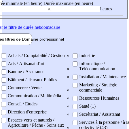
ée minimale (en heure)
Durée maximale (en heure)
heures
er
le filtre de durée hebdomadaire
les filtres de
Domaine pro
fessionnel
ne professionel
Achats / Comptabilité / Gestion
Industrie
Arts / Artisanat d'art
Informatique /
Télécommunication
Banque / Assurance
Installation / Maintenance
Bâtiment / Travaux Publics
Marketing / Stratégie
Commerce / Vente
commerciale
Communication / Multimédia
Ressources Humaines
Conseil / Etudes
Santé (1)
Direction d'entreprise
Secrétariat / Assistanat
Espaces verts et naturels /
Services à la personne / à l
Agriculture / Pêche / Soins aux
collectivité (43)