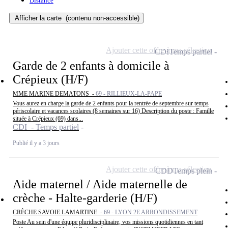
Distance
Afficher la carte
(contenu non-accessible)
Ajouter cette offre à ma sélection
CDI
Temps partiel
Garde de 2 enfants à domicile à
Crépieux (H/F)
MME MARINE DEMATONS -
69 - RILLIEUX-LA-PAPE
Vous aurez en charge la garde de 2 enfants pour la rentrée de septembre sur temps
périscolaire et vacances scolaires (8 semaines sur 16) Description du poste : Famille
située à Crépieux (69) dans...
CDI - Temps partiel
Publié il y a 3 jours
Ajouter cette offre à ma sélection
CDD
Temps plein
Aide maternel / Aide maternelle de
crèche - Halte-garderie (H/F)
CRÈCHE SAVOIE LAMARTINE -
69 - LYON 2E ARRONDISSEMENT
Poste Au sein d'une équipe pluridisciplinaire, vos missions quotidiennes en tant