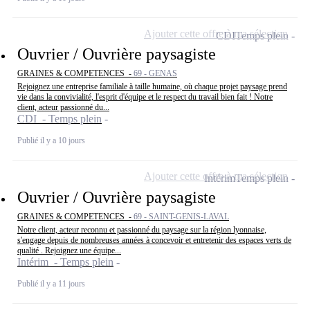
Ajouter cette offre à ma sélection
CDI
Temps plein
Ouvrier / Ouvrière paysagiste
GRAINES & COMPETENCES -
69 - GENAS
Rejoignez une entreprise familiale à taille humaine, où chaque projet paysage prend
vie dans la convivialité, l'esprit d'équipe et le respect du travail bien fait ! Notre
client, acteur passionné du...
CDI - Temps plein
Publié il y a 10 jours
Ajouter cette offre à ma sélection
Intérim
Temps plein
Ouvrier / Ouvrière paysagiste
GRAINES & COMPETENCES -
69 - SAINT-GENIS-LAVAL
Notre client, acteur reconnu et passionné du paysage sur la région lyonnaise,
s'engage depuis de nombreuses années à concevoir et entretenir des espaces verts de
qualité . Rejoignez une équipe...
Intérim - Temps plein
Publié il y a 11 jours