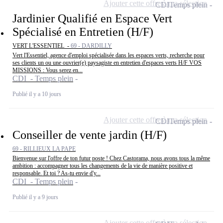
Ajouter cette offre à ma sélection
CDI
Temps plein
Jardinier Qualifié en Espace Vert
Spécialisé en Entretien (H/F)
VERT L'ESSENTIEL -
69 - DARDILLY
Vert l'Essentiel, agence d'emploi spécialisée dans les espaces verts, recherche pour
ses clients un ou une ouvrier(e) paysagiste en entretien d'espaces verts H/F VOS
MISSIONS : Vous serez en...
CDI - Temps plein
Publié il y a 10 jours
Ajouter cette offre à ma sélection
CDI
Temps plein
Conseiller de vente jardin (H/F)
69 - RILLIEUX LA PAPE
Bienvenue sur l'offre de ton futur poste ! Chez Castorama, nous avons tous la même
ambition : accompagner tous les changements de la vie de manière positive et
responsable. Et toi ? As-tu envie d'y...
CDI - Temps plein
Publié il y a 9 jours
Ajouter cette offre à ma sélection