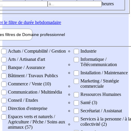
heures
er
le filtre de durée hebdomadaire
les filtres de
Domaine pro
fessionnel
ne professionel
Achats / Comptabilité / Gestion
Industrie
Arts / Artisanat d'art
Informatique /
Télécommunication
Banque / Assurance
Installation / Maintenance
Bâtiment / Travaux Publics
Marketing / Stratégie
Commerce / Vente (10)
commerciale
Communication / Multimédia
Ressources Humaines
Conseil / Etudes
Santé (3)
Direction d'entreprise
Secrétariat / Assistanat
Espaces verts et naturels /
Services à la personne / à l
Agriculture / Pêche / Soins aux
collectivité (2)
animaux (57)