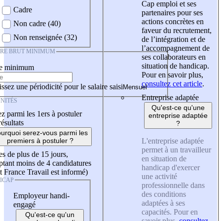
Cap emploi et ses
Cadre
partenaires pour ses
actions concrètes en
Non cadre (40)
faveur du recrutement,
Non renseignée (32)
de l’intégration et de
l’accompagnement de
IRE BRUT MINIMUM
ses collaborateurs en
situation de handicap.
re minimum
Pour en savoir plus,
consultez cet article
.
ssez une périodicité pour le salaire saisi
Entreprise adaptée
NITÉS
Qu'est-ce qu'une
z parmi les 1ers à postuler
entreprise adaptée
résultats
?
urquoi serez-vous parmi les
L'entreprise adaptée
premiers à postuler ?
permet à un travailleur
es de plus de 15 jours,
en situation de
tant moins de 4 candidatures
handicap d'exercer
t France Travail est informé)
une activité
ICAP
professionnelle dans
des conditions
Employeur handi-
adaptées à ses
engagé
capacités. Pour en
Qu'est-ce qu'un
savoir plus,
consultez