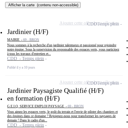
Afficher la carte
(contenu non-accessible)
Ajouter cette offre à ma sélection
CDD
Temps plein
Jardinier (H/F)
MAIRIE -
69 - BRON
Nous sommes à la recherche d'un jardinier talentueux et passionné pour rejoindre
notre équipe. Sous la supervision du responsable des espaces verts, vous participez
à tous les travaux d'entretien et...
CDD - Temps plein
Publié il y a 10 jours
Ajouter cette offre à ma sélection
CDD
Temps plein
Jardinier Paysagiste Qualifié (H/F)
en formation (H/F)
G.E.I.Q. SERVICE EMPLOI PAYSAGE -
69 - BRON
Vous aimez les espaces verts, le goût du terrain et l'envie de piloter des chantiers et
des équipes dans ce domaine ? Rejoignez-nous pour transformer les paysages de
demain ! Dans le cadre d'un...
CDD - Temps plein