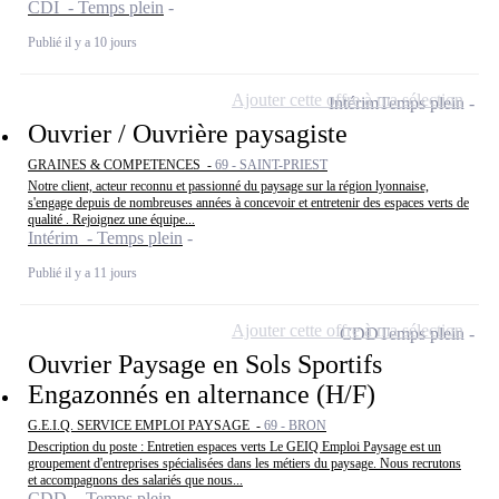
CDI - Temps plein
Publié il y a 10 jours
Ajouter cette offre à ma sélection
Intérim
Temps plein
Ouvrier / Ouvrière paysagiste
GRAINES & COMPETENCES -
69 - SAINT-PRIEST
Notre client, acteur reconnu et passionné du paysage sur la région lyonnaise,
s'engage depuis de nombreuses années à concevoir et entretenir des espaces verts de
qualité . Rejoignez une équipe...
Intérim - Temps plein
Publié il y a 11 jours
Ajouter cette offre à ma sélection
CDD
Temps plein
Ouvrier Paysage en Sols Sportifs
Engazonnés en alternance (H/F)
G.E.I.Q. SERVICE EMPLOI PAYSAGE -
69 - BRON
Description du poste : Entretien espaces verts Le GEIQ Emploi Paysage est un
groupement d'entreprises spécialisées dans les métiers du paysage. Nous recrutons
et accompagnons des salariés que nous...
CDD - Temps plein