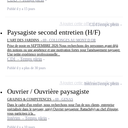
Publié il y a 15 jours
Ajouter cette offre à ma sélection
CDI
Temps plein
Paysagiste second entretien (H/F)
L'ART DES JARDINS -
69 - COLLONGES AU MONT D OR
Prise de poste en SEPTEMBRE 2026 Nous recherchons des personnes ayant déjà
des notions ou une appétence et une motivation fortes pour l'aménagement paysager.
Une petite expérience professionnelle...
CDI - Temps plein
Publié il y a plus de 30 jours
Ajouter cette offre à ma sélection
Intérim
Temps plein
Ouvrier / Ouvrière paysagiste
GRAINES & COMPETENCES -
69 - GENAS
Dans le cadre d'un renfort, nous recherchons pour l'un de nos clients, entreprise
spécialisée dans le paysage, un(e) Ouvrier paysagiste. Rattaché(e) au chef d'équipe,
vous participez à la...
Intérim - Temps plein
Publié il y a 10 jours