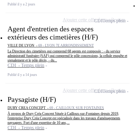
Publié il y a 2 jours
Ajouter cette offre à ma sélection
CDI
Temps plein
Agent d'entretien des espaces
extérieurs des cimetières (H/F)
VILLE DE LYON -
69 - LYON 7E ARRONDISSEMENT
La Direction des cimetières qui comprend 68 agents est composée : - du service
administratif funéraire (SAF) qui comprend le pôle concessions, la cellule enquête et
signalement et le pôle décès, - du...
CDI - Temps plein
Publié il y a 14 jours
Ajouter cette offre à ma sélection
CDI
Temps plein
Paysagiste (H/F)
DURY CREA CONCEPT -
69 - CAILLOUX SUR FONTAINES
À propos de Dury Créa Concept Située à Cailloux-sur-Fontaines depuis 2019,
l'entreprise Dury Créa Concept est spécialisée dans les travaux d'aménagements
paysagers. Fort d'une expertise de 10 ans,...
CDI - Temps plein