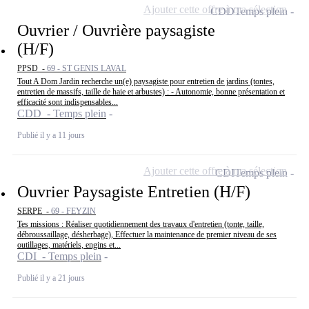
Ajouter cette offre à ma sélection
CDD
Temps plein
Ouvrier / Ouvrière paysagiste
(H/F)
PPSD -
69 - ST GENIS LAVAL
Tout A Dom Jardin recherche un(e) paysagiste pour entretien de jardins (tontes,
entretien de massifs, taille de haie et arbustes) : - Autonomie, bonne présentation et
efficacité sont indispensables...
CDD - Temps plein
Publié il y a 11 jours
Ajouter cette offre à ma sélection
CDI
Temps plein
Ouvrier Paysagiste Entretien (H/F)
SERPE -
69 - FEYZIN
Tes missions : Réaliser quotidiennement des travaux d'entretien (tonte, taille,
débroussaillage, désherbage), Effectuer la maintenance de premier niveau de ses
outillages, matériels, engins et...
CDI - Temps plein
Publié il y a 21 jours