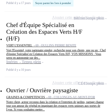
Publié il y a 17 jours
Soyez parmi les 1ers à postuler
Ajouter cette offre à ma sélection
Intérim
Temps plein
Chef d'Équipe Spécialisé en
Création des Espaces Verts H/F
(H/F)
VERT L'ESSENTIEL -
69 - OULLINS PIERRE BENITE
Vert l'Essentiel, votre partenaire emploi, recherche pour son clients, une ou un : Chef
d'équipe Spécialisé en Création des Espaces Verts H/F, VOS MISSIONS : Vous
serez en autonomie sur des...
Intérim - Temps plein
Publié il y a 10 jours
Ajouter cette offre à ma sélection
CDI
Temps plein
Ouvrier / Ouvrière paysagiste
GRAINES & COMPETENCES -
69 - COLLONGES-AU-MONT-D'OR
Notre client, acteur reconnu dans la création et l'entretien de jardins, partage chaque
jour son amour du végétal en imaginant des espaces verts uniques aux portes de
Lyon. Si vous souhaitez mettre...