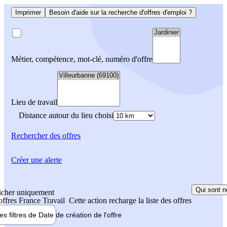
Imprimer
Besoin d'aide sur la recherche d'offres d'emploi ?
Métier, compétence, mot-clé, numéro d'offre
Lieu de travail
Distance autour du lieu choisi
Rechercher
des offres
Créer une alerte
Qui sont n
icher uniquement
 offres France Travail
Cette action recharge la liste des offres
les filtres de
Date de création
de l'offre