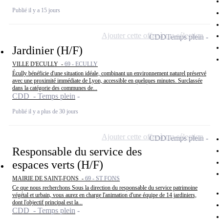
Publié il y a 15 jours
Ajouter cette offre à ma sélection
CDD
Temps plein
Jardinier (H/F)
VILLE D'ECULLY -
69 - ECULLY
Écully bénéficie d'une situation idéale, combinant un environnement naturel préservé
avec une proximité immédiate de Lyon, accessible en quelques minutes. Surclassée
dans la catégorie des communes de...
CDD - Temps plein
Publié il y a plus de 30 jours
Ajouter cette offre à ma sélection
CDD
Temps plein
Responsable du service des
espaces verts (H/F)
MAIRIE DE SAINT-FONS -
69 - ST FONS
Ce que nous recherchons Sous la direction du responsable du service patrimoine
végétal et urbain, vous aurez en charge l'animation d'une équipe de 14 jardiniers,
dont l'objectif principal est la...
CDD - Temps plein