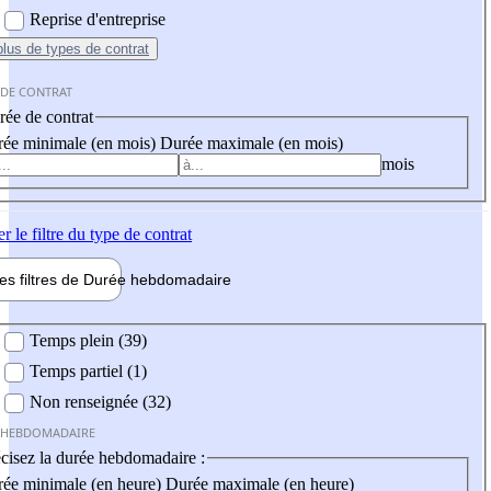
Reprise d'entreprise
plus
de types de contrat
 DE CONTRAT
ée de contrat
ée minimale (en mois)
Durée maximale (en mois)
mois
er
le filtre du type de contrat
les filtres de
Durée hebdo
madaire
 hebdomadaire
Temps plein (39)
Temps partiel (1)
Non renseignée (32)
 HEBDOMADAIRE
cisez la durée hebdomadaire :
ée minimale (en heure)
Durée maximale (en heure)