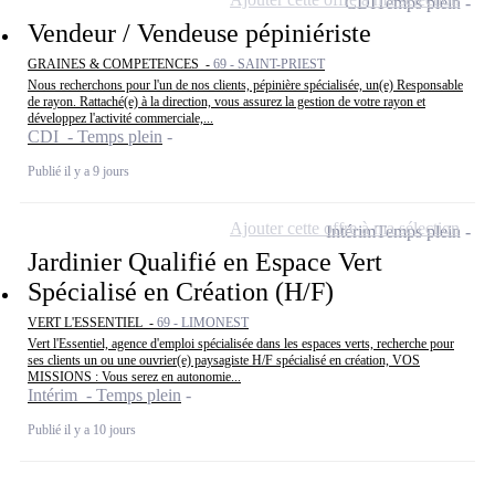
CDI
Temps plein
Vendeur / Vendeuse pépiniériste
GRAINES & COMPETENCES -
69 - SAINT-PRIEST
Nous recherchons pour l'un de nos clients, pépinière spécialisée, un(e) Responsable
de rayon. Rattaché(e) à la direction, vous assurez la gestion de votre rayon et
développez l'activité commerciale,...
CDI - Temps plein
Publié il y a 9 jours
Ajouter cette offre à ma sélection
Intérim
Temps plein
Jardinier Qualifié en Espace Vert
Spécialisé en Création (H/F)
VERT L'ESSENTIEL -
69 - LIMONEST
Vert l'Essentiel, agence d'emploi spécialisée dans les espaces verts, recherche pour
ses clients un ou une ouvrier(e) paysagiste H/F spécialisé en création, VOS
MISSIONS : Vous serez en autonomie...
Intérim - Temps plein
Publié il y a 10 jours