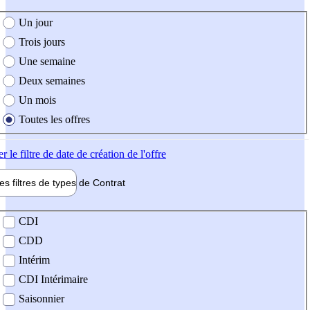
e création de l'offre
Un jour
Trois jours
Une semaine
Deux semaines
Un mois
Toutes les offres
er
le filtre de date de création de l'offre
les filtres de types de
Contrat
de contrat
CDI
CDD
Intérim
CDI Intérimaire
Saisonnier