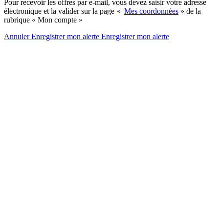
Pour recevoir les offres par e-mail, vous devez saisir votre adresse
électronique et la valider sur la page «
Mes coordonnées
» de la
rubrique « Mon compte »
Annuler
Enregistrer mon alerte
Enregistrer
mon alerte