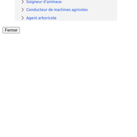
Fermer
Fermer
le détail de l'offre
/
Offre
sur
Offre précéden