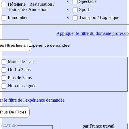
Spectacle
Hôtellerie - Restauration /
Tourisme / Animation
Sport
Immobilier
Transport / Logistique
Appliquer
le filtre du domaine professi
es filtres liés à l'
Expérience
demandée
ience demandée
Moins de 1 an
De 1 à 3 ans
Plus de 3 ans
Non renseignée
er
le filtre de l'expérience demandée
Plus De
Filtres
IFICATION
par France travail,