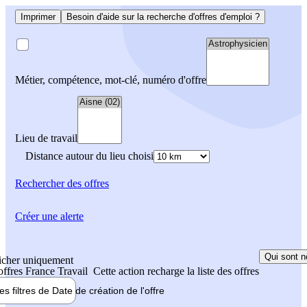
Imprimer
Besoin d'aide sur la recherche d'offres d'emploi ?
Métier, compétence, mot-clé, numéro d'offre
Lieu de travail
Distance autour du lieu choisi
Rechercher
des offres
Créer une alerte
Qui sont n
icher uniquement
 offres France Travail
Cette action recharge la liste des offres
les filtres de
Date de création
de l'offre