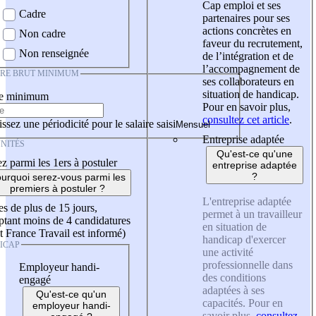
Cap emploi et ses
Cadre
partenaires pour ses
actions concrètes en
Non cadre
faveur du recrutement,
Non renseignée
de l’intégration et de
l’accompagnement de
IRE BRUT MINIMUM
ses collaborateurs en
situation de handicap.
re minimum
Pour en savoir plus,
consultez cet article
.
ssez une périodicité pour le salaire saisi
Entreprise adaptée
NITÉS
Qu'est-ce qu'une
z parmi les 1ers à postuler
entreprise adaptée
?
urquoi serez-vous parmi les
premiers à postuler ?
L'entreprise adaptée
es de plus de 15 jours,
permet à un travailleur
tant moins de 4 candidatures
en situation de
t France Travail est informé)
handicap d'exercer
ICAP
une activité
professionnelle dans
Employeur handi-
des conditions
engagé
adaptées à ses
Qu'est-ce qu'un
capacités. Pour en
employeur handi-
savoir plus,
consultez