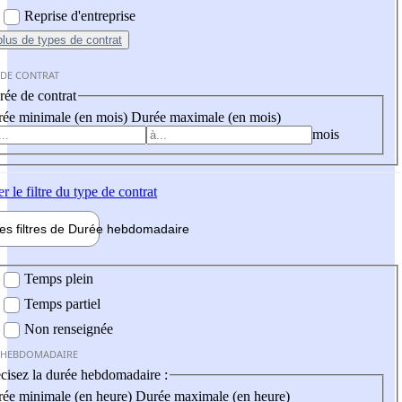
Reprise d'entreprise
plus
de types de contrat
 DE CONTRAT
ée de contrat
ée minimale (en mois)
Durée maximale (en mois)
mois
er
le filtre du type de contrat
les filtres de
Durée hebdo
madaire
 hebdomadaire
Temps plein
Temps partiel
Non renseignée
 HEBDOMADAIRE
cisez la durée hebdomadaire :
ée minimale (en heure)
Durée maximale (en heure)