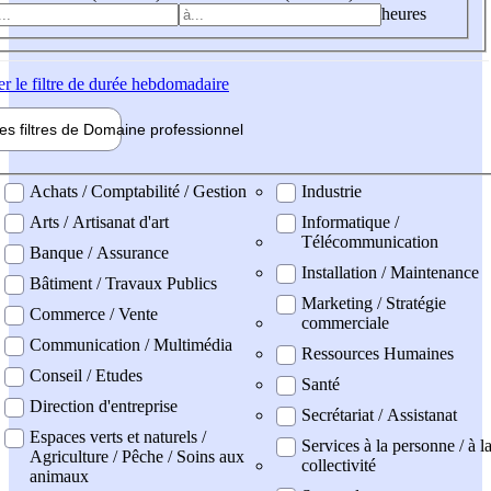
heures
er
le filtre de durée hebdomadaire
les filtres de
Domaine pro
fessionnel
ne professionel
Achats / Comptabilité / Gestion
Industrie
Arts / Artisanat d'art
Informatique /
Télécommunication
Banque / Assurance
Installation / Maintenance
Bâtiment / Travaux Publics
Marketing / Stratégie
Commerce / Vente
commerciale
Communication / Multimédia
Ressources Humaines
Conseil / Etudes
Santé
Direction d'entreprise
Secrétariat / Assistanat
Espaces verts et naturels /
Services à la personne / à l
Agriculture / Pêche / Soins aux
collectivité
animaux