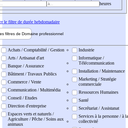
heures
er
le filtre de durée hebdomadaire
les filtres de
Domaine pro
fessionnel
ne professionel
Achats / Comptabilité / Gestion
Industrie
Arts / Artisanat d'art
Informatique /
Télécommunication
Banque / Assurance
Installation / Maintenance
Bâtiment / Travaux Publics
Marketing / Stratégie
Commerce / Vente
commerciale
Communication / Multimédia
Ressources Humaines
Conseil / Etudes
Santé
Direction d'entreprise
Secrétariat / Assistanat
Espaces verts et naturels /
Services à la personne / à l
Agriculture / Pêche / Soins aux
collectivité
animaux