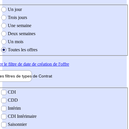
e création de l'offre
Un jour
Trois jours
Une semaine
Deux semaines
Un mois
Toutes les offres
er
le filtre de date de création de l'offre
les filtres de types de
Contrat
de contrat
CDI
CDD
Intérim
CDI Intérimaire
Saisonnier