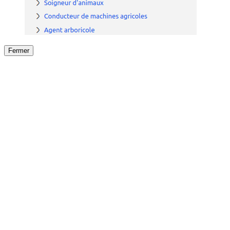
Fermer
Fermer
le détail de l'offre
/
Offre
sur
Offre précéden