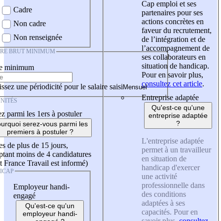
Cap emploi et ses
Cadre
partenaires pour ses
actions concrètes en
Non cadre
faveur du recrutement,
Non renseignée
de l’intégration et de
l’accompagnement de
IRE BRUT MINIMUM
ses collaborateurs en
situation de handicap.
re minimum
Pour en savoir plus,
consultez cet article
.
ssez une périodicité pour le salaire saisi
Entreprise adaptée
NITÉS
Qu'est-ce qu'une
z parmi les 1ers à postuler
entreprise adaptée
?
urquoi serez-vous parmi les
premiers à postuler ?
L'entreprise adaptée
es de plus de 15 jours,
permet à un travailleur
tant moins de 4 candidatures
en situation de
t France Travail est informé)
handicap d'exercer
ICAP
une activité
professionnelle dans
Employeur handi-
des conditions
engagé
adaptées à ses
Qu'est-ce qu'un
capacités. Pour en
employeur handi-
savoir plus,
consultez