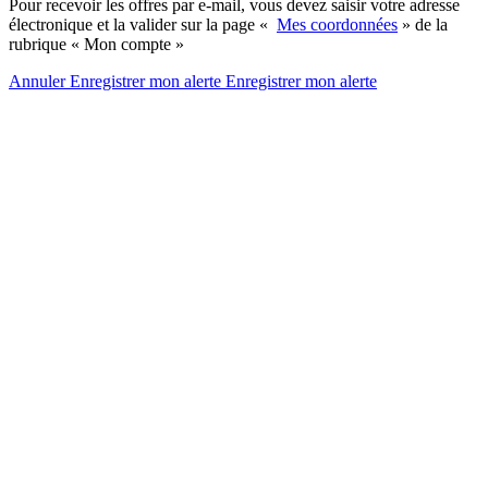
Pour recevoir les offres par e-mail, vous devez saisir votre adresse
électronique et la valider sur la page «
Mes coordonnées
» de la
rubrique « Mon compte »
Annuler
Enregistrer mon alerte
Enregistrer
mon alerte