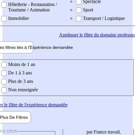
Spectacle
Hôtellerie - Restauration /
Tourisme / Animation
Sport
Immobilier
Transport / Logistique
Appliquer
le filtre du domaine professi
es filtres liés à l'
Expérience
demandée
ience demandée
Moins de 1 an
De 1 à 3 ans
Plus de 3 ans
Non renseignée
er
le filtre de l'expérience demandée
Plus De
Filtres
IFICATION
par France travail,