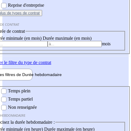
Reprise d'entreprise
plus
de types de contrat
 DE CONTRAT
ée de contrat
ée minimale (en mois)
Durée maximale (en mois)
mois
er
le filtre du type de contrat
les filtres de
Durée hebdo
madaire
 hebdomadaire
Temps plein
Temps partiel
Non renseignée
 HEBDOMADAIRE
cisez la durée hebdomadaire :
ée minimale (en heure)
Durée maximale (en heure)