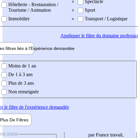
Spectacle
Hôtellerie - Restauration /
Tourisme / Animation
Sport
Immobilier
Transport / Logistique
Appliquer
le filtre du domaine professi
es filtres liés à l'
Expérience
demandée
ience demandée
Moins de 1 an
De 1 à 3 ans
Plus de 3 ans
Non renseignée
er
le filtre de l'expérience demandée
Plus De
Filtres
IFICATION
par France travail,