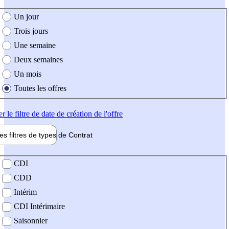
e création de l'offre
Un jour
Trois jours
Une semaine
Deux semaines
Un mois
Toutes les offres
er
le filtre de date de création de l'offre
les filtres de types de
Contrat
de contrat
CDI
CDD
Intérim
CDI Intérimaire
Saisonnier