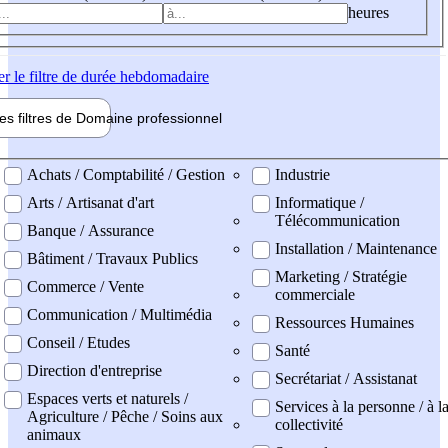
heures
er
le filtre de durée hebdomadaire
les filtres de
Domaine pro
fessionnel
ne professionel
Achats / Comptabilité / Gestion
Industrie
Arts / Artisanat d'art
Informatique /
Télécommunication
Banque / Assurance
Installation / Maintenance
Bâtiment / Travaux Publics
Marketing / Stratégie
Commerce / Vente
commerciale
Communication / Multimédia
Ressources Humaines
Conseil / Etudes
Santé
Direction d'entreprise
Secrétariat / Assistanat
Espaces verts et naturels /
Services à la personne / à l
Agriculture / Pêche / Soins aux
collectivité
animaux