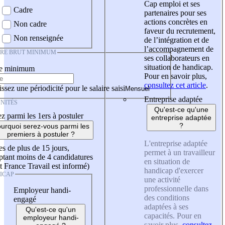
Cap emploi et ses
Cadre
partenaires pour ses
actions concrètes en
Non cadre
faveur du recrutement,
Non renseignée
de l’intégration et de
l’accompagnement de
IRE BRUT MINIMUM
ses collaborateurs en
situation de handicap.
re minimum
Pour en savoir plus,
consultez cet article
.
ssez une périodicité pour le salaire saisi
Entreprise adaptée
NITÉS
Qu'est-ce qu'une
z parmi les 1ers à postuler
entreprise adaptée
?
urquoi serez-vous parmi les
premiers à postuler ?
L'entreprise adaptée
es de plus de 15 jours,
permet à un travailleur
tant moins de 4 candidatures
en situation de
t France Travail est informé)
handicap d'exercer
ICAP
une activité
professionnelle dans
Employeur handi-
des conditions
engagé
adaptées à ses
Qu'est-ce qu'un
capacités. Pour en
employeur handi-
savoir plus,
consultez