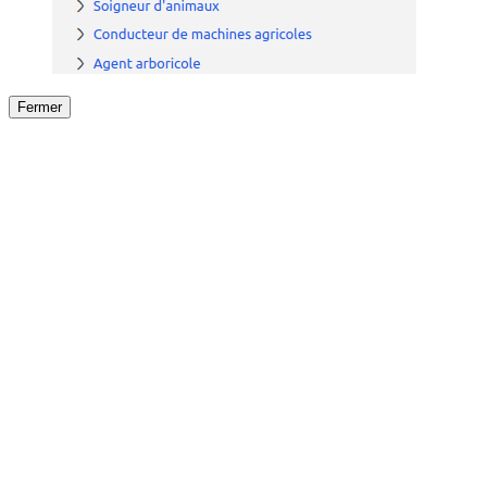
Fermer
Fermer
le détail de l'offre
/
Offre
sur
Offre précéden