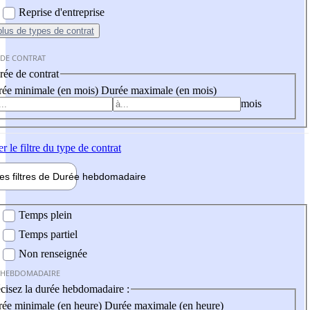
Reprise d'entreprise
plus
de types de contrat
 DE CONTRAT
ée de contrat
ée minimale (en mois)
Durée maximale (en mois)
mois
er
le filtre du type de contrat
les filtres de
Durée hebdo
madaire
 hebdomadaire
Temps plein
Temps partiel
Non renseignée
 HEBDOMADAIRE
cisez la durée hebdomadaire :
ée minimale (en heure)
Durée maximale (en heure)