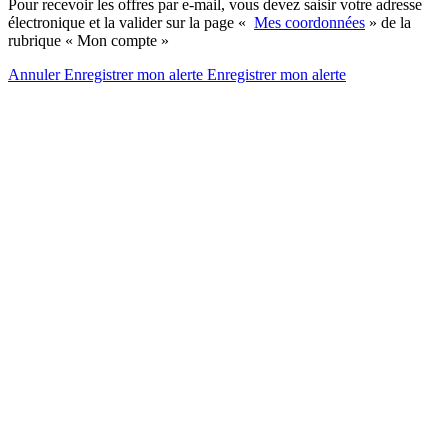
Pour recevoir les offres par e-mail, vous devez saisir votre adresse
électronique et la valider sur la page «
Mes coordonnées
» de la
rubrique « Mon compte »
Annuler
Enregistrer mon alerte
Enregistrer
mon alerte