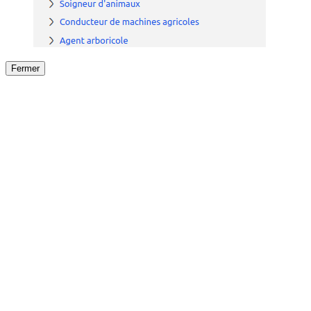
Fermer
Fermer
le détail de l'offre
/
Offre
sur
Offre précéden