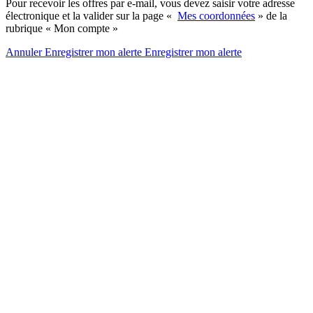
Pour recevoir les offres par e-mail, vous devez saisir votre adresse
électronique et la valider sur la page «
Mes coordonnées
» de la
rubrique « Mon compte »
Annuler
Enregistrer mon alerte
Enregistrer
mon alerte