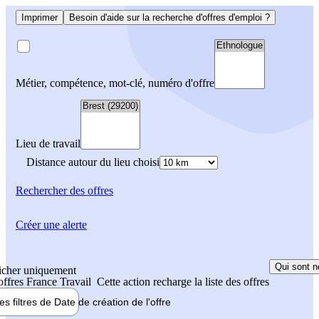
Imprimer
Besoin d'aide sur la recherche d'offres d'emploi ?
Métier, compétence, mot-clé, numéro d'offre
Lieu de travail
Distance autour du lieu choisi
Rechercher
des offres
Créer une alerte
Qui sont n
icher uniquement
 offres France Travail
Cette action recharge la liste des offres
les filtres de
Date de création
de l'offre