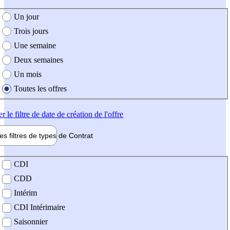
e création de l'offre
Un jour
Trois jours
Une semaine
Deux semaines
Un mois
Toutes les offres
er
le filtre de date de création de l'offre
les filtres de types de
Contrat
de contrat
CDI
CDD
Intérim
CDI Intérimaire
Saisonnier