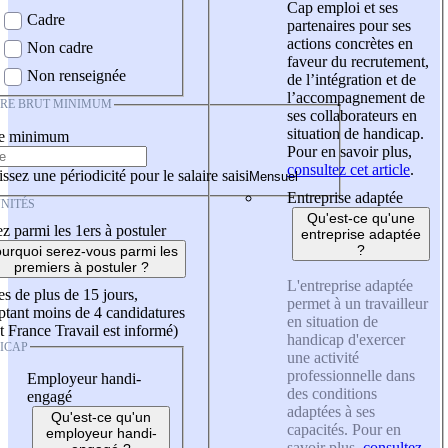
Cap emploi et ses
Cadre
partenaires pour ses
actions concrètes en
Non cadre
faveur du recrutement,
Non renseignée
de l’intégration et de
l’accompagnement de
IRE BRUT MINIMUM
ses collaborateurs en
situation de handicap.
re minimum
Pour en savoir plus,
consultez cet article
.
ssez une périodicité pour le salaire saisi
Entreprise adaptée
NITÉS
Qu'est-ce qu'une
z parmi les 1ers à postuler
entreprise adaptée
?
urquoi serez-vous parmi les
premiers à postuler ?
L'entreprise adaptée
es de plus de 15 jours,
permet à un travailleur
tant moins de 4 candidatures
en situation de
t France Travail est informé)
handicap d'exercer
ICAP
une activité
professionnelle dans
Employeur handi-
des conditions
engagé
adaptées à ses
Qu'est-ce qu'un
capacités. Pour en
employeur handi-
savoir plus,
consultez