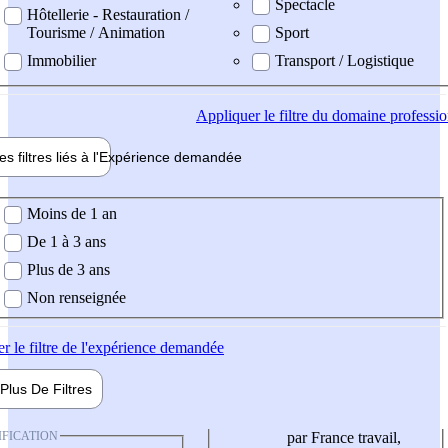
Spectacle
Hôtellerie - Restauration /
Tourisme / Animation
Sport
Immobilier
Transport / Logistique
Appliquer
le filtre du domaine professi
es filtres liés à l'
Expérience
demandée
ience demandée
Moins de 1 an
De 1 à 3 ans
Plus de 3 ans
Non renseignée
er
le filtre de l'expérience demandée
Plus De
Filtres
IFICATION
par France travail,