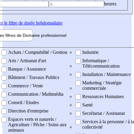
heures
er
le filtre de durée hebdomadaire
les filtres de
Domaine pro
fessionnel
ne professionel
Achats / Comptabilité / Gestion
Industrie
Arts / Artisanat d'art
Informatique /
Télécommunication
Banque / Assurance
Installation / Maintenance
Bâtiment / Travaux Publics
Marketing / Stratégie
Commerce / Vente
commerciale
Communication / Multimédia
Ressources Humaines
Conseil / Etudes
Santé
Direction d'entreprise
Secrétariat / Assistanat
Espaces verts et naturels /
Services à la personne / à l
Agriculture / Pêche / Soins aux
collectivité
animaux