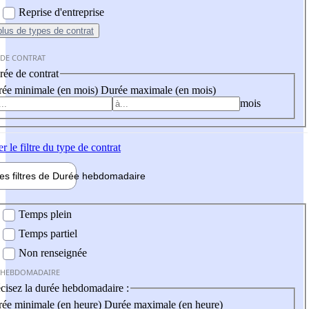
Reprise d'entreprise
plus
de types de contrat
 DE CONTRAT
ée de contrat
ée minimale (en mois)
Durée maximale (en mois)
mois
er
le filtre du type de contrat
les filtres de
Durée hebdo
madaire
 hebdomadaire
Temps plein
Temps partiel
Non renseignée
 HEBDOMADAIRE
cisez la durée hebdomadaire :
ée minimale (en heure)
Durée maximale (en heure)