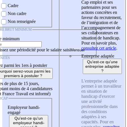
Cap emploi et ses
Cadre
partenaires pour ses
actions concrètes en
Non cadre
faveur du recrutement,
Non renseignée
de l’intégration et de
l’accompagnement de
IRE BRUT MINIMUM
ses collaborateurs en
situation de handicap.
re minimum
Pour en savoir plus,
consultez cet article
.
ssez une périodicité pour le salaire saisi
Entreprise adaptée
NITÉS
Qu'est-ce qu'une
z parmi les 1ers à postuler
entreprise adaptée
?
urquoi serez-vous parmi les
premiers à postuler ?
L'entreprise adaptée
es de plus de 15 jours,
permet à un travailleur
tant moins de 4 candidatures
en situation de
t France Travail est informé)
handicap d'exercer
ICAP
une activité
professionnelle dans
Employeur handi-
des conditions
engagé
adaptées à ses
Qu'est-ce qu'un
capacités. Pour en
employeur handi-
savoir plus,
consultez