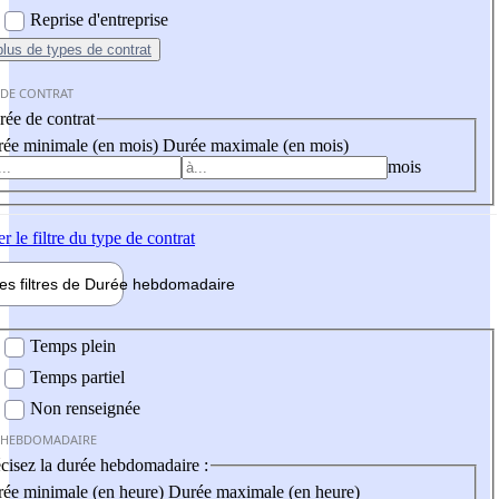
Reprise d'entreprise
plus
de types de contrat
 DE CONTRAT
ée de contrat
ée minimale (en mois)
Durée maximale (en mois)
mois
er
le filtre du type de contrat
les filtres de
Durée hebdo
madaire
 hebdomadaire
Temps plein
Temps partiel
Non renseignée
 HEBDOMADAIRE
cisez la durée hebdomadaire :
ée minimale (en heure)
Durée maximale (en heure)