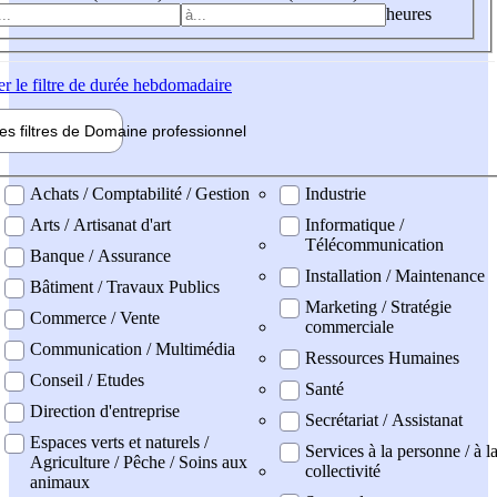
heures
er
le filtre de durée hebdomadaire
les filtres de
Domaine pro
fessionnel
ne professionel
Achats / Comptabilité / Gestion
Industrie
Arts / Artisanat d'art
Informatique /
Télécommunication
Banque / Assurance
Installation / Maintenance
Bâtiment / Travaux Publics
Marketing / Stratégie
Commerce / Vente
commerciale
Communication / Multimédia
Ressources Humaines
Conseil / Etudes
Santé
Direction d'entreprise
Secrétariat / Assistanat
Espaces verts et naturels /
Services à la personne / à l
Agriculture / Pêche / Soins aux
collectivité
animaux