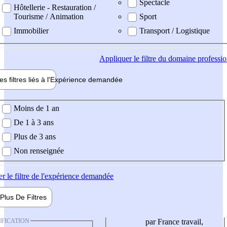
Spectacle
Hôtellerie - Restauration /
Tourisme / Animation
Sport
Immobilier
Transport / Logistique
Appliquer
le filtre du domaine professi
es filtres liés à l'
Expérience
demandée
ience demandée
Moins de 1 an
De 1 à 3 ans
Plus de 3 ans
Non renseignée
er
le filtre de l'expérience demandée
Plus De
Filtres
IFICATION
par France travail,