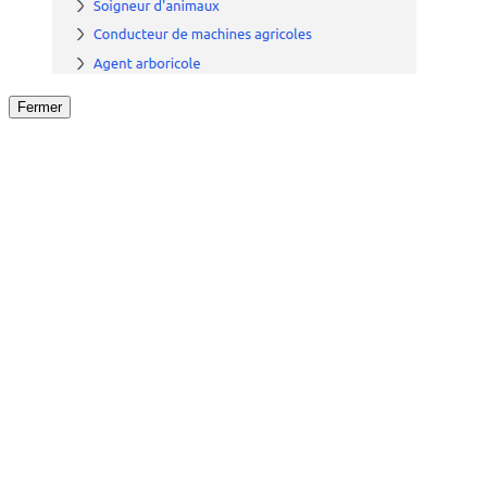
Fermer
Fermer
le détail de l'offre
/
Offre
sur
Offre précéden