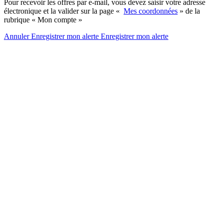
Pour recevoir les offres par e-mail, vous devez saisir votre adresse
électronique et la valider sur la page «
Mes coordonnées
» de la
rubrique « Mon compte »
Annuler
Enregistrer mon alerte
Enregistrer
mon alerte