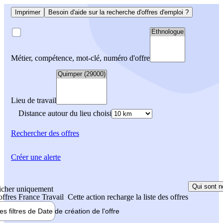
Imprimer
Besoin d'aide sur la recherche d'offres d'emploi ?
Métier, compétence, mot-clé, numéro d'offre
Lieu de travail
Distance autour du lieu choisi
Rechercher
des offres
Créer une alerte
Qui sont n
icher uniquement
 offres France Travail
Cette action recharge la liste des offres
les filtres de
Date de création
de l'offre