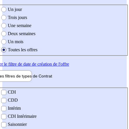
e création de l'offre
Un jour
Trois jours
Une semaine
Deux semaines
Un mois
Toutes les offres
er
le filtre de date de création de l'offre
les filtres de types de
Contrat
de contrat
CDI
CDD
Intérim
CDI Intérimaire
Saisonnier