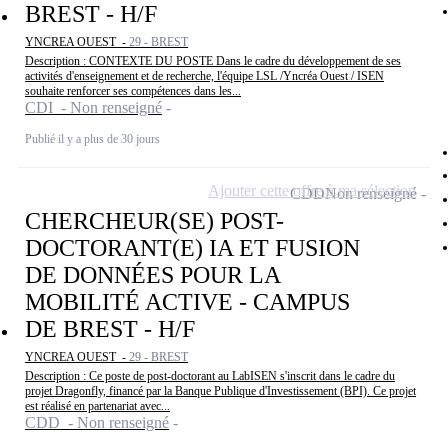
BREST - H/F
YNCREA OUEST -
29 - BREST
Description : CONTEXTE DU POSTE Dans le cadre du développement de ses
activités d'enseignement et de recherche, l'équipe LSL /Yncréa Ouest / ISEN
souhaite renforcer ses compétences dans les...
CDI - Non renseigné
Publié il y a plus de 30 jours
Ajouter cette offre à ma sélection
CDD
Non renseigné
CHERCHEUR(SE) POST-
DOCTORANT(E) IA ET FUSION
DE DONNÉES POUR LA
MOBILITÉ ACTIVE - CAMPUS
DE BREST - H/F
YNCREA OUEST -
29 - BREST
Description : Ce poste de post-doctorant au LabISEN s'inscrit dans le cadre du
projet Dragonfly, financé par la Banque Publique d'Investissement (BPI). Ce projet
est réalisé en partenariat avec...
CDD - Non renseigné