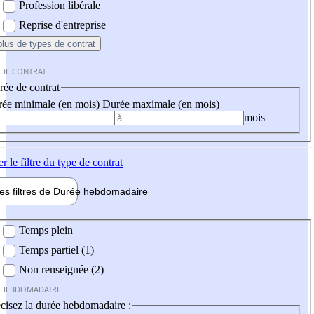
Profession libérale
Reprise d'entreprise
plus
de types de contrat
 DE CONTRAT
ée de contrat
ée minimale (en mois)
Durée maximale (en mois)
mois
er
le filtre du type de contrat
les filtres de
Durée hebdo
madaire
 hebdomadaire
Temps plein
Temps partiel (1)
Non renseignée (2)
 HEBDOMADAIRE
cisez la durée hebdomadaire :