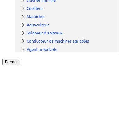
Fermer
Fermer
le détail de l'offre
/
Offre
sur
Offre précéden