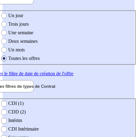
e création de l'offre
Un jour
Trois jours
Une semaine
Deux semaines
Un mois
Toutes les offres
er
le filtre de date de création de l'offre
les filtres de types de
Contrat
de contrat
CDI (1)
CDD (2)
Intérim
CDI Intérimaire