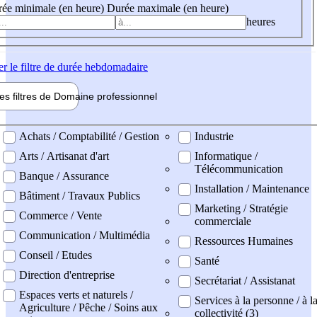
ée minimale (en heure)
Durée maximale (en heure)
heures
er
le filtre de durée hebdomadaire
les filtres de
Domaine pro
fessionnel
ne professionel
Achats / Comptabilité / Gestion
Industrie
Arts / Artisanat d'art
Informatique /
Télécommunication
Banque / Assurance
Installation / Maintenance
Bâtiment / Travaux Publics
Marketing / Stratégie
Commerce / Vente
commerciale
Communication / Multimédia
Ressources Humaines
Conseil / Etudes
Santé
Direction d'entreprise
Secrétariat / Assistanat
Espaces verts et naturels /
Services à la personne / à l
Agriculture / Pêche / Soins aux
collectivité (3)