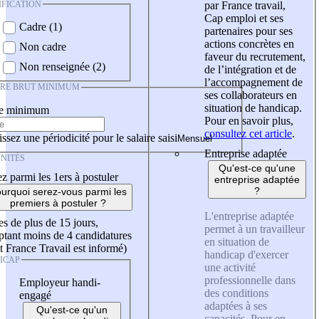
IFICATION
par France travail,
Cap emploi et ses
Cadre (1)
partenaires pour ses
actions concrètes en
Non cadre
faveur du recrutement,
Non renseignée (2)
de l’intégration et de
l’accompagnement de
IRE BRUT MINIMUM
ses collaborateurs en
situation de handicap.
re minimum
Pour en savoir plus,
consultez cet article
.
ssez une périodicité pour le salaire saisi
Entreprise adaptée
NITÉS
Qu'est-ce qu'une
z parmi les 1ers à postuler
entreprise adaptée
?
urquoi serez-vous parmi les
premiers à postuler ?
L'entreprise adaptée
es de plus de 15 jours,
permet à un travailleur
tant moins de 4 candidatures
en situation de
t France Travail est informé)
handicap d'exercer
ICAP
une activité
professionnelle dans
Employeur handi-
des conditions
engagé
adaptées à ses
Qu'est-ce qu'un
capacités. Pour en