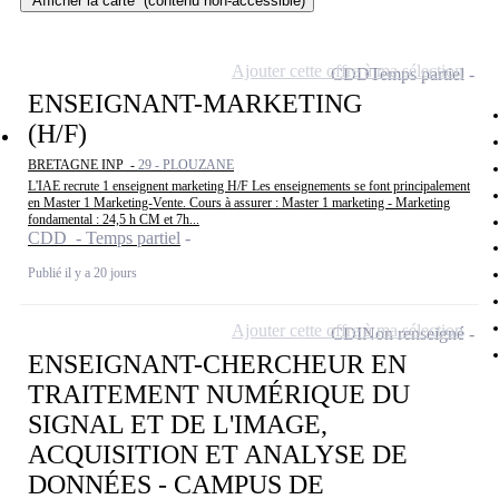
Afficher la carte
(contenu non-accessible)
Ajouter cette offre à ma sélection
CDD
Temps partiel
ENSEIGNANT-MARKETING
(H/F)
BRETAGNE INP -
29 - PLOUZANE
L'IAE recrute 1 enseignent marketing H/F Les enseignements se font principalement
en Master 1 Marketing-Vente. Cours à assurer : Master 1 marketing - Marketing
fondamental : 24,5 h CM et 7h...
CDD - Temps partiel
Publié il y a 20 jours
Ajouter cette offre à ma sélection
CDI
Non renseigné
ENSEIGNANT-CHERCHEUR EN
TRAITEMENT NUMÉRIQUE DU
SIGNAL ET DE L'IMAGE,
ACQUISITION ET ANALYSE DE
DONNÉES - CAMPUS DE