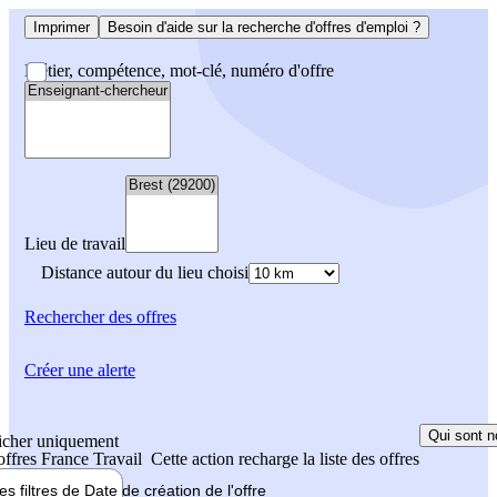
Imprimer
Besoin d'aide sur la recherche d'offres d'emploi ?
Métier, compétence, mot-clé, numéro d'offre
Lieu de travail
Distance autour du lieu choisi
Rechercher
des offres
Créer une alerte
Qui sont n
icher uniquement
 offres France Travail
Cette action recharge la liste des offres
les filtres de
Date de création
de l'offre