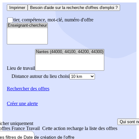
Imprimer
Besoin d'aide sur la recherche d'offres d'emploi ?
Métier, compétence, mot-clé, numéro d'offre
Lieu de travail
Distance autour du lieu choisi
Rechercher
des offres
Créer une alerte
Qui sont n
icher uniquement
 offres France Travail
Cette action recharge la liste des offres
les filtres de
Date de création
de l'offre