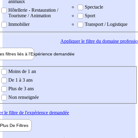
animaux
Spectacle
Hôtellerie - Restauration /
Tourisme / Animation
Sport
Immobilier
Transport / Logistique
Appliquer
le filtre du domaine professi
es filtres liés à l'
Expérience
demandée
ience demandée
Moins de 1 an
De 1 à 3 ans
Plus de 3 ans
Non renseignée
er
le filtre de l'expérience demandée
Plus De
Filtres