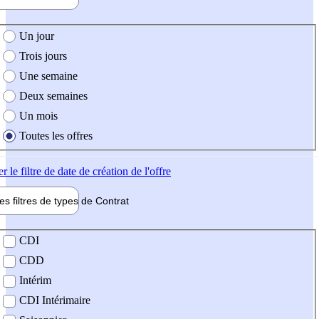
e création de l'offre
Un jour
Trois jours
Une semaine
Deux semaines
Un mois
Toutes les offres
er
le filtre de date de création de l'offre
les filtres de types de
Contrat
de contrat
CDI
CDD
Intérim
CDI Intérimaire