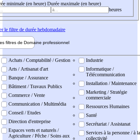
ée minimale (en heure)
Durée maximale (en heure)
heures
er
le filtre de durée hebdomadaire
les filtres de
Domaine pro
fessionnel
ne professionel
Achats / Comptabilité / Gestion
Industrie
Arts / Artisanat d'art
Informatique /
Télécommunication
Banque / Assurance
Installation / Maintenance
Bâtiment / Travaux Publics
Marketing / Stratégie
Commerce / Vente
commerciale
Communication / Multimédia
Ressources Humaines
Conseil / Etudes
Santé
Direction d'entreprise
Secrétariat / Assistanat
Espaces verts et naturels /
Services à la personne / à l
Agriculture / Pêche / Soins aux
collectivité