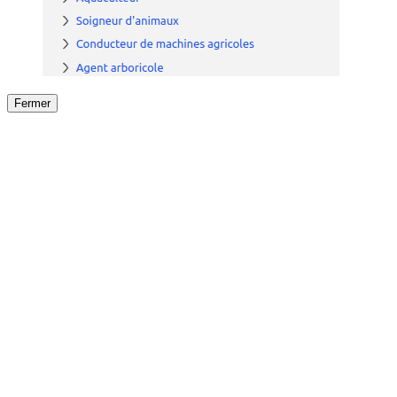
Fermer
Fermer
le détail de l'offre
/
Offre
sur
Offre précéden