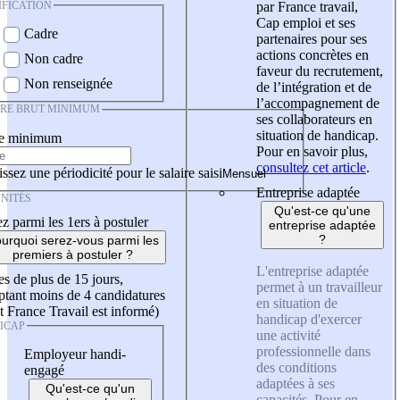
IFICATION
par France travail,
Cap emploi et ses
Cadre
partenaires pour ses
actions concrètes en
Non cadre
faveur du recrutement,
Non renseignée
de l’intégration et de
l’accompagnement de
IRE BRUT MINIMUM
ses collaborateurs en
situation de handicap.
re minimum
Pour en savoir plus,
consultez cet article
.
ssez une périodicité pour le salaire saisi
Entreprise adaptée
NITÉS
Qu'est-ce qu'une
z parmi les 1ers à postuler
entreprise adaptée
?
urquoi serez-vous parmi les
premiers à postuler ?
L'entreprise adaptée
es de plus de 15 jours,
permet à un travailleur
tant moins de 4 candidatures
en situation de
t France Travail est informé)
handicap d'exercer
ICAP
une activité
professionnelle dans
Employeur handi-
des conditions
engagé
adaptées à ses
Qu'est-ce qu'un
capacités. Pour en