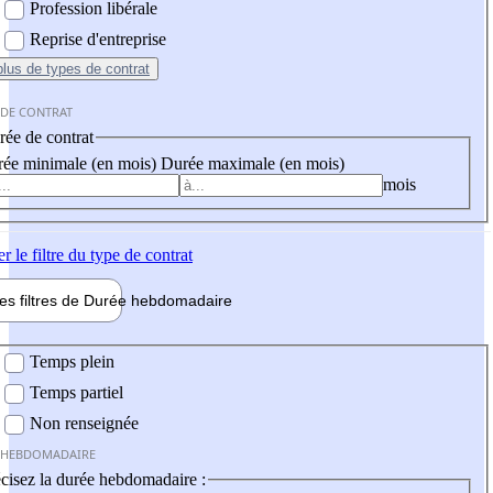
Profession libérale
Reprise d'entreprise
plus
de types de contrat
 DE CONTRAT
ée de contrat
ée minimale (en mois)
Durée maximale (en mois)
mois
er
le filtre du type de contrat
les filtres de
Durée hebdo
madaire
 hebdomadaire
Temps plein
Temps partiel
Non renseignée
 HEBDOMADAIRE
cisez la durée hebdomadaire :