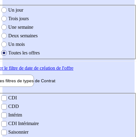
e création de l'offre
Un jour
Trois jours
Une semaine
Deux semaines
Un mois
Toutes les offres
er
le filtre de date de création de l'offre
les filtres de types de
Contrat
de contrat
CDI
CDD
Intérim
CDI Intérimaire
Saisonnier