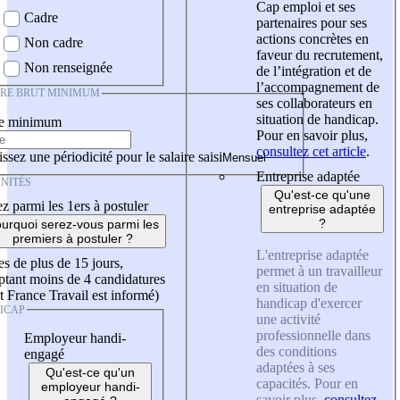
Cap emploi et ses
Cadre
partenaires pour ses
actions concrètes en
Non cadre
faveur du recrutement,
Non renseignée
de l’intégration et de
l’accompagnement de
IRE BRUT MINIMUM
ses collaborateurs en
situation de handicap.
re minimum
Pour en savoir plus,
consultez cet article
.
ssez une périodicité pour le salaire saisi
Entreprise adaptée
NITÉS
Qu'est-ce qu'une
z parmi les 1ers à postuler
entreprise adaptée
?
urquoi serez-vous parmi les
premiers à postuler ?
L'entreprise adaptée
es de plus de 15 jours,
permet à un travailleur
tant moins de 4 candidatures
en situation de
t France Travail est informé)
handicap d'exercer
ICAP
une activité
professionnelle dans
Employeur handi-
des conditions
engagé
adaptées à ses
Qu'est-ce qu'un
capacités. Pour en
employeur handi-
savoir plus,
consultez