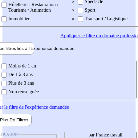
Spectacle
Hôtellerie - Restauration /
Tourisme / Animation
Sport
Immobilier
Transport / Logistique
Appliquer
le filtre du domaine professi
es filtres liés à l'
Expérience
demandée
ience demandée
Moins de 1 an
De 1 à 3 ans
Plus de 3 ans
Non renseignée
er
le filtre de l'expérience demandée
Plus De
Filtres
IFICATION
par France travail,