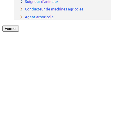
Fermer
Fermer
le détail de l'offre
/
Offre
sur
Offre précéden