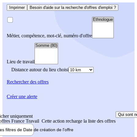
Imprimer
Besoin d'aide sur la recherche d'offres d'emploi ?
Métier, compétence, mot-clé, numéro d'offre
Lieu de travail
Distance autour du lieu choisi
Rechercher
des offres
Créer une alerte
Qui sont n
icher uniquement
 offres France Travail
Cette action recharge la liste des offres
les filtres de
Date de création
de l'offre