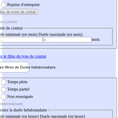
Reprise d'entreprise
plus
de types de contrat
 DE CONTRAT
ée de contrat
ée minimale (en mois)
Durée maximale (en mois)
mois
er
le filtre du type de contrat
les filtres de
Durée hebdo
madaire
 hebdomadaire
Temps plein
Temps partiel
Non renseignée
 HEBDOMADAIRE
cisez la durée hebdomadaire :
ée minimale (en heure)
Durée maximale (en heure)