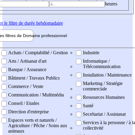
heures
er
le filtre de durée hebdomadaire
les filtres de
Domaine pro
fessionnel
ne professionel
Achats / Comptabilité / Gestion
Industrie
Arts / Artisanat d'art
Informatique /
Télécommunication
Banque / Assurance
Installation / Maintenance
Bâtiment / Travaux Publics
Marketing / Stratégie
Commerce / Vente
commerciale
Communication / Multimédia
Ressources Humaines
Conseil / Etudes
Santé
Direction d'entreprise
Secrétariat / Assistanat
Espaces verts et naturels /
Services à la personne / à l
Agriculture / Pêche / Soins aux
collectivité
animaux