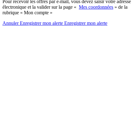
Pour recevoir les offres par e-mail, vous devez saisir votre adresse
électronique et la valider sur la page «
Mes coordonnées
» de la
rubrique « Mon compte »
Annuler
Enregistrer mon alerte
Enregistrer
mon alerte