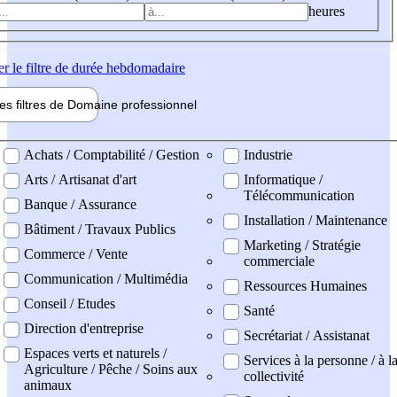
heures
er
le filtre de durée hebdomadaire
les filtres de
Domaine pro
fessionnel
ne professionel
Achats / Comptabilité / Gestion
Industrie
Arts / Artisanat d'art
Informatique /
Télécommunication
Banque / Assurance
Installation / Maintenance
Bâtiment / Travaux Publics
Marketing / Stratégie
Commerce / Vente
commerciale
Communication / Multimédia
Ressources Humaines
Conseil / Etudes
Santé
Direction d'entreprise
Secrétariat / Assistanat
Espaces verts et naturels /
Services à la personne / à l
Agriculture / Pêche / Soins aux
collectivité
animaux