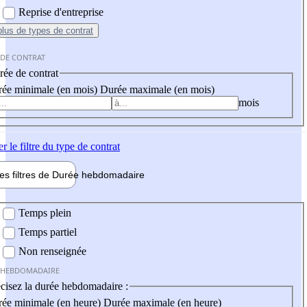
Reprise d'entreprise
plus
de types de contrat
 DE CONTRAT
ée de contrat
ée minimale (en mois)
Durée maximale (en mois)
mois
er
le filtre du type de contrat
les filtres de
Durée hebdo
madaire
 hebdomadaire
Temps plein
Temps partiel
Non renseignée
 HEBDOMADAIRE
cisez la durée hebdomadaire :
ée minimale (en heure)
Durée maximale (en heure)