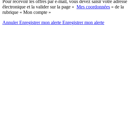
Pour recevoir les offres par e-mail, vous devez saisir votre adresse
électronique et la valider sur la page «
Mes coordonnées
» de la
rubrique « Mon compte »
Annuler
Enregistrer mon alerte
Enregistrer
mon alerte