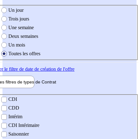
e création de l'offre
Un jour
Trois jours
Une semaine
Deux semaines
Un mois
Toutes les offres
er
le filtre de date de création de l'offre
les filtres de types de
Contrat
de contrat
CDI
CDD
Intérim
CDI Intérimaire
Saisonnier