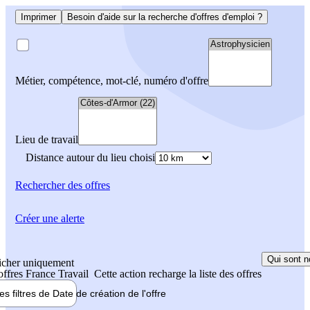
Imprimer
Besoin d'aide sur la recherche d'offres d'emploi ?
Métier, compétence, mot-clé, numéro d'offre
Lieu de travail
Distance autour du lieu choisi
Rechercher
des offres
Créer une alerte
Qui sont n
icher uniquement
 offres France Travail
Cette action recharge la liste des offres
les filtres de
Date de création
de l'offre