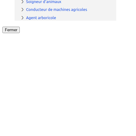
Fermer
Fermer
le détail de l'offre
/
Offre
sur
Offre précéden