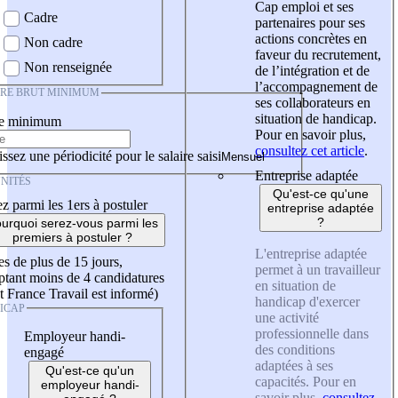
Cap emploi et ses
Cadre
partenaires pour ses
actions concrètes en
Non cadre
faveur du recrutement,
Non renseignée
de l’intégration et de
l’accompagnement de
IRE BRUT MINIMUM
ses collaborateurs en
situation de handicap.
re minimum
Pour en savoir plus,
consultez cet article
.
ssez une périodicité pour le salaire saisi
Entreprise adaptée
NITÉS
Qu'est-ce qu'une
z parmi les 1ers à postuler
entreprise adaptée
?
urquoi serez-vous parmi les
premiers à postuler ?
L'entreprise adaptée
es de plus de 15 jours,
permet à un travailleur
tant moins de 4 candidatures
en situation de
t France Travail est informé)
handicap d'exercer
ICAP
une activité
professionnelle dans
Employeur handi-
des conditions
engagé
adaptées à ses
Qu'est-ce qu'un
capacités. Pour en
employeur handi-
savoir plus,
consultez