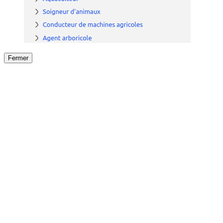
Fermer
Fermer
le détail de l'offre
/
Offre
sur
Offre précéden