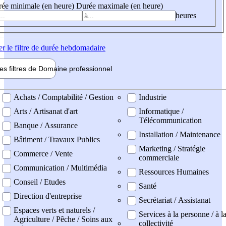
ée minimale (en heure)
Durée maximale (en heure)
heures
er
le filtre de durée hebdomadaire
les filtres de
Domaine pro
fessionnel
ne professionel
Achats / Comptabilité / Gestion
Industrie
Arts / Artisanat d'art
Informatique /
Télécommunication
Banque / Assurance
Installation / Maintenance
Bâtiment / Travaux Publics
Marketing / Stratégie
Commerce / Vente
commerciale
Communication / Multimédia
Ressources Humaines
Conseil / Etudes
Santé
Direction d'entreprise
Secrétariat / Assistanat
Espaces verts et naturels /
Services à la personne / à l
Agriculture / Pêche / Soins aux
collectivité