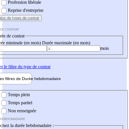
Profession libérale
Reprise d'entreprise
plus
de types de contrat
 DE CONTRAT
ée de contrat
ée minimale (en mois)
Durée maximale (en mois)
mois
er
le filtre du type de contrat
les filtres de
Durée hebdo
madaire
 hebdomadaire
Temps plein
Temps partiel
Non renseignée
 HEBDOMADAIRE
cisez la durée hebdomadaire :