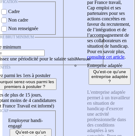
IFICATION
par France travail,
Cap emploi et ses
Cadre
partenaires pour ses
actions concrètes en
Non cadre
faveur du recrutement,
Non renseignée
de l’intégration et de
l’accompagnement de
IRE BRUT MINIMUM
ses collaborateurs en
situation de handicap.
re minimum
Pour en savoir plus,
consultez cet article
.
ssez une périodicité pour le salaire saisi
Entreprise adaptée
NITÉS
Qu'est-ce qu'une
z parmi les 1ers à postuler
entreprise adaptée
?
urquoi serez-vous parmi les
premiers à postuler ?
L'entreprise adaptée
es de plus de 15 jours,
permet à un travailleur
tant moins de 4 candidatures
en situation de
t France Travail est informé)
handicap d'exercer
ICAP
une activité
professionnelle dans
Employeur handi-
des conditions
engagé
adaptées à ses
Qu'est-ce qu'un
capacités. Pour en