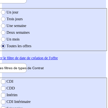
e création de l'offre
Un jour
Trois jours
Une semaine
Deux semaines
Un mois
Toutes les offres
er
le filtre de date de création de l'offre
les filtres de types de
Contrat
de contrat
CDI
CDD
Intérim
CDI Intérimaire