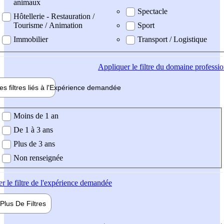
animaux
Spectacle
Hôtellerie - Restauration /
Tourisme / Animation
Sport
Immobilier
Transport / Logistique
Appliquer
le filtre du domaine professi
es filtres liés à l'
Expérience
demandée
ience demandée
Moins de 1 an
De 1 à 3 ans
Plus de 3 ans
Non renseignée
er
le filtre de l'expérience demandée
Plus De
Filtres