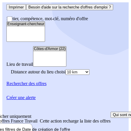
Imprimer
Besoin d'aide sur la recherche d'offres d'emploi ?
Métier, compétence, mot-clé, numéro d'offre
Lieu de travail
Distance autour du lieu choisi
Rechercher
des offres
Créer une alerte
Qui sont n
icher uniquement
 offres France Travail
Cette action recharge la liste des offres
les filtres de
Date de création
de l'offre