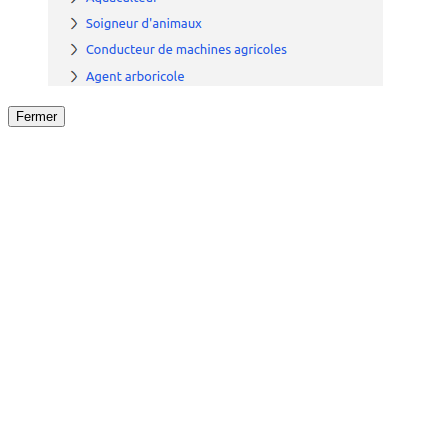
Fermer
Fermer
le détail de l'offre
/
Offre
sur
Offre précéden