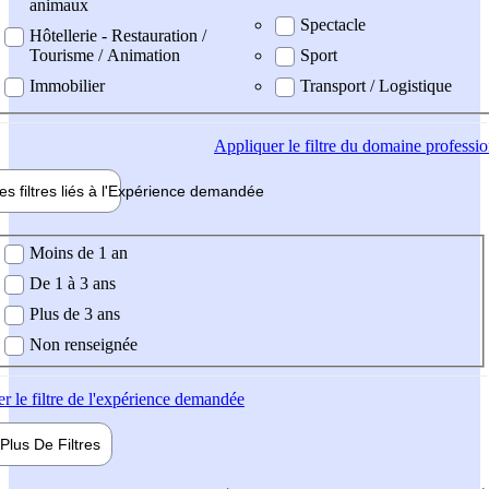
animaux
Spectacle
Hôtellerie - Restauration /
Tourisme / Animation
Sport
Immobilier
Transport / Logistique
Appliquer
le filtre du domaine professi
es filtres liés à l'
Expérience
demandée
ience demandée
Moins de 1 an
De 1 à 3 ans
Plus de 3 ans
Non renseignée
er
le filtre de l'expérience demandée
Plus De
Filtres