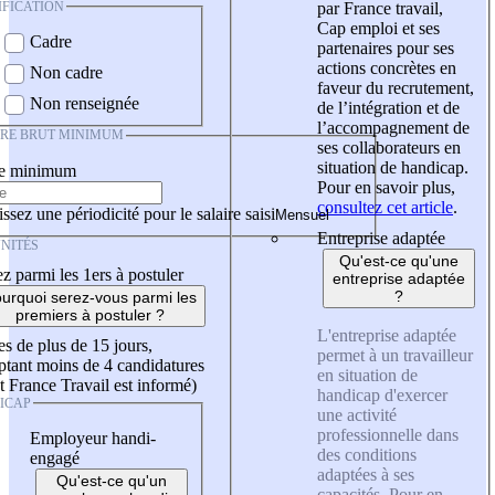
IFICATION
par France travail,
Cap emploi et ses
Cadre
partenaires pour ses
actions concrètes en
Non cadre
faveur du recrutement,
Non renseignée
de l’intégration et de
l’accompagnement de
IRE BRUT MINIMUM
ses collaborateurs en
situation de handicap.
re minimum
Pour en savoir plus,
consultez cet article
.
ssez une périodicité pour le salaire saisi
Entreprise adaptée
NITÉS
Qu'est-ce qu'une
z parmi les 1ers à postuler
entreprise adaptée
?
urquoi serez-vous parmi les
premiers à postuler ?
L'entreprise adaptée
es de plus de 15 jours,
permet à un travailleur
tant moins de 4 candidatures
en situation de
t France Travail est informé)
handicap d'exercer
ICAP
une activité
professionnelle dans
Employeur handi-
des conditions
engagé
adaptées à ses
Qu'est-ce qu'un
capacités. Pour en