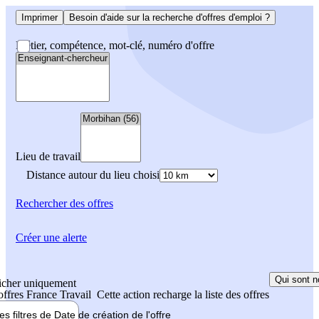
Imprimer
Besoin d'aide sur la recherche d'offres d'emploi ?
Métier, compétence, mot-clé, numéro d'offre
Lieu de travail
Distance autour du lieu choisi
Rechercher
des offres
Créer une alerte
Qui sont n
icher uniquement
 offres France Travail
Cette action recharge la liste des offres
les filtres de
Date de création
de l'offre