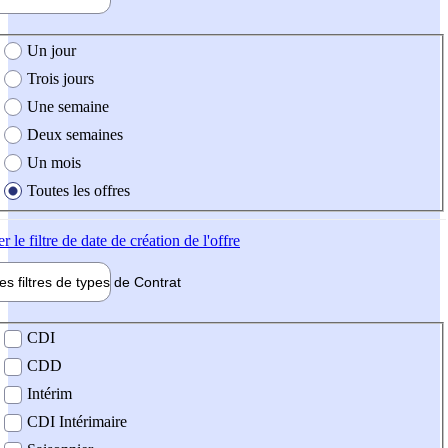
e création de l'offre
Un jour
Trois jours
Une semaine
Deux semaines
Un mois
Toutes les offres
er
le filtre de date de création de l'offre
les filtres de types de
Contrat
de contrat
CDI
CDD
Intérim
CDI Intérimaire