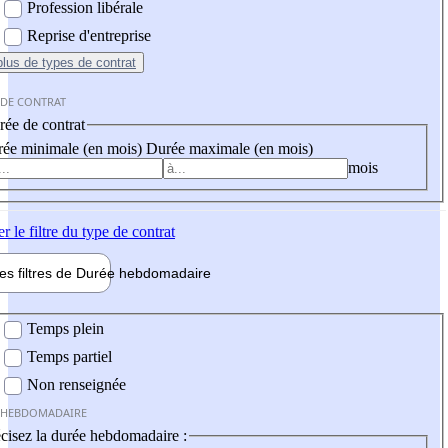
Profession libérale
Reprise d'entreprise
plus
de types de contrat
 DE CONTRAT
ée de contrat
ée minimale (en mois)
Durée maximale (en mois)
mois
er
le filtre du type de contrat
les filtres de
Durée hebdo
madaire
 hebdomadaire
Temps plein
Temps partiel
Non renseignée
 HEBDOMADAIRE
cisez la durée hebdomadaire :