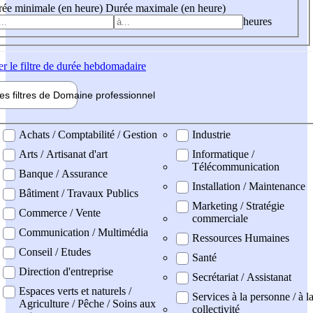
ée minimale (en heure)
Durée maximale (en heure)
heures
er
le filtre de durée hebdomadaire
les filtres de
Domaine pro
fessionnel
ne professionel
Achats / Comptabilité / Gestion
Industrie
Arts / Artisanat d'art
Informatique /
Télécommunication
Banque / Assurance
Installation / Maintenance
Bâtiment / Travaux Publics
Marketing / Stratégie
Commerce / Vente
commerciale
Communication / Multimédia
Ressources Humaines
Conseil / Etudes
Santé
Direction d'entreprise
Secrétariat / Assistanat
Espaces verts et naturels /
Services à la personne / à l
Agriculture / Pêche / Soins aux
collectivité