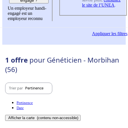
engagé ?
le site de l’UNEA
.
Un employeur handi-
engagé est un
employeur reconnu
Appliquer
les filtres
1 offre
pour Généticien - Morbihan
(56)
Trier par
Pertinence
Pertinence
Date
Afficher la carte
(contenu non-accessible)