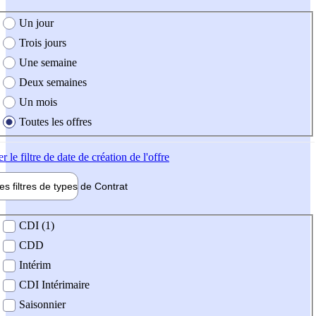
e création de l'offre
Un jour
Trois jours
Une semaine
Deux semaines
Un mois
Toutes les offres
er
le filtre de date de création de l'offre
les filtres de types de
Contrat
de contrat
CDI (1)
CDD
Intérim
CDI Intérimaire
Saisonnier