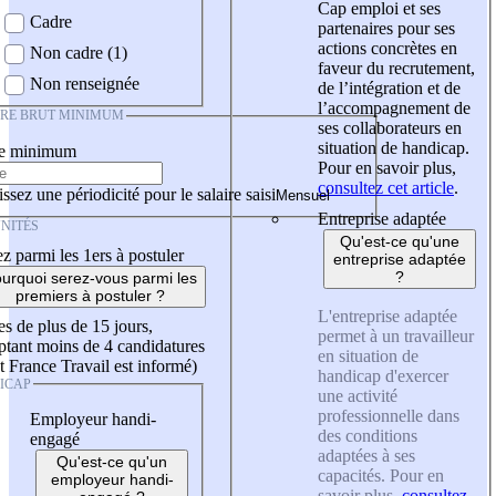
Cap emploi et ses
Cadre
partenaires pour ses
actions concrètes en
Non cadre (1)
faveur du recrutement,
Non renseignée
de l’intégration et de
l’accompagnement de
IRE BRUT MINIMUM
ses collaborateurs en
situation de handicap.
re minimum
Pour en savoir plus,
consultez cet article
.
ssez une périodicité pour le salaire saisi
Entreprise adaptée
NITÉS
Qu'est-ce qu'une
z parmi les 1ers à postuler
entreprise adaptée
?
urquoi serez-vous parmi les
premiers à postuler ?
L'entreprise adaptée
es de plus de 15 jours,
permet à un travailleur
tant moins de 4 candidatures
en situation de
t France Travail est informé)
handicap d'exercer
ICAP
une activité
professionnelle dans
Employeur handi-
des conditions
engagé
adaptées à ses
Qu'est-ce qu'un
capacités. Pour en
employeur handi-
savoir plus,
consultez