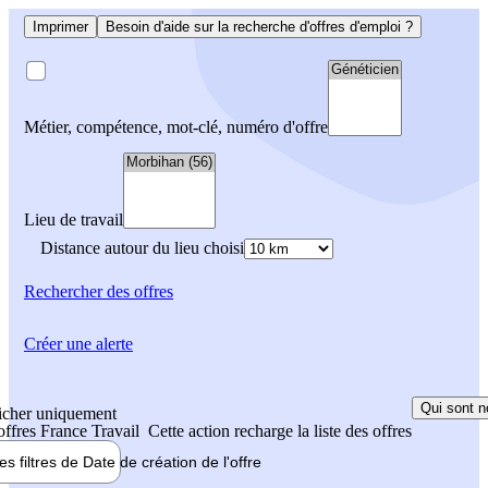
Imprimer
Besoin d'aide sur la recherche d'offres d'emploi ?
Métier, compétence, mot-clé, numéro d'offre
Lieu de travail
Distance autour du lieu choisi
Rechercher
des offres
Créer une alerte
Qui sont n
icher uniquement
 offres France Travail
Cette action recharge la liste des offres
les filtres de
Date de création
de l'offre