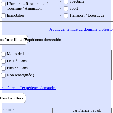
Spectacle
Hôtellerie - Restauration /
Tourisme / Animation
Sport
Immobilier
Transport / Logistique
Appliquer
le filtre du domaine professi
es filtres liés à l'
Expérience
demandée
ience demandée
Moins de 1 an
De 1 à 3 ans
Plus de 3 ans
Non renseignée (1)
er
le filtre de l'expérience demandée
Plus De
Filtres
IFICATION
par France travail,