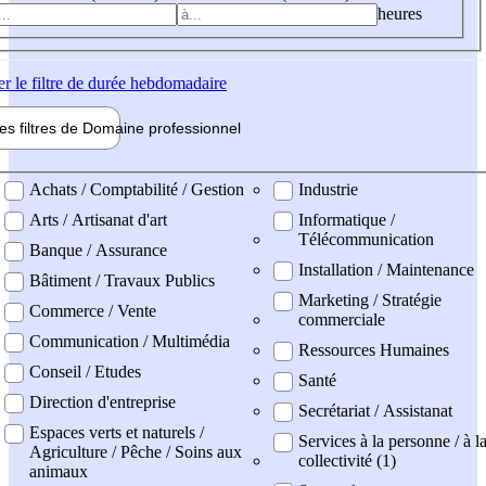
heures
er
le filtre de durée hebdomadaire
les filtres de
Domaine pro
fessionnel
ne professionel
Achats / Comptabilité / Gestion
Industrie
Arts / Artisanat d'art
Informatique /
Télécommunication
Banque / Assurance
Installation / Maintenance
Bâtiment / Travaux Publics
Marketing / Stratégie
Commerce / Vente
commerciale
Communication / Multimédia
Ressources Humaines
Conseil / Etudes
Santé
Direction d'entreprise
Secrétariat / Assistanat
Espaces verts et naturels /
Services à la personne / à l
Agriculture / Pêche / Soins aux
collectivité (1)
animaux