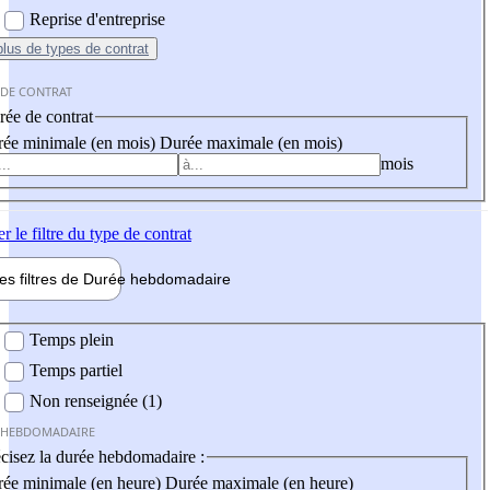
Reprise d'entreprise
plus
de types de contrat
 DE CONTRAT
ée de contrat
ée minimale (en mois)
Durée maximale (en mois)
mois
er
le filtre du type de contrat
les filtres de
Durée hebdo
madaire
 hebdomadaire
Temps plein
Temps partiel
Non renseignée (1)
 HEBDOMADAIRE
cisez la durée hebdomadaire :
ée minimale (en heure)
Durée maximale (en heure)