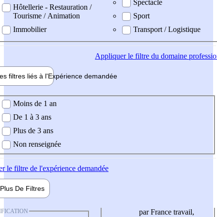
Spectacle
Hôtellerie - Restauration /
Tourisme / Animation
Sport
Immobilier
Transport / Logistique
Appliquer
le filtre du domaine professi
es filtres liés à l'
Expérience
demandée
ience demandée
Moins de 1 an
De 1 à 3 ans
Plus de 3 ans
Non renseignée
er
le filtre de l'expérience demandée
Plus De
Filtres
IFICATION
par France travail,