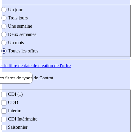
e création de l'offre
Un jour
Trois jours
Une semaine
Deux semaines
Un mois
Toutes les offres
er
le filtre de date de création de l'offre
les filtres de types de
Contrat
de contrat
CDI (1)
CDD
Intérim
CDI Intérimaire
Saisonnier