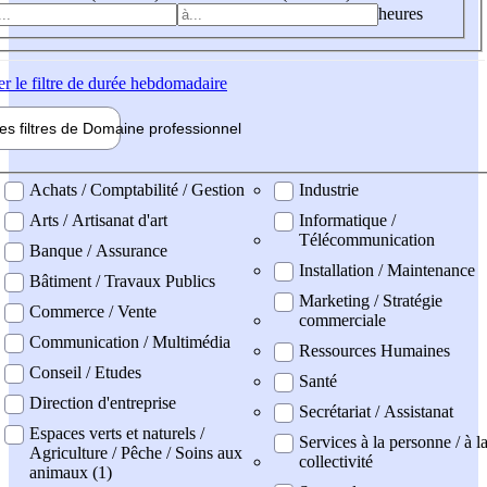
heures
er
le filtre de durée hebdomadaire
les filtres de
Domaine pro
fessionnel
ne professionel
Achats / Comptabilité / Gestion
Industrie
Arts / Artisanat d'art
Informatique /
Télécommunication
Banque / Assurance
Installation / Maintenance
Bâtiment / Travaux Publics
Marketing / Stratégie
Commerce / Vente
commerciale
Communication / Multimédia
Ressources Humaines
Conseil / Etudes
Santé
Direction d'entreprise
Secrétariat / Assistanat
Espaces verts et naturels /
Services à la personne / à l
Agriculture / Pêche / Soins aux
collectivité
animaux (1)