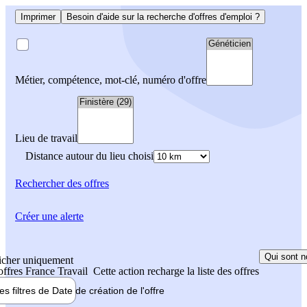
Imprimer
Besoin d'aide sur la recherche d'offres d'emploi ?
Métier, compétence, mot-clé, numéro d'offre
Lieu de travail
Distance autour du lieu choisi
Rechercher
des offres
Créer une alerte
Qui sont n
icher uniquement
 offres France Travail
Cette action recharge la liste des offres
les filtres de
Date de création
de l'offre