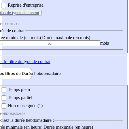
Reprise d'entreprise
plus
de types de contrat
 DE CONTRAT
ée de contrat
ée minimale (en mois)
Durée maximale (en mois)
mois
er
le filtre du type de contrat
les filtres de
Durée hebdo
madaire
 hebdomadaire
Temps plein
Temps partiel
Non renseignée (1)
 HEBDOMADAIRE
cisez la durée hebdomadaire :
ée minimale (en heure)
Durée maximale (en heure)