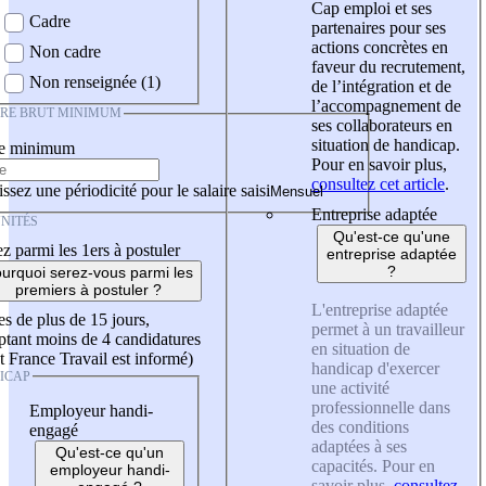
Cap emploi et ses
Cadre
partenaires pour ses
actions concrètes en
Non cadre
faveur du recrutement,
Non renseignée (1)
de l’intégration et de
l’accompagnement de
IRE BRUT MINIMUM
ses collaborateurs en
situation de handicap.
re minimum
Pour en savoir plus,
consultez cet article
.
ssez une périodicité pour le salaire saisi
Entreprise adaptée
NITÉS
Qu'est-ce qu'une
z parmi les 1ers à postuler
entreprise adaptée
?
urquoi serez-vous parmi les
premiers à postuler ?
L'entreprise adaptée
es de plus de 15 jours,
permet à un travailleur
tant moins de 4 candidatures
en situation de
t France Travail est informé)
handicap d'exercer
ICAP
une activité
professionnelle dans
Employeur handi-
des conditions
engagé
adaptées à ses
Qu'est-ce qu'un
capacités. Pour en
employeur handi-
savoir plus,
consultez