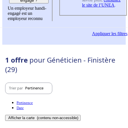
engagé ?
le site de l’UNEA
.
Un employeur handi-
engagé est un
employeur reconnu
Appliquer
les filtres
1 offre
pour Généticien - Finistère
(29)
Trier par
Pertinence
Pertinence
Date
Afficher la carte
(contenu non-accessible)