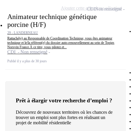
Ajouter cette offre à ma sélection
CDI
Non renseigné
Animateur technique génétique
porcine (H/F)
29 - LANDERNEAU
Rattaché(e) au Responsable de Coordination Technique, vous êtes animateur
technique et le/la référent(e) du dossier auto-renouvellement au sein de Topigs
Norsvin France.À ce titre, vous pilotez et...
CDI - Non renseigné
Publié il y a plus de 30 jours
Prêt à élargir votre recherche d’emploi ?
Découvrez de nouveaux territoires où les chances de
trouver un emploi sont plus fortes en réalisant un
projet de mobilité résidentielle