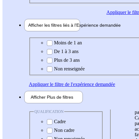
Appliquer
le fil
Afficher les filtres liés à l'
Expérience
demandée
Expérience demandée
Moins de 1 an
De 1 à 3 ans
Plus de 3 ans
Non renseignée
Appliquer
le filtre de l'expérience demandée
Afficher
Plus de
filtres
QUALIFICATION
pa
Ca
Cadre
pa
ac
Non cadre
fa
Non renseignée