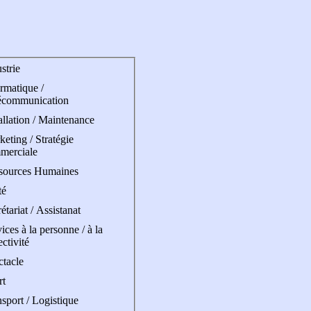
strie
rmatique /
écommunication
allation / Maintenance
eting / Stratégie
merciale
sources Humaines
té
étariat / Assistanat
ices à la personne / à la
ectivité
ctacle
rt
sport / Logistique