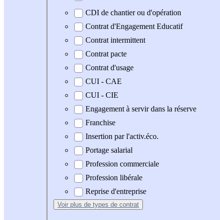
CDI de chantier ou d'opération
Contrat d'Engagement Educatif
Contrat intermittent
Contrat pacte
Contrat d'usage
CUI - CAE
CUI - CIE
Engagement à servir dans la réserve
Franchise
Insertion par l'activ.éco.
Portage salarial
Profession commerciale
Profession libérale
Reprise d'entreprise
Voir plus
de types de contrat