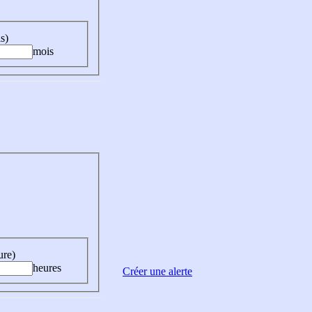
s)
mois
ure)
heures
Créer une alerte