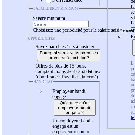
de
l
SALAIRE BRUT MINIMUM
se
si
Salaire minimum
Po
co
Choisissez une périodicité pour le salaire saisi
En
OPPORTUNITÉS
Soyez parmi les 1ers à postuler
Pourquoi serez-vous parmi les
premiers à postuler ?
L'
Offres de plus de 15 jours,
pe
comptant moins de 4 candidatures
en
(dont France Travail est informé)
ha
HANDICAP
un
pr
Employeur handi-
de
engagé
ad
Qu'est-ce qu'un
ca
employeur handi-
sa
engagé ?
le
Un employeur handi-
engagé est un
employeur reconnu