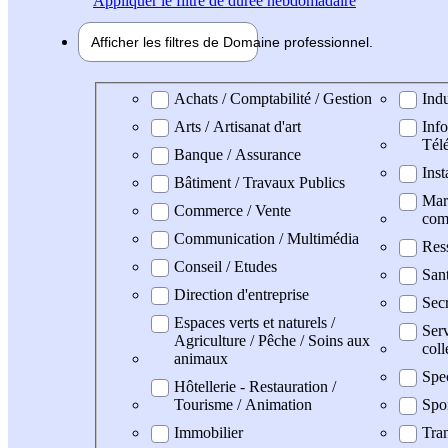
Appliquer
le filtre de durée hebdomadaire
Afficher les filtres de
Domaine pro
fessionnel
Domaine professionel
Achats / Comptabilité / Gestion
Indu
Arts / Artisanat d'art
Info
Tél
Banque / Assurance
Inst
Bâtiment / Travaux Publics
Mark
Commerce / Vente
com
Communication / Multimédia
Res
Conseil / Etudes
San
Direction d'entreprise
Secr
Espaces verts et naturels /
Serv
Agriculture / Pêche / Soins aux
coll
animaux
Spe
Hôtellerie - Restauration /
Tourisme / Animation
Spo
Immobilier
Tran