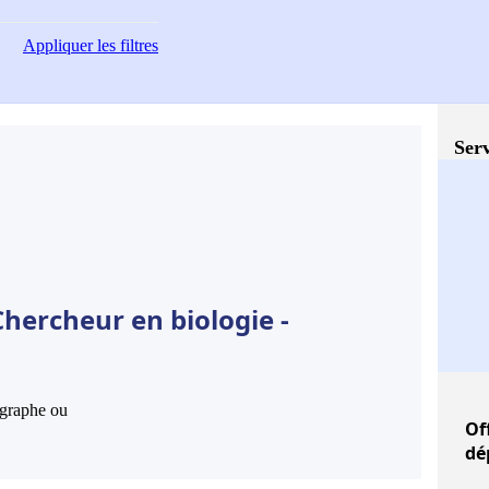
Appliquer
les filtres
Serv
hercheur en biologie -
hographe ou
Of
dé