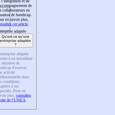
 l’intégration et de
’accompagnement de
s collaborateurs en
tuation de handicap.
ur en savoir plus,
nsultez cet article
.
treprise adaptée
Qu'est-ce qu'une
entreprise adaptée
?
entreprise adaptée
rmet à un travailleur
 situation de
ndicap d'exercer
e activité
ofessionnelle dans
s conditions
aptées à ses
pacités. Pour en
voir plus,
consultez
 site de l’UNEA
.