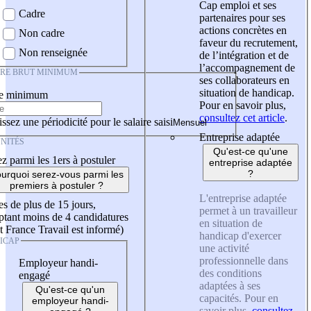
Cap emploi et ses
Cadre
partenaires pour ses
actions concrètes en
Non cadre
faveur du recrutement,
Non renseignée
de l’intégration et de
l’accompagnement de
IRE BRUT MINIMUM
ses collaborateurs en
situation de handicap.
re minimum
Pour en savoir plus,
consultez cet article
.
ssez une périodicité pour le salaire saisi
Entreprise adaptée
NITÉS
Qu'est-ce qu'une
z parmi les 1ers à postuler
entreprise adaptée
?
urquoi serez-vous parmi les
premiers à postuler ?
L'entreprise adaptée
es de plus de 15 jours,
permet à un travailleur
tant moins de 4 candidatures
en situation de
t France Travail est informé)
handicap d'exercer
ICAP
une activité
professionnelle dans
Employeur handi-
des conditions
engagé
adaptées à ses
Qu'est-ce qu'un
capacités. Pour en
employeur handi-
savoir plus,
consultez