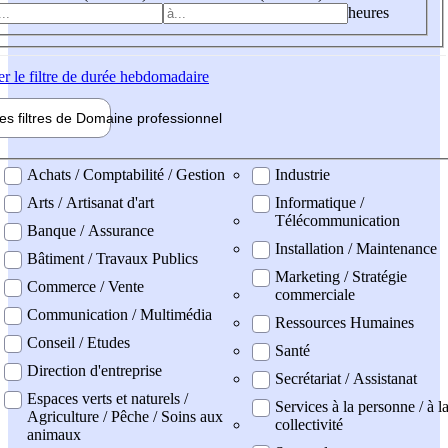
heures
er
le filtre de durée hebdomadaire
les filtres de
Domaine pro
fessionnel
ne professionel
Achats / Comptabilité / Gestion
Industrie
Arts / Artisanat d'art
Informatique /
Télécommunication
Banque / Assurance
Installation / Maintenance
Bâtiment / Travaux Publics
Marketing / Stratégie
Commerce / Vente
commerciale
Communication / Multimédia
Ressources Humaines
Conseil / Etudes
Santé
Direction d'entreprise
Secrétariat / Assistanat
Espaces verts et naturels /
Services à la personne / à l
Agriculture / Pêche / Soins aux
collectivité
animaux