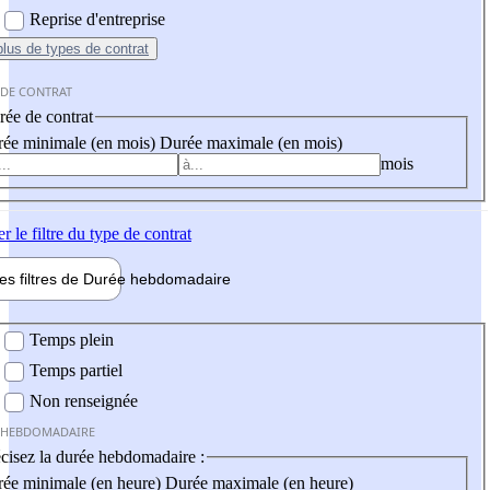
Reprise d'entreprise
plus
de types de contrat
 DE CONTRAT
ée de contrat
ée minimale (en mois)
Durée maximale (en mois)
mois
er
le filtre du type de contrat
les filtres de
Durée hebdo
madaire
 hebdomadaire
Temps plein
Temps partiel
Non renseignée
 HEBDOMADAIRE
cisez la durée hebdomadaire :
ée minimale (en heure)
Durée maximale (en heure)