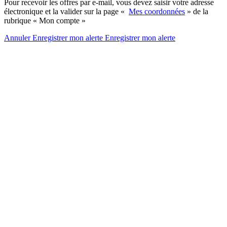
Pour recevoir les offres par e-mail, vous devez saisir votre adresse
électronique et la valider sur la page «
Mes coordonnées
» de la
rubrique « Mon compte »
Annuler
Enregistrer mon alerte
Enregistrer
mon alerte