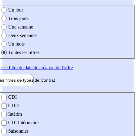
e création de l'offre
Un jour
Trois jours
Une semaine
Deux semaines
Un mois
Toutes les offres
er
le filtre de date de création de l'offre
les filtres de types de
Contrat
de contrat
CDI
CDD
Intérim
CDI Intérimaire
Saisonnier