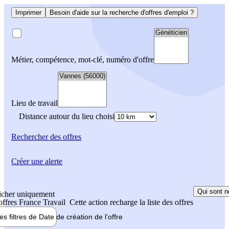
Imprimer
Besoin d'aide sur la recherche d'offres d'emploi ?
Métier, compétence, mot-clé, numéro d'offre
Lieu de travail
Distance autour du lieu choisi
Rechercher
des offres
Créer une alerte
Qui sont n
icher uniquement
 offres France Travail
Cette action recharge la liste des offres
les filtres de
Date de création
de l'offre