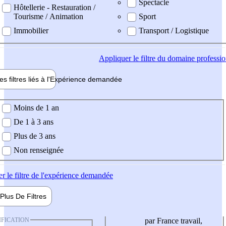
Spectacle
Hôtellerie - Restauration /
Tourisme / Animation
Sport
Immobilier
Transport / Logistique
Appliquer
le filtre du domaine professi
es filtres liés à l'
Expérience
demandée
ience demandée
Moins de 1 an
De 1 à 3 ans
Plus de 3 ans
Non renseignée
er
le filtre de l'expérience demandée
Plus De
Filtres
IFICATION
par France travail,