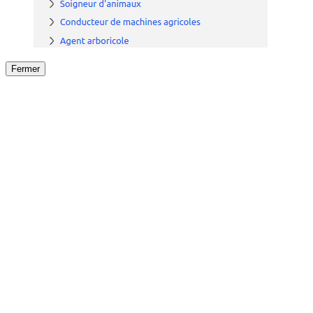
Fermer
Fermer
le détail de l'offre
/
Offre
sur
Offre précéden