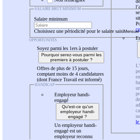
de
l
SALAIRE BRUT MINIMUM
se
si
Salaire minimum
Po
co
Choisissez une périodicité pour le salaire saisi
En
OPPORTUNITÉS
Soyez parmi les 1ers à postuler
Pourquoi serez-vous parmi les
premiers à postuler ?
L'
Offres de plus de 15 jours,
pe
comptant moins de 4 candidatures
en
(dont France Travail est informé)
ha
HANDICAP
un
pr
Employeur handi-
de
engagé
ad
Qu'est-ce qu'un
ca
employeur handi-
sa
engagé ?
le
Un employeur handi-
engagé est un
employeur reconnu