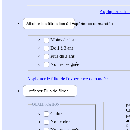
Appliquer
le fil
Afficher les filtres liés à l'
Expérience
demandée
Expérience demandée
Moins de 1 an
De 1 à 3 ans
Plus de 3 ans
Non renseignée
Appliquer
le filtre de l'expérience demandée
Afficher
Plus de
filtres
QUALIFICATION
pa
Ca
Cadre
pa
ac
Non cadre
fa
Non renseignée