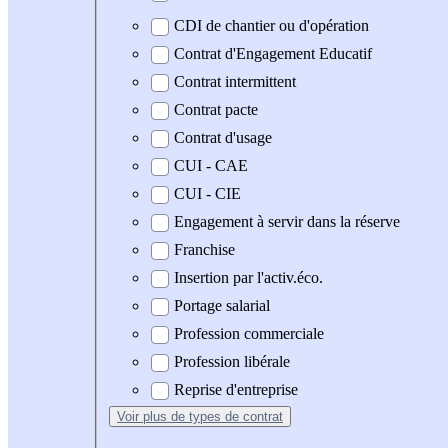
CDI de chantier ou d'opération
Contrat d'Engagement Educatif
Contrat intermittent
Contrat pacte
Contrat d'usage
CUI - CAE
CUI - CIE
Engagement à servir dans la réserve
Franchise
Insertion par l'activ.éco.
Portage salarial
Profession commerciale
Profession libérale
Reprise d'entreprise
Voir plus
de types de contrat