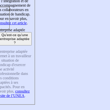
 l’intégration et de
’accompagnement de
s collaborateurs en
tuation de handicap.
ur en savoir plus,
nsultez cet article
.
treprise adaptée
Qu'est-ce qu'une
entreprise adaptée
?
entreprise adaptée
rmet à un travailleur
 situation de
ndicap d'exercer
e activité
ofessionnelle dans
s conditions
aptées à ses
pacités. Pour en
voir plus,
consultez
 site de l’UNEA
.