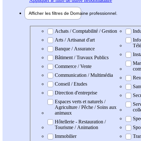
Appliquer
le filtre de durée hebdomadaire
Afficher les filtres de
Domaine pro
fessionnel
Domaine professionel
Achats / Comptabilité / Gestion
Indu
Arts / Artisanat d'art
Info
Tél
Banque / Assurance
Inst
Bâtiment / Travaux Publics
Mark
Commerce / Vente
com
Communication / Multimédia
Res
Conseil / Etudes
San
Direction d'entreprise
Secr
Espaces verts et naturels /
Serv
Agriculture / Pêche / Soins aux
coll
animaux
Spe
Hôtellerie - Restauration /
Tourisme / Animation
Spo
Immobilier
Tran