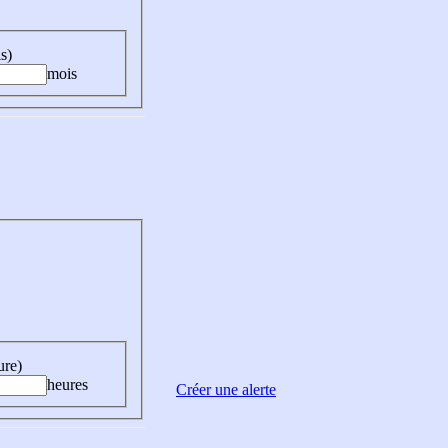
s)
mois
ure)
heures
Créer une alerte