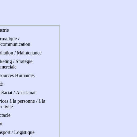
strie
rmatique /
écommunication
allation / Maintenance
eting / Stratégie
merciale
sources Humaines
té
étariat / Assistanat
ices à la personne / à la
ectivité
ctacle
rt
sport / Logistique