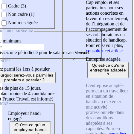
Cap emploi et ses
Cadre (3)
partenaires pour ses
actions concrètes en
Non cadre (1)
faveur du recrutement,
Non renseignée
de l’intégration et de
l’accompagnement de
IRE BRUT MINIMUM
ses collaborateurs en
situation de handicap.
re minimum
Pour en savoir plus,
consultez cet article
.
ssez une périodicité pour le salaire saisi
Entreprise adaptée
NITÉS
Qu'est-ce qu'une
z parmi les 1ers à postuler
entreprise adaptée
?
urquoi serez-vous parmi les
premiers à postuler ?
L'entreprise adaptée
es de plus de 15 jours,
permet à un travailleur
tant moins de 4 candidatures
en situation de
t France Travail est informé)
handicap d'exercer
ICAP
une activité
professionnelle dans
Employeur handi-
des conditions
engagé
adaptées à ses
Qu'est-ce qu'un
capacités. Pour en
employeur handi-
savoir plus,
consultez