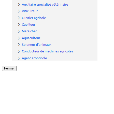
Fermer
Fermer
le détail de l'offre
/
Offre
sur
Offre précéden