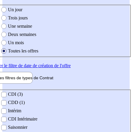
e création de l'offre
Un jour
Trois jours
Une semaine
Deux semaines
Un mois
Toutes les offres
er
le filtre de date de création de l'offre
les filtres de types de
Contrat
de contrat
CDI (3)
CDD (1)
Intérim
CDI Intérimaire
Saisonnier