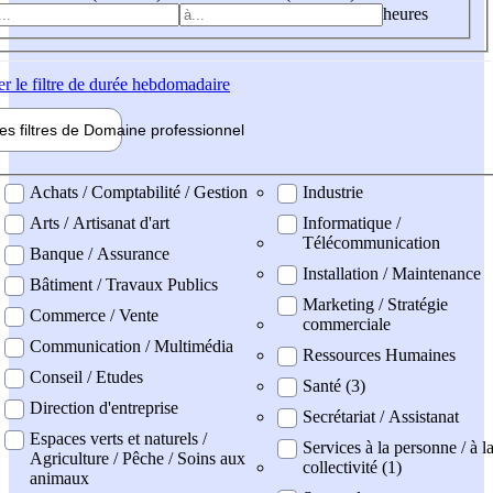
heures
er
le filtre de durée hebdomadaire
les filtres de
Domaine pro
fessionnel
ne professionel
Achats / Comptabilité / Gestion
Industrie
Arts / Artisanat d'art
Informatique /
Télécommunication
Banque / Assurance
Installation / Maintenance
Bâtiment / Travaux Publics
Marketing / Stratégie
Commerce / Vente
commerciale
Communication / Multimédia
Ressources Humaines
Conseil / Etudes
Santé (3)
Direction d'entreprise
Secrétariat / Assistanat
Espaces verts et naturels /
Services à la personne / à l
Agriculture / Pêche / Soins aux
collectivité (1)
animaux