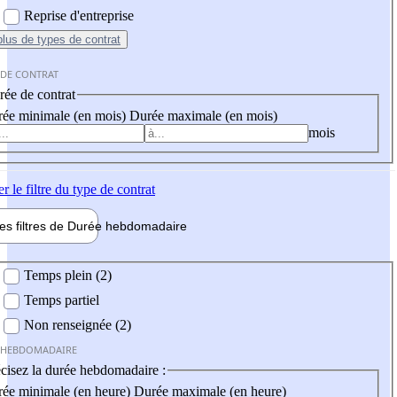
Reprise d'entreprise
plus
de types de contrat
 DE CONTRAT
ée de contrat
ée minimale (en mois)
Durée maximale (en mois)
mois
er
le filtre du type de contrat
les filtres de
Durée hebdo
madaire
 hebdomadaire
Temps plein (2)
Temps partiel
Non renseignée (2)
 HEBDOMADAIRE
cisez la durée hebdomadaire :
ée minimale (en heure)
Durée maximale (en heure)