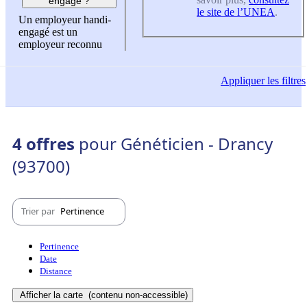
engagé ?
le site de l’UNEA
.
Un employeur handi-
engagé est un
employeur reconnu
Appliquer
les filtres
4 offres
pour Généticien - Drancy
(93700)
Trier par
Pertinence
Pertinence
Date
Distance
Afficher la carte
(contenu non-accessible)