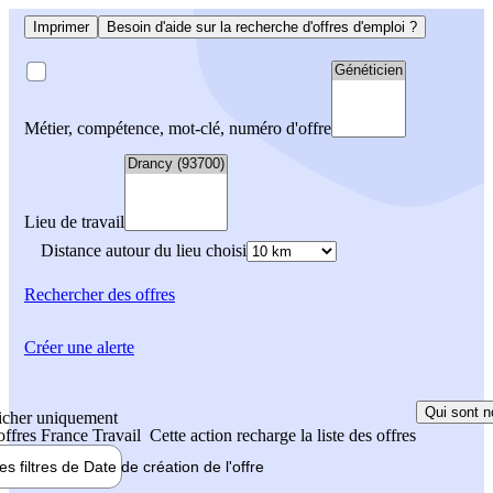
Imprimer
Besoin d'aide sur la recherche d'offres d'emploi ?
Métier, compétence, mot-clé, numéro d'offre
Lieu de travail
Distance autour du lieu choisi
Rechercher
des offres
Créer une alerte
Qui sont n
icher uniquement
 offres France Travail
Cette action recharge la liste des offres
les filtres de
Date de création
de l'offre