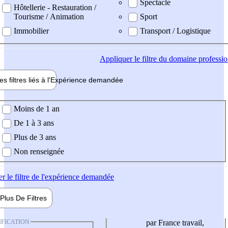
Spectacle
Hôtellerie - Restauration /
Tourisme / Animation
Sport
Immobilier
Transport / Logistique
Appliquer
le filtre du domaine professi
es filtres liés à l'
Expérience
demandée
ience demandée
Moins de 1 an
De 1 à 3 ans
Plus de 3 ans
Non renseignée
er
le filtre de l'expérience demandée
Plus De
Filtres
IFICATION
par France travail,