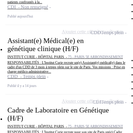
patients confrontés à la...
CDI - Non renseigné
Publié aujourd'hui
Ajouter cette offre à ma sélection
CDD
Temps plein
Assistant(e) Médical(e) en
génétique clinique (H/F)
INSTITUT CURIE - HÔPITAL PARIS -
75 - PARIS 5E ARRONDISSEMENT
RESPONSABILITÉS : L'Institut Curie recrute un(e) Assistant(e) médical(e) dans le
cadre d'un CDD de 3 mois à temps plein sur le site de Paris. Vos missions : Prise en
charge médico-administrative...
CDD - Temps plein
Publié il y a 14 jours
Ajouter cette offre à ma sélection
CDI
Temps plein
Cadre de Laboratoire en Génétique
(H/F)
INSTITUT CURIE - HÔPITAL PARIS -
75 - PARIS 5E ARRONDISSEMENT
RESPONSABILITÉS : L'Institut Curie recrute pour son site de Paris un(e) Cadre