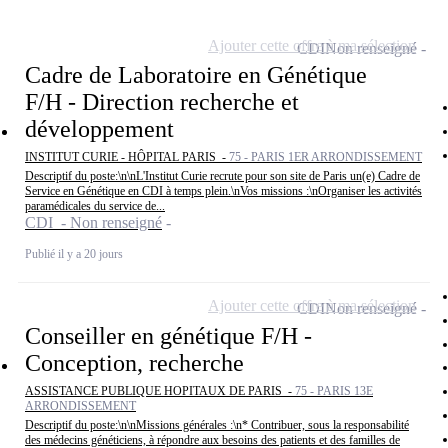
Ajouter cette offre à ma sélection
CDI
Non renseigné
Cadre de Laboratoire en Génétique
F/H - Direction recherche et
développement
INSTITUT CURIE - HÔPITAL PARIS -
75 - PARIS 1ER ARRONDISSEMENT
Descriptif du poste:\n\nL'Institut Curie recrute pour son site de Paris un(e) Cadre de
Service en Génétique en CDI à temps plein.\nVos missions :\nOrganiser les activités
paramédicales du service de...
CDI - Non renseigné
Publié il y a 20 jours
Ajouter cette offre à ma sélection
CDI
Non renseigné
Conseiller en génétique F/H -
Conception, recherche
ASSISTANCE PUBLIQUE HOPITAUX DE PARIS -
75 - PARIS 13E
ARRONDISSEMENT
Descriptif du poste:\n\nMissions générales :\n* Contribuer, sous la responsabilité
des médecins généticiens, à répondre aux besoins des patients et des familles de