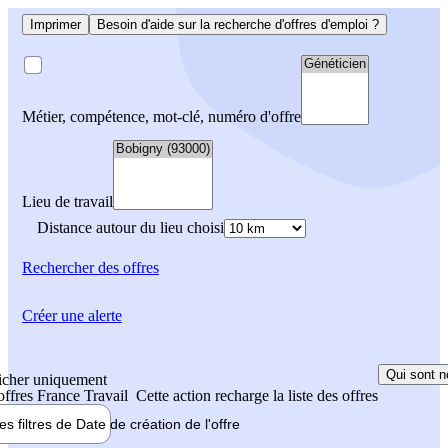
Imprimer
Besoin d'aide sur la recherche d'offres d'emploi ?
Métier, compétence, mot-clé, numéro d'offre
Lieu de travail
Distance autour du lieu choisi
Rechercher
des offres
Créer une alerte
Qui sont n
icher uniquement
 offres France Travail
Cette action recharge la liste des offres
les filtres de
Date de création
de l'offre