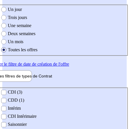
e création de l'offre
Un jour
Trois jours
Une semaine
Deux semaines
Un mois
Toutes les offres
er
le filtre de date de création de l'offre
les filtres de types de
Contrat
de contrat
CDI (3)
CDD (1)
Intérim
CDI Intérimaire
Saisonnier