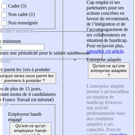
Cap emploi et ses
Cadre (3)
partenaires pour ses
actions concrètes en
Non cadre (1)
faveur du recrutement,
Non renseignée
de l’intégration et de
l’accompagnement de
IRE BRUT MINIMUM
ses collaborateurs en
situation de handicap.
re minimum
Pour en savoir plus,
consultez cet article
.
ssez une périodicité pour le salaire saisi
Entreprise adaptée
NITÉS
Qu'est-ce qu'une
z parmi les 1ers à postuler
entreprise adaptée
?
urquoi serez-vous parmi les
premiers à postuler ?
L'entreprise adaptée
es de plus de 15 jours,
permet à un travailleur
tant moins de 4 candidatures
en situation de
t France Travail est informé)
handicap d'exercer
ICAP
une activité
professionnelle dans
Employeur handi-
des conditions
engagé
adaptées à ses
Qu'est-ce qu'un
capacités. Pour en
employeur handi-
savoir plus,
consultez