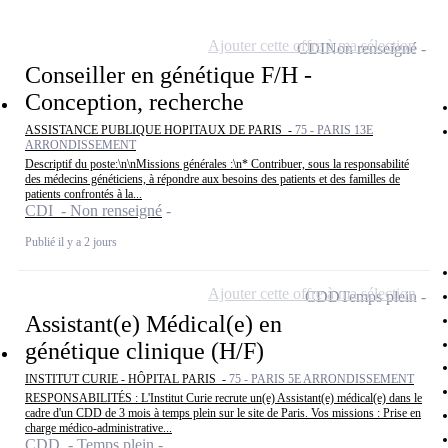
Ajouter cette offre à ma sélection
CDI
Non renseigné
Conseiller en génétique F/H -
Conception, recherche
ASSISTANCE PUBLIQUE HOPITAUX DE PARIS -
75 - PARIS 13E
ARRONDISSEMENT
Descriptif du poste:\n\nMissions générales :\n* Contribuer, sous la responsabilité
des médecins généticiens, à répondre aux besoins des patients et des familles de
patients confrontés à la...
CDI - Non renseigné
Publié il y a 2 jours
Ajouter cette offre à ma sélection
CDD
Temps plein
Assistant(e) Médical(e) en
génétique clinique (H/F)
INSTITUT CURIE - HÔPITAL PARIS -
75 - PARIS 5E ARRONDISSEMENT
RESPONSABILITÉS : L'Institut Curie recrute un(e) Assistant(e) médical(e) dans le
cadre d'un CDD de 3 mois à temps plein sur le site de Paris. Vos missions : Prise en
charge médico-administrative...
CDD - Temps plein