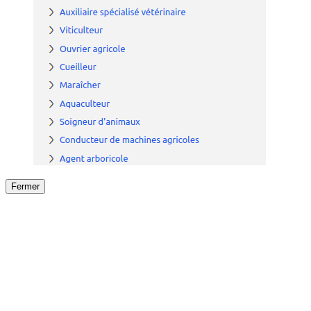
Fermer
Fermer
le détail de l'offre
/
Offre
sur
Offre précéden