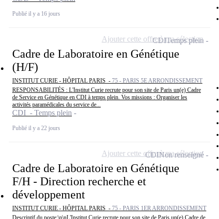
Publié il y a 16 jours
Ajouter cette offre à ma sélection
CDI
Temps plein
Cadre de Laboratoire en Génétique
(H/F)
INSTITUT CURIE - HÔPITAL PARIS -
75 - PARIS 5E ARRONDISSEMENT
RESPONSABILITÉS : L'Institut Curie recrute pour son site de Paris un(e) Cadre
de Service en Génétique en CDI à temps plein. Vos missions : Organiser les
activités paramédicales du service de...
CDI - Temps plein
Publié il y a 22 jours
Ajouter cette offre à ma sélection
CDI
Non renseigné
Cadre de Laboratoire en Génétique
F/H - Direction recherche et
développement
INSTITUT CURIE - HÔPITAL PARIS -
75 - PARIS 1ER ARRONDISSEMENT
Descriptif du poste:\n\nL'Institut Curie recrute pour son site de Paris un(e) Cadre de