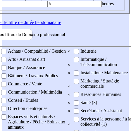
heures
er
le filtre de durée hebdomadaire
les filtres de
Domaine pro
fessionnel
ne professionel
Achats / Comptabilité / Gestion
Industrie
Arts / Artisanat d'art
Informatique /
Télécommunication
Banque / Assurance
Installation / Maintenance
Bâtiment / Travaux Publics
Marketing / Stratégie
Commerce / Vente
commerciale
Communication / Multimédia
Ressources Humaines
Conseil / Etudes
Santé (3)
Direction d'entreprise
Secrétariat / Assistanat
Espaces verts et naturels /
Services à la personne / à l
Agriculture / Pêche / Soins aux
collectivité (1)
animaux