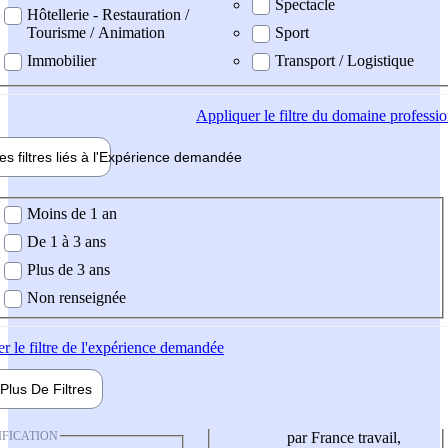
Spectacle
Hôtellerie - Restauration /
Tourisme / Animation
Sport
Immobilier
Transport / Logistique
Appliquer
le filtre du domaine professi
es filtres liés à l'
Expérience
demandée
ience demandée
Moins de 1 an
De 1 à 3 ans
Plus de 3 ans
Non renseignée
er
le filtre de l'expérience demandée
Plus De
Filtres
IFICATION
par France travail,