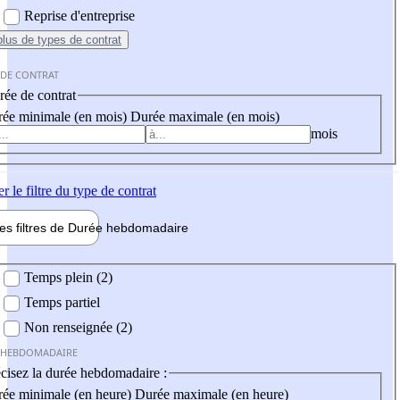
Reprise d'entreprise
plus
de types de contrat
 DE CONTRAT
ée de contrat
ée minimale (en mois)
Durée maximale (en mois)
mois
er
le filtre du type de contrat
les filtres de
Durée hebdo
madaire
 hebdomadaire
Temps plein (2)
Temps partiel
Non renseignée (2)
 HEBDOMADAIRE
cisez la durée hebdomadaire :
ée minimale (en heure)
Durée maximale (en heure)