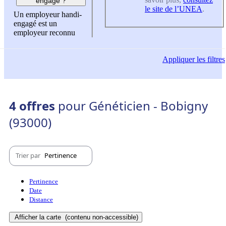
engagé ?
le site de l’UNEA
.
Un employeur handi-
engagé est un
employeur reconnu
Appliquer
les filtres
4 offres
pour Généticien - Bobigny
(93000)
Trier par
Pertinence
Pertinence
Date
Distance
Afficher la carte
(contenu non-accessible)