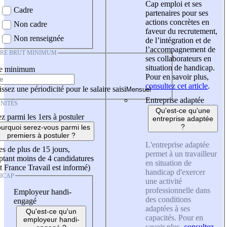
Cap emploi et ses
Cadre
partenaires pour ses
actions concrètes en
Non cadre
faveur du recrutement,
Non renseignée
de l’intégration et de
l’accompagnement de
IRE BRUT MINIMUM
ses collaborateurs en
situation de handicap.
re minimum
Pour en savoir plus,
consultez cet article
.
ssez une périodicité pour le salaire saisi
Entreprise adaptée
NITÉS
Qu'est-ce qu'une
z parmi les 1ers à postuler
entreprise adaptée
?
urquoi serez-vous parmi les
premiers à postuler ?
L'entreprise adaptée
es de plus de 15 jours,
permet à un travailleur
tant moins de 4 candidatures
en situation de
t France Travail est informé)
handicap d'exercer
ICAP
une activité
professionnelle dans
Employeur handi-
des conditions
engagé
adaptées à ses
Qu'est-ce qu'un
capacités. Pour en
employeur handi-
savoir plus,
consultez