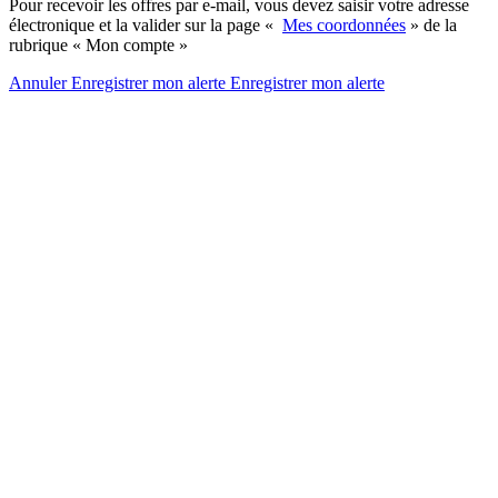
Pour recevoir les offres par e-mail, vous devez saisir votre adresse
électronique et la valider sur la page «
Mes coordonnées
» de la
rubrique « Mon compte »
Annuler
Enregistrer mon alerte
Enregistrer
mon alerte