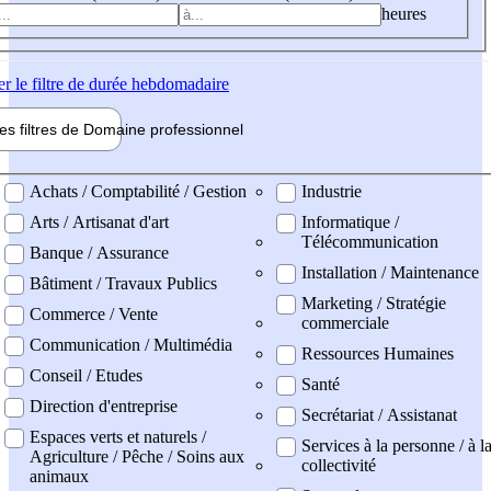
heures
er
le filtre de durée hebdomadaire
les filtres de
Domaine pro
fessionnel
ne professionel
Achats / Comptabilité / Gestion
Industrie
Arts / Artisanat d'art
Informatique /
Télécommunication
Banque / Assurance
Installation / Maintenance
Bâtiment / Travaux Publics
Marketing / Stratégie
Commerce / Vente
commerciale
Communication / Multimédia
Ressources Humaines
Conseil / Etudes
Santé
Direction d'entreprise
Secrétariat / Assistanat
Espaces verts et naturels /
Services à la personne / à l
Agriculture / Pêche / Soins aux
collectivité
animaux