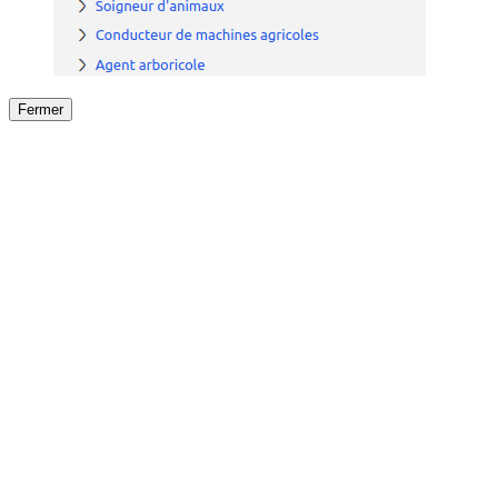
Fermer
Fermer
le détail de l'offre
/
Offre
sur
Offre précéden