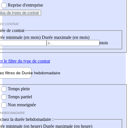
Reprise d'entreprise
plus
de types de contrat
 DE CONTRAT
ée de contrat
ée minimale (en mois)
Durée maximale (en mois)
mois
er
le filtre du type de contrat
les filtres de
Durée hebdo
madaire
 hebdomadaire
Temps plein
Temps partiel
Non renseignée
 HEBDOMADAIRE
cisez la durée hebdomadaire :
ée minimale (en heure)
Durée maximale (en heure)