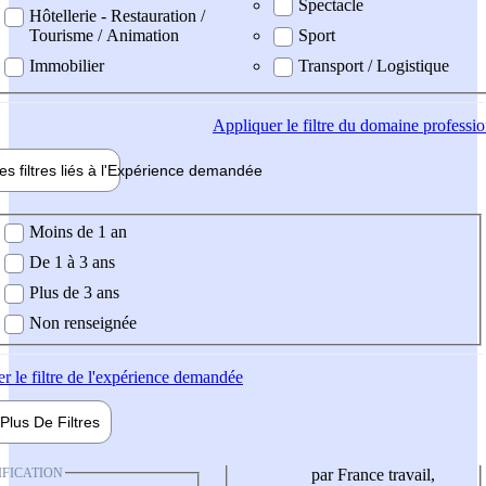
Spectacle
Hôtellerie - Restauration /
Tourisme / Animation
Sport
Immobilier
Transport / Logistique
Appliquer
le filtre du domaine professi
es filtres liés à l'
Expérience
demandée
ience demandée
Moins de 1 an
De 1 à 3 ans
Plus de 3 ans
Non renseignée
er
le filtre de l'expérience demandée
Plus De
Filtres
IFICATION
par France travail,