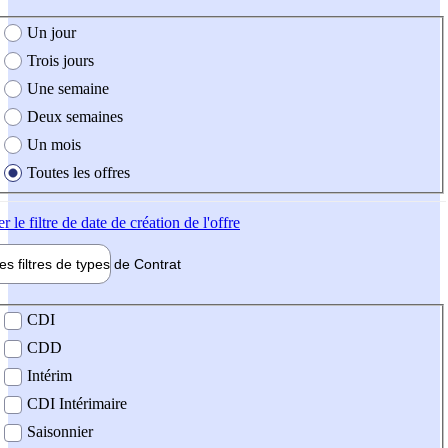
e création de l'offre
Un jour
Trois jours
Une semaine
Deux semaines
Un mois
Toutes les offres
er
le filtre de date de création de l'offre
les filtres de types de
Contrat
de contrat
CDI
CDD
Intérim
CDI Intérimaire
Saisonnier