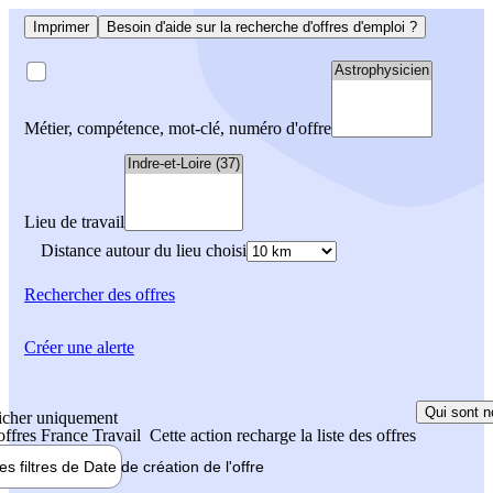
Imprimer
Besoin d'aide sur la recherche d'offres d'emploi ?
Métier, compétence, mot-clé, numéro d'offre
Lieu de travail
Distance autour du lieu choisi
Rechercher
des offres
Créer une alerte
Qui sont n
icher uniquement
 offres France Travail
Cette action recharge la liste des offres
les filtres de
Date de création
de l'offre