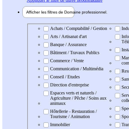
Appliquer
le filtre de durée hebdomadaire
Afficher les filtres de
Domaine pro
fessionnel
Domaine professionel
Achats / Comptabilité / Gestion
Indu
Arts / Artisanat d'art
Info
Tél
Banque / Assurance
Inst
Bâtiment / Travaux Publics
Mark
Commerce / Vente
com
Communication / Multimédia
Res
Conseil / Etudes
San
Direction d'entreprise
Secr
Espaces verts et naturels /
Serv
Agriculture / Pêche / Soins aux
coll
animaux
Spe
Hôtellerie - Restauration /
Tourisme / Animation
Spo
Immobilier
Tran