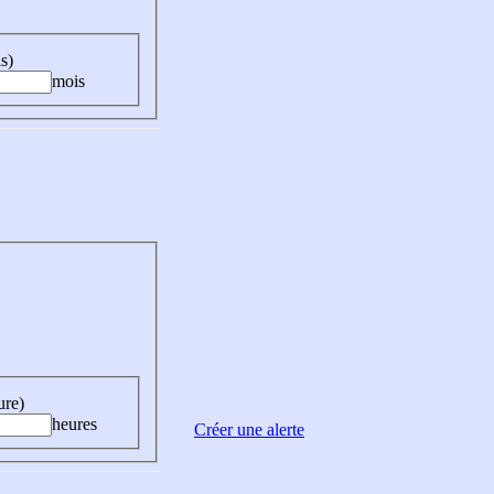
s)
mois
ure)
heures
Créer une alerte