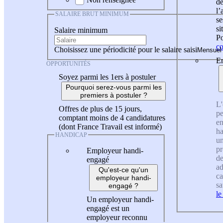
de
l
SALAIRE BRUT MINIMUM
se
si
Salaire minimum
Po
co
Choisissez une périodicité pour le salaire saisi
En
OPPORTUNITÉS
Soyez parmi les 1ers à postuler
Pourquoi serez-vous parmi les
premiers à postuler ?
L'
Offres de plus de 15 jours,
pe
comptant moins de 4 candidatures
en
(dont France Travail est informé)
ha
HANDICAP
un
pr
Employeur handi-
de
engagé
ad
Qu'est-ce qu'un
ca
employeur handi-
sa
engagé ?
le
Un employeur handi-
engagé est un
employeur reconnu