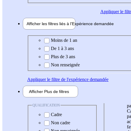
Appliquer
le fil
Afficher les filtres liés à l'
Expérience
demandée
Expérience demandée
Moins de 1 an
De 1 à 3 ans
Plus de 3 ans
Non renseignée
Appliquer
le filtre de l'expérience demandée
Afficher
Plus de
filtres
QUALIFICATION
pa
Ca
Cadre
pa
ac
Non cadre
fa
Non renseignée