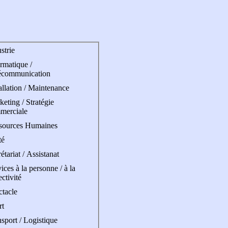
strie
rmatique /
écommunication
allation / Maintenance
eting / Stratégie
merciale
sources Humaines
té
étariat / Assistanat
ices à la personne / à la
ectivité
ctacle
rt
sport / Logistique