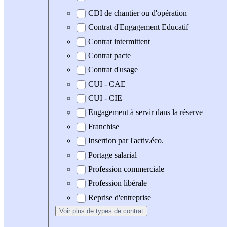
CDI de chantier ou d'opération
Contrat d'Engagement Educatif
Contrat intermittent
Contrat pacte
Contrat d'usage
CUI - CAE
CUI - CIE
Engagement à servir dans la réserve
Franchise
Insertion par l'activ.éco.
Portage salarial
Profession commerciale
Profession libérale
Reprise d'entreprise
Voir plus
de types de contrat