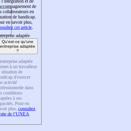
 l’intégration et de
’accompagnement de
s collaborateurs en
tuation de handicap.
ur en savoir plus,
nsultez cet article
.
treprise adaptée
Qu'est-ce qu'une
entreprise adaptée
?
entreprise adaptée
rmet à un travailleur
 situation de
ndicap d'exercer
e activité
ofessionnelle dans
s conditions
aptées à ses
pacités. Pour en
voir plus,
consultez
 site de l’UNEA
.