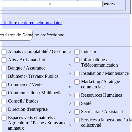
heures
er
le filtre de durée hebdomadaire
les filtres de
Domaine pro
fessionnel
ne professionel
Achats / Comptabilité / Gestion
Industrie
Arts / Artisanat d'art
Informatique /
Télécommunication
Banque / Assurance
Installation / Maintenance
Bâtiment / Travaux Publics
Marketing / Stratégie
Commerce / Vente
commerciale
Communication / Multimédia
Ressources Humaines
Conseil / Etudes
Santé
Direction d'entreprise
Secrétariat / Assistanat
Espaces verts et naturels /
Services à la personne / à l
Agriculture / Pêche / Soins aux
collectivité
animaux