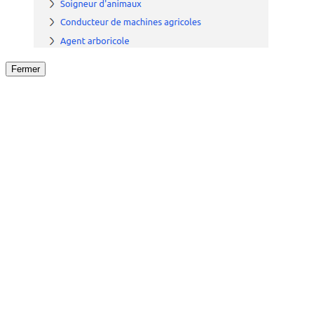
Fermer
Fermer
le détail de l'offre
/
Offre
sur
Offre précéden