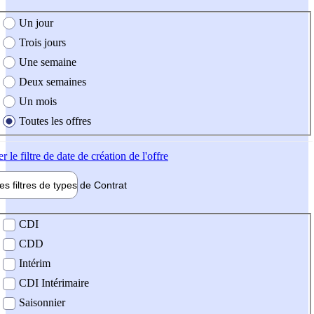
e création de l'offre
Un jour
Trois jours
Une semaine
Deux semaines
Un mois
Toutes les offres
er
le filtre de date de création de l'offre
les filtres de types de
Contrat
de contrat
CDI
CDD
Intérim
CDI Intérimaire
Saisonnier