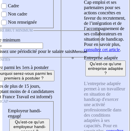
Cap emploi et ses
Cadre
partenaires pour ses
actions concrètes en
Non cadre
faveur du recrutement,
Non renseignée
de l’intégration et de
l’accompagnement de
IRE BRUT MINIMUM
ses collaborateurs en
situation de handicap.
re minimum
Pour en savoir plus,
consultez cet article
.
ssez une périodicité pour le salaire saisi
Entreprise adaptée
NITÉS
Qu'est-ce qu'une
z parmi les 1ers à postuler
entreprise adaptée
?
urquoi serez-vous parmi les
premiers à postuler ?
L'entreprise adaptée
es de plus de 15 jours,
permet à un travailleur
tant moins de 4 candidatures
en situation de
t France Travail est informé)
handicap d'exercer
ICAP
une activité
professionnelle dans
Employeur handi-
des conditions
engagé
adaptées à ses
Qu'est-ce qu'un
capacités. Pour en
employeur handi-
savoir plus,
consultez