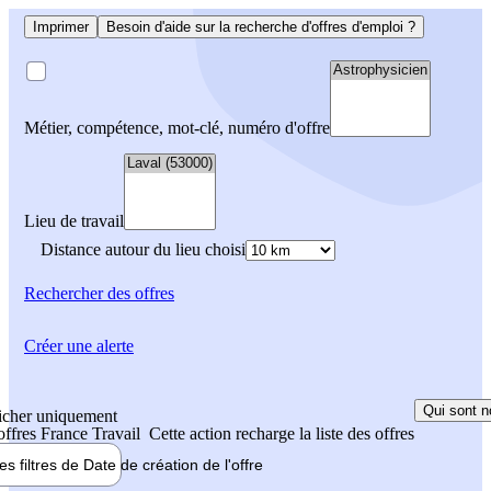
Imprimer
Besoin d'aide sur la recherche d'offres d'emploi ?
Métier, compétence, mot-clé, numéro d'offre
Lieu de travail
Distance autour du lieu choisi
Rechercher
des offres
Créer une alerte
Qui sont n
icher uniquement
 offres France Travail
Cette action recharge la liste des offres
les filtres de
Date de création
de l'offre