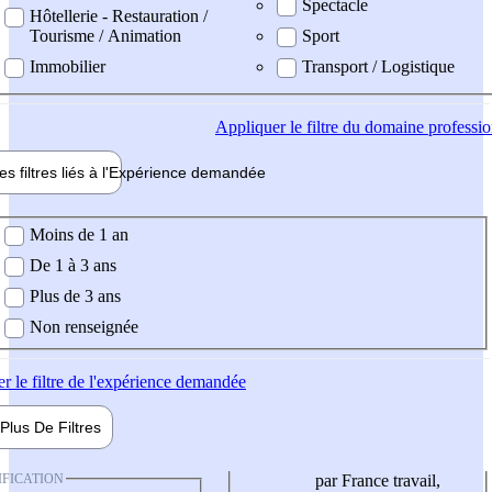
Spectacle
Hôtellerie - Restauration /
Tourisme / Animation
Sport
Immobilier
Transport / Logistique
Appliquer
le filtre du domaine professi
es filtres liés à l'
Expérience
demandée
ience demandée
Moins de 1 an
De 1 à 3 ans
Plus de 3 ans
Non renseignée
er
le filtre de l'expérience demandée
Plus De
Filtres
IFICATION
par France travail,