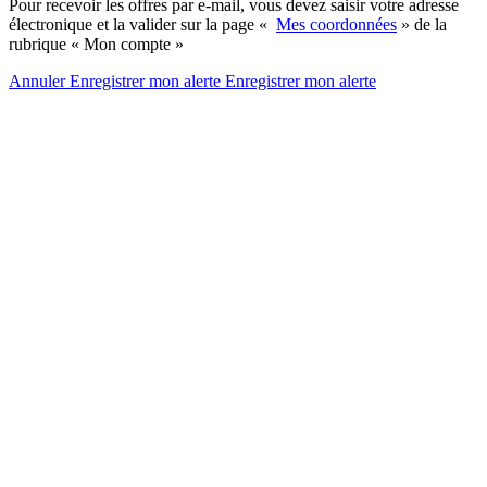
Pour recevoir les offres par e-mail, vous devez saisir votre adresse
électronique et la valider sur la page «
Mes coordonnées
» de la
rubrique « Mon compte »
Annuler
Enregistrer mon alerte
Enregistrer
mon alerte