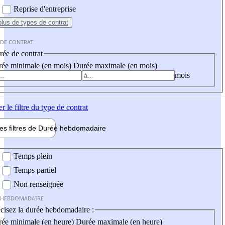
Reprise d'entreprise
plus
de types de contrat
 DE CONTRAT
ée de contrat
ée minimale (en mois)
Durée maximale (en mois)
mois
er
le filtre du type de contrat
les filtres de
Durée hebdo
madaire
 hebdomadaire
Temps plein
Temps partiel
Non renseignée
 HEBDOMADAIRE
cisez la durée hebdomadaire :
ée minimale (en heure)
Durée maximale (en heure)