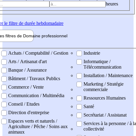
heures
er
le filtre de durée hebdomadaire
les filtres de
Domaine pro
fessionnel
ne professionel
Achats / Comptabilité / Gestion
Industrie
Arts / Artisanat d'art
Informatique /
Télécommunication
Banque / Assurance
Installation / Maintenance
Bâtiment / Travaux Publics
Marketing / Stratégie
Commerce / Vente
commerciale
Communication / Multimédia
Ressources Humaines
Conseil / Etudes
Santé
Direction d'entreprise
Secrétariat / Assistanat
Espaces verts et naturels /
Services à la personne / à l
Agriculture / Pêche / Soins aux
collectivité
animaux