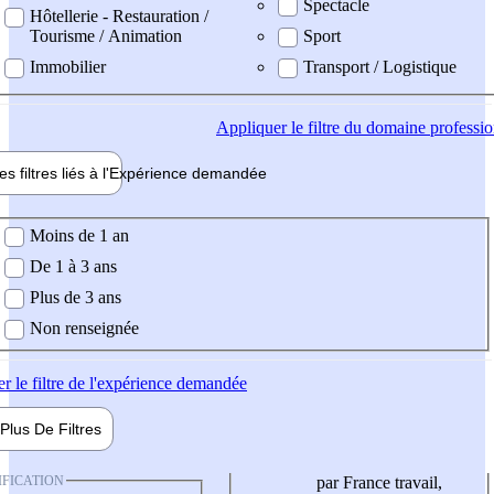
Spectacle
Hôtellerie - Restauration /
Tourisme / Animation
Sport
Immobilier
Transport / Logistique
Appliquer
le filtre du domaine professi
es filtres liés à l'
Expérience
demandée
ience demandée
Moins de 1 an
De 1 à 3 ans
Plus de 3 ans
Non renseignée
er
le filtre de l'expérience demandée
Plus De
Filtres
IFICATION
par France travail,