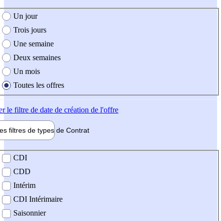
e création de l'offre
Un jour
Trois jours
Une semaine
Deux semaines
Un mois
Toutes les offres
er
le filtre de date de création de l'offre
les filtres de types de
Contrat
de contrat
CDI
CDD
Intérim
CDI Intérimaire
Saisonnier