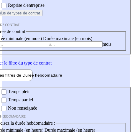
Reprise d'entreprise
plus
de types de contrat
 DE CONTRAT
ée de contrat
ée minimale (en mois)
Durée maximale (en mois)
mois
er
le filtre du type de contrat
les filtres de
Durée hebdo
madaire
 hebdomadaire
Temps plein
Temps partiel
Non renseignée
 HEBDOMADAIRE
cisez la durée hebdomadaire :
ée minimale (en heure)
Durée maximale (en heure)