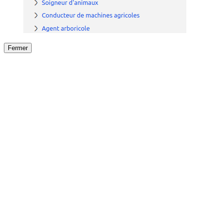
Fermer
Fermer
le détail de l'offre
/
Offre
sur
Offre précéden