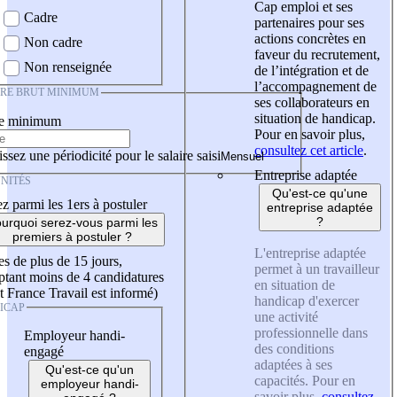
Cap emploi et ses
Cadre
partenaires pour ses
actions concrètes en
Non cadre
faveur du recrutement,
Non renseignée
de l’intégration et de
l’accompagnement de
IRE BRUT MINIMUM
ses collaborateurs en
situation de handicap.
re minimum
Pour en savoir plus,
consultez cet article
.
ssez une périodicité pour le salaire saisi
Entreprise adaptée
NITÉS
Qu'est-ce qu'une
z parmi les 1ers à postuler
entreprise adaptée
?
urquoi serez-vous parmi les
premiers à postuler ?
L'entreprise adaptée
es de plus de 15 jours,
permet à un travailleur
tant moins de 4 candidatures
en situation de
t France Travail est informé)
handicap d'exercer
ICAP
une activité
professionnelle dans
Employeur handi-
des conditions
engagé
adaptées à ses
Qu'est-ce qu'un
capacités. Pour en
employeur handi-
savoir plus,
consultez