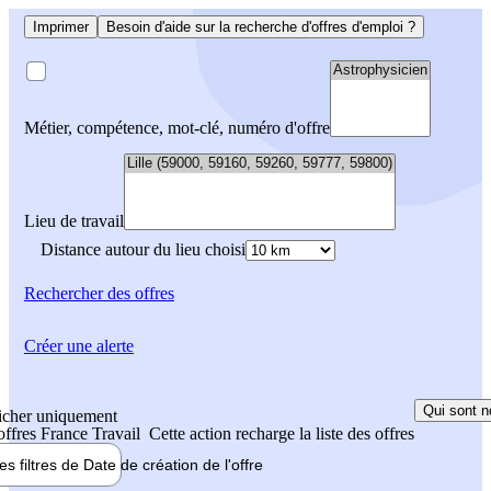
Imprimer
Besoin d'aide sur la recherche d'offres d'emploi ?
Métier, compétence, mot-clé, numéro d'offre
Lieu de travail
Distance autour du lieu choisi
Rechercher
des offres
Créer une alerte
Qui sont n
icher uniquement
 offres France Travail
Cette action recharge la liste des offres
les filtres de
Date de création
de l'offre