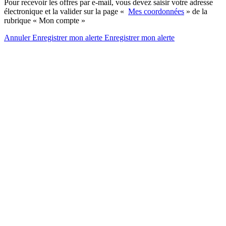
Pour recevoir les offres par e-mail, vous devez saisir votre adresse
électronique et la valider sur la page «
Mes coordonnées
» de la
rubrique « Mon compte »
Annuler
Enregistrer mon alerte
Enregistrer
mon alerte