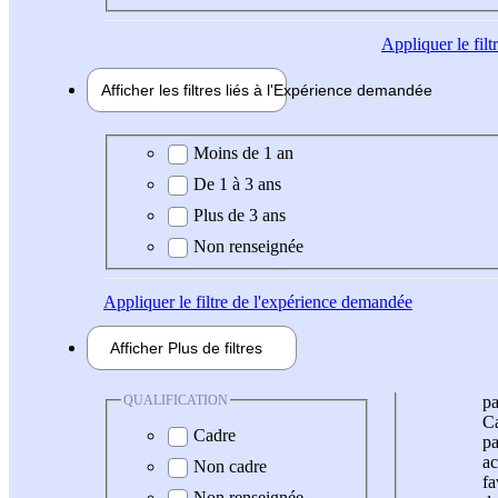
Appliquer
le fil
Afficher les filtres liés à l'
Expérience
demandée
Expérience demandée
Moins de 1 an
De 1 à 3 ans
Plus de 3 ans
Non renseignée
Appliquer
le filtre de l'expérience demandée
Afficher
Plus de
filtres
QUALIFICATION
pa
Ca
Cadre
pa
ac
Non cadre
fa
Non renseignée