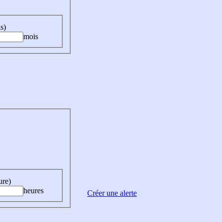
s)
mois
ure)
heures
Créer une alerte