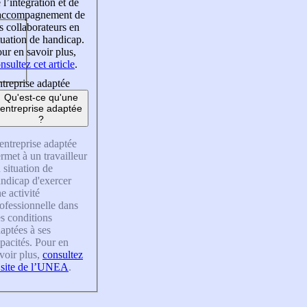
 l’intégration et de
’accompagnement de
s collaborateurs en
tuation de handicap.
ur en savoir plus,
nsultez cet article
.
treprise adaptée
Qu'est-ce qu'une
entreprise adaptée
?
entreprise adaptée
rmet à un travailleur
 situation de
ndicap d'exercer
e activité
ofessionnelle dans
s conditions
aptées à ses
pacités. Pour en
voir plus,
consultez
 site de l’UNEA
.