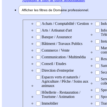
Appliquer
le filtre de durée hebdomadaire
Afficher les filtres de
Domaine pro
fessionnel
Domaine professionel
Achats / Comptabilité / Gestion
Indu
Arts / Artisanat d'art
Info
Tél
Banque / Assurance
Inst
Bâtiment / Travaux Publics
Mark
Commerce / Vente
com
Communication / Multimédia
Res
Conseil / Etudes
San
Direction d'entreprise
Secr
Espaces verts et naturels /
Serv
Agriculture / Pêche / Soins aux
coll
animaux
Spe
Hôtellerie - Restauration /
Tourisme / Animation
Spo
Immobilier
Tran