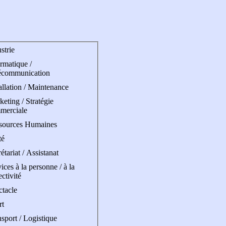
strie
rmatique /
écommunication
allation / Maintenance
eting / Stratégie
merciale
sources Humaines
té
étariat / Assistanat
ices à la personne / à la
ectivité
ctacle
rt
sport / Logistique