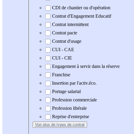
CDI de chantier ou d'opération
Contrat d'Engagement Educatif
Contrat intermittent
Contrat pacte
Contrat d'usage
CUI - CAE
CUI - CIE
Engagement à servir dans la réserve
Franchise
Insertion par l'activ.éco.
Portage salarial
Profession commerciale
Profession libérale
Reprise d'entreprise
Voir plus
de types de contrat