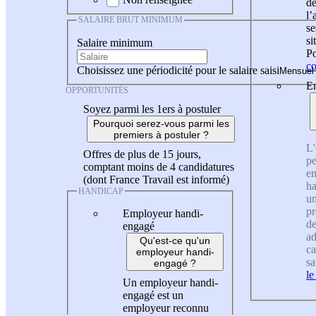
de
l
SALAIRE BRUT MINIMUM
se
si
Salaire minimum
Po
co
Choisissez une périodicité pour le salaire saisi
En
OPPORTUNITÉS
Soyez parmi les 1ers à postuler
Pourquoi serez-vous parmi les
premiers à postuler ?
L'
Offres de plus de 15 jours,
pe
comptant moins de 4 candidatures
en
(dont France Travail est informé)
ha
HANDICAP
un
pr
Employeur handi-
de
engagé
ad
Qu'est-ce qu'un
ca
employeur handi-
sa
engagé ?
le
Un employeur handi-
engagé est un
employeur reconnu