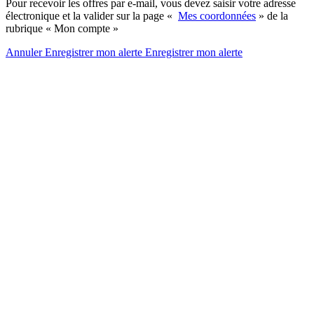
Pour recevoir les offres par e-mail, vous devez saisir votre adresse
électronique et la valider sur la page «
Mes coordonnées
» de la
rubrique « Mon compte »
Annuler
Enregistrer mon alerte
Enregistrer
mon alerte