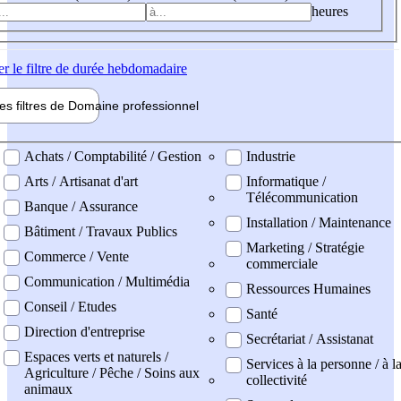
heures
er
le filtre de durée hebdomadaire
les filtres de
Domaine pro
fessionnel
ne professionel
Achats / Comptabilité / Gestion
Industrie
Arts / Artisanat d'art
Informatique /
Télécommunication
Banque / Assurance
Installation / Maintenance
Bâtiment / Travaux Publics
Marketing / Stratégie
Commerce / Vente
commerciale
Communication / Multimédia
Ressources Humaines
Conseil / Etudes
Santé
Direction d'entreprise
Secrétariat / Assistanat
Espaces verts et naturels /
Services à la personne / à l
Agriculture / Pêche / Soins aux
collectivité
animaux