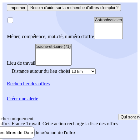
Imprimer
Besoin d'aide sur la recherche d'offres d'emploi ?
Métier, compétence, mot-clé, numéro d'offre
Lieu de travail
Distance autour du lieu choisi
Rechercher
des offres
Créer une alerte
Qui sont n
icher uniquement
 offres France Travail
Cette action recharge la liste des offres
les filtres de
Date de création
de l'offre