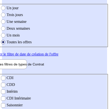
e création de l'offre
Un jour
Trois jours
Une semaine
Deux semaines
Un mois
Toutes les offres
er
le filtre de date de création de l'offre
les filtres de types de
Contrat
de contrat
CDI
CDD
Intérim
CDI Intérimaire
Saisonnier