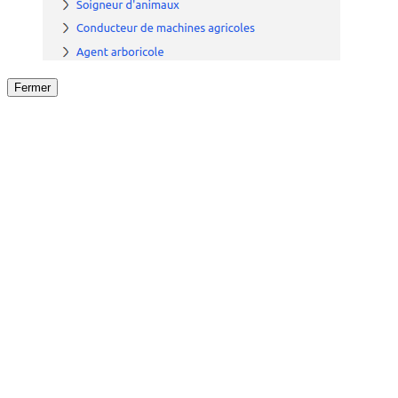
Fermer
Fermer
le détail de l'offre
/
Offre
sur
Offre précéden