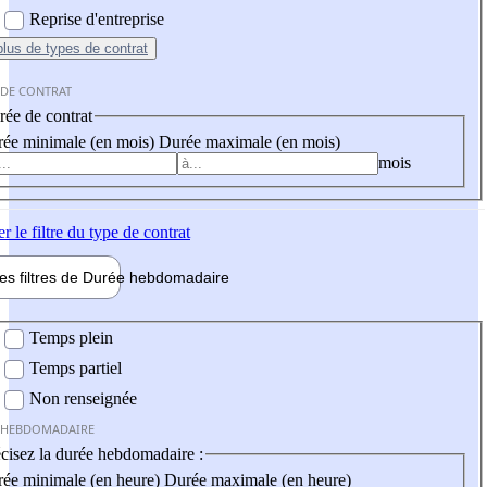
Reprise d'entreprise
plus
de types de contrat
 DE CONTRAT
ée de contrat
ée minimale (en mois)
Durée maximale (en mois)
mois
er
le filtre du type de contrat
les filtres de
Durée hebdo
madaire
 hebdomadaire
Temps plein
Temps partiel
Non renseignée
 HEBDOMADAIRE
cisez la durée hebdomadaire :
ée minimale (en heure)
Durée maximale (en heure)