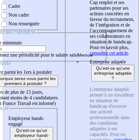
Cap emploi et ses
Cadre
partenaires pour ses
actions concrètes en
Non cadre
faveur du recrutement,
Non renseignée
de l’intégration et de
l’accompagnement de
IRE BRUT MINIMUM
ses collaborateurs en
situation de handicap.
re minimum
Pour en savoir plus,
consultez cet article
.
ssez une périodicité pour le salaire saisi
Entreprise adaptée
NITÉS
Qu'est-ce qu'une
z parmi les 1ers à postuler
entreprise adaptée
?
urquoi serez-vous parmi les
premiers à postuler ?
L'entreprise adaptée
es de plus de 15 jours,
permet à un travailleur
tant moins de 4 candidatures
en situation de
t France Travail est informé)
handicap d'exercer
ICAP
une activité
professionnelle dans
Employeur handi-
des conditions
engagé
adaptées à ses
Qu'est-ce qu'un
capacités. Pour en
employeur handi-
savoir plus,
consultez