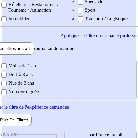
Spectacle
Hôtellerie - Restauration /
Tourisme / Animation
Sport
Immobilier
Transport / Logistique
Appliquer
le filtre du domaine professi
es filtres liés à l'
Expérience
demandée
ience demandée
Moins de 1 an
De 1 à 3 ans
Plus de 3 ans
Non renseignée
er
le filtre de l'expérience demandée
Plus De
Filtres
IFICATION
par France travail,