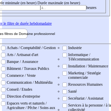
ée minimale (en heure)
Durée maximale (en heure)
heures
er
le filtre de durée hebdomadaire
les filtres de
Domaine pro
fessionnel
ne professionel
Achats / Comptabilité / Gestion
Industrie
Arts / Artisanat d'art
Informatique /
Télécommunication
Banque / Assurance
Installation / Maintenance
Bâtiment / Travaux Publics
Marketing / Stratégie
Commerce / Vente
commerciale
Communication / Multimédia
Ressources Humaines
Conseil / Etudes
Santé
Direction d'entreprise
Secrétariat / Assistanat
Espaces verts et naturels /
Services à la personne / à l
Agriculture / Pêche / Soins aux
collectivité