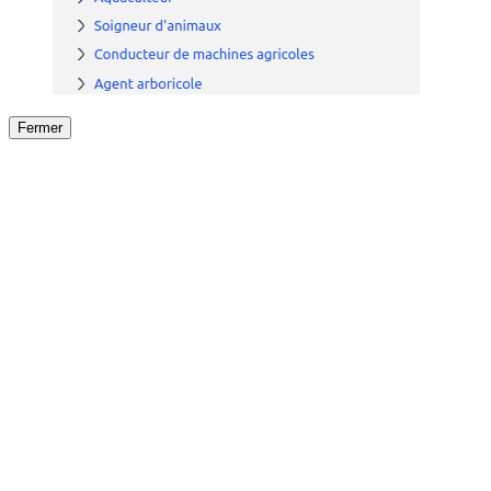
Fermer
Fermer
le détail de l'offre
/
Offre
sur
Offre précéden