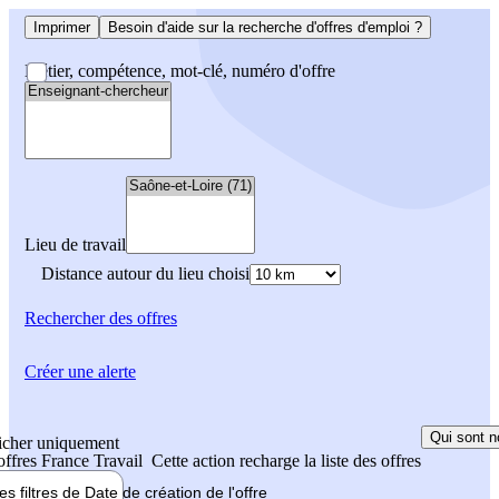
Imprimer
Besoin d'aide sur la recherche d'offres d'emploi ?
Métier, compétence, mot-clé, numéro d'offre
Lieu de travail
Distance autour du lieu choisi
Rechercher
des offres
Créer une alerte
Qui sont n
icher uniquement
 offres France Travail
Cette action recharge la liste des offres
les filtres de
Date de création
de l'offre