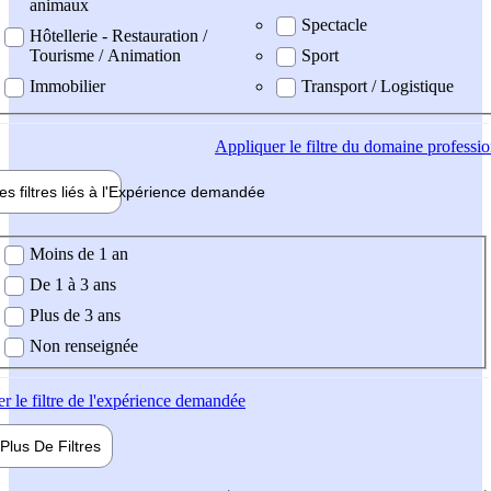
animaux
Spectacle
Hôtellerie - Restauration /
Tourisme / Animation
Sport
Immobilier
Transport / Logistique
Appliquer
le filtre du domaine professi
es filtres liés à l'
Expérience
demandée
ience demandée
Moins de 1 an
De 1 à 3 ans
Plus de 3 ans
Non renseignée
er
le filtre de l'expérience demandée
Plus De
Filtres