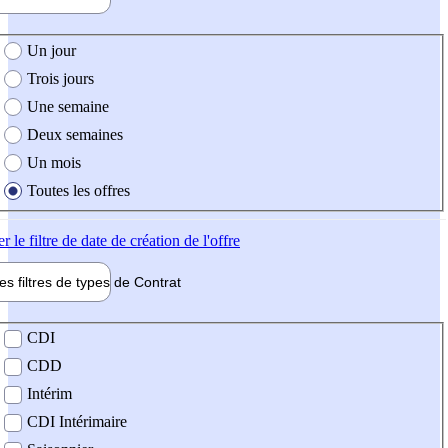
e création de l'offre
Un jour
Trois jours
Une semaine
Deux semaines
Un mois
Toutes les offres
er
le filtre de date de création de l'offre
les filtres de types de
Contrat
de contrat
CDI
CDD
Intérim
CDI Intérimaire