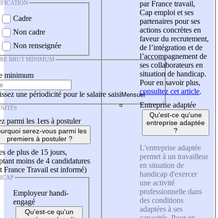
IFICATION
par France travail,
Cap emploi et ses
Cadre
partenaires pour ses
actions concrètes en
Non cadre
faveur du recrutement,
Non renseignée
de l’intégration et de
l’accompagnement de
IRE BRUT MINIMUM
ses collaborateurs en
situation de handicap.
re minimum
Pour en savoir plus,
consultez cet article
.
ssez une périodicité pour le salaire saisi
Entreprise adaptée
NITÉS
Qu'est-ce qu'une
z parmi les 1ers à postuler
entreprise adaptée
?
urquoi serez-vous parmi les
premiers à postuler ?
L'entreprise adaptée
es de plus de 15 jours,
permet à un travailleur
tant moins de 4 candidatures
en situation de
t France Travail est informé)
handicap d'exercer
ICAP
une activité
professionnelle dans
Employeur handi-
des conditions
engagé
adaptées à ses
Qu'est-ce qu'un
capacités. Pour en