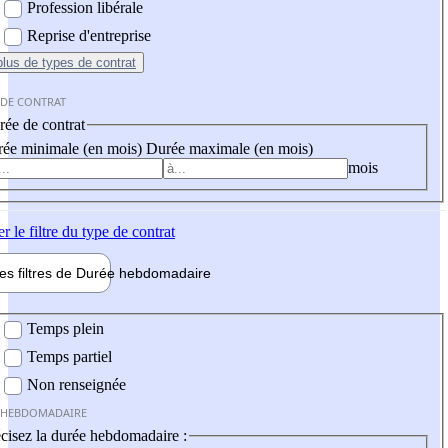
Profession libérale
Reprise d'entreprise
plus
de types de contrat
 DE CONTRAT
ée de contrat
ée minimale (en mois)
Durée maximale (en mois)
mois
er
le filtre du type de contrat
les filtres de
Durée hebdo
madaire
 hebdomadaire
Temps plein
Temps partiel
Non renseignée
 HEBDOMADAIRE
cisez la durée hebdomadaire :