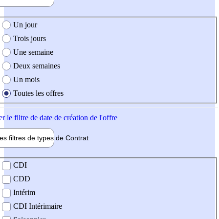
e création de l'offre
Un jour
Trois jours
Une semaine
Deux semaines
Un mois
Toutes les offres
er
le filtre de date de création de l'offre
les filtres de types de
Contrat
de contrat
CDI
CDD
Intérim
CDI Intérimaire