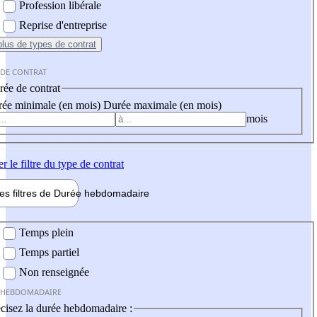
Profession libérale
Reprise d'entreprise
plus
de types de contrat
 DE CONTRAT
ée de contrat
ée minimale (en mois)
Durée maximale (en mois)
mois
er
le filtre du type de contrat
les filtres de
Durée hebdo
madaire
 hebdomadaire
Temps plein
Temps partiel
Non renseignée
 HEBDOMADAIRE
cisez la durée hebdomadaire :