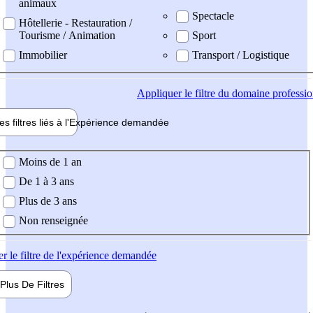
animaux
Spectacle
Hôtellerie - Restauration /
Tourisme / Animation
Sport
Immobilier
Transport / Logistique
Appliquer
le filtre du domaine professi
es filtres liés à l'
Expérience
demandée
ience demandée
Moins de 1 an
De 1 à 3 ans
Plus de 3 ans
Non renseignée
er
le filtre de l'expérience demandée
Plus De
Filtres