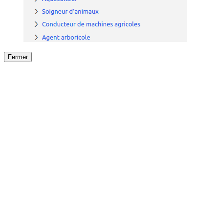
Fermer
Fermer
le détail de l'offre
/
Offre
sur
Offre précéden