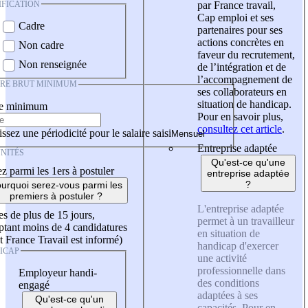
IFICATION
par France travail,
Cap emploi et ses
Cadre
partenaires pour ses
actions concrètes en
Non cadre
faveur du recrutement,
Non renseignée
de l’intégration et de
l’accompagnement de
IRE BRUT MINIMUM
ses collaborateurs en
situation de handicap.
re minimum
Pour en savoir plus,
consultez cet article
.
ssez une périodicité pour le salaire saisi
Entreprise adaptée
NITÉS
Qu'est-ce qu'une
z parmi les 1ers à postuler
entreprise adaptée
?
urquoi serez-vous parmi les
premiers à postuler ?
L'entreprise adaptée
es de plus de 15 jours,
permet à un travailleur
tant moins de 4 candidatures
en situation de
t France Travail est informé)
handicap d'exercer
ICAP
une activité
professionnelle dans
Employeur handi-
des conditions
engagé
adaptées à ses
Qu'est-ce qu'un
capacités. Pour en