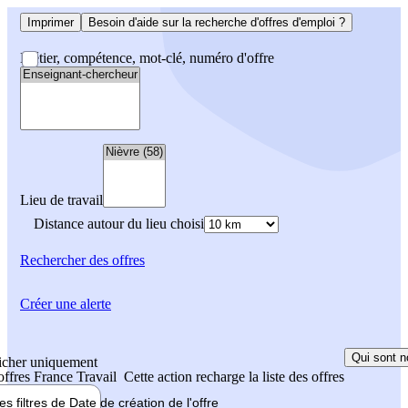
Imprimer
Besoin d'aide sur la recherche d'offres d'emploi ?
Métier, compétence, mot-clé, numéro d'offre
Lieu de travail
Distance autour du lieu choisi
Rechercher
des offres
Créer une alerte
Qui sont n
icher uniquement
 offres France Travail
Cette action recharge la liste des offres
les filtres de
Date de création
de l'offre