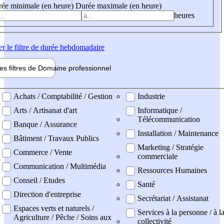
ée minimale (en heure)
Durée maximale (en heure)
heures
er
le filtre de durée hebdomadaire
les filtres de
Domaine pro
fessionnel
ne professionel
Achats / Comptabilité / Gestion
Industrie
Arts / Artisanat d'art
Informatique /
Télécommunication
Banque / Assurance
Installation / Maintenance
Bâtiment / Travaux Publics
Marketing / Stratégie
Commerce / Vente
commerciale
Communication / Multimédia
Ressources Humaines
Conseil / Etudes
Santé
Direction d'entreprise
Secrétariat / Assistanat
Espaces verts et naturels /
Services à la personne / à l
Agriculture / Pêche / Soins aux
collectivité