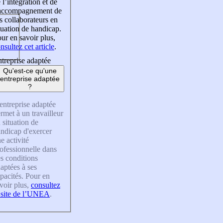
 l’intégration et de
’accompagnement de
s collaborateurs en
tuation de handicap.
ur en savoir plus,
nsultez cet article
.
treprise adaptée
Qu'est-ce qu'une
entreprise adaptée
?
entreprise adaptée
rmet à un travailleur
 situation de
ndicap d'exercer
e activité
ofessionnelle dans
s conditions
aptées à ses
pacités. Pour en
voir plus,
consultez
 site de l’UNEA
.