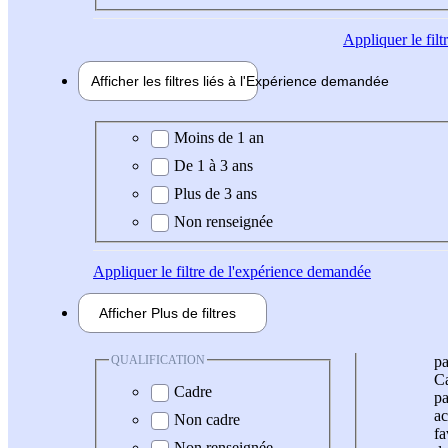
Appliquer
le fil
Afficher les filtres liés à l'
Expérience
demandée
Expérience demandée
Moins de 1 an
De 1 à 3 ans
Plus de 3 ans
Non renseignée
Appliquer
le filtre de l'expérience demandée
Afficher
Plus de
filtres
QUALIFICATION
pa
Ca
Cadre
pa
ac
Non cadre
fa
Non renseignée