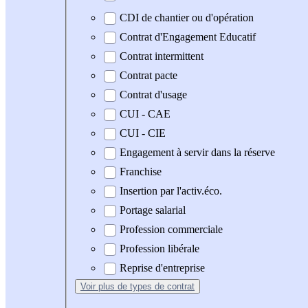
CDI de chantier ou d'opération
Contrat d'Engagement Educatif
Contrat intermittent
Contrat pacte
Contrat d'usage
CUI - CAE
CUI - CIE
Engagement à servir dans la réserve
Franchise
Insertion par l'activ.éco.
Portage salarial
Profession commerciale
Profession libérale
Reprise d'entreprise
Voir plus
de types de contrat