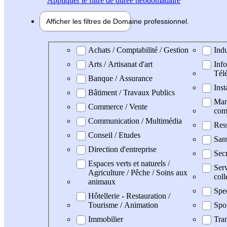
Appliquer
le filtre de durée hebdomadaire
Afficher les filtres de
Domaine pro
fessionnel
Domaine professionel
Achats / Comptabilité / Gestion
Indu
Arts / Artisanat d'art
Info
Tél
Banque / Assurance
Inst
Bâtiment / Travaux Publics
Mark
Commerce / Vente
com
Communication / Multimédia
Res
Conseil / Etudes
San
Direction d'entreprise
Secr
Espaces verts et naturels /
Serv
Agriculture / Pêche / Soins aux
coll
animaux
Spe
Hôtellerie - Restauration /
Tourisme / Animation
Spo
Immobilier
Tran