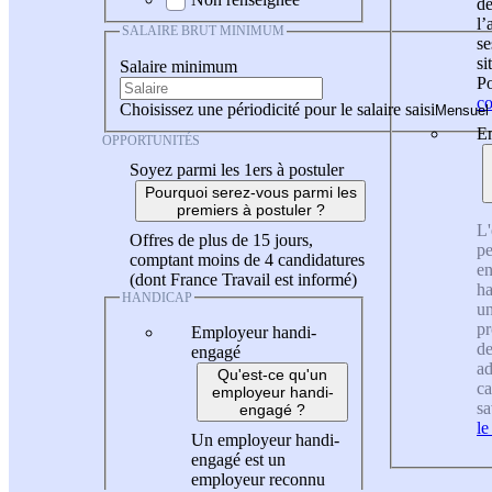
de
l
SALAIRE BRUT MINIMUM
se
si
Salaire minimum
Po
co
Choisissez une périodicité pour le salaire saisi
En
OPPORTUNITÉS
Soyez parmi les 1ers à postuler
Pourquoi serez-vous parmi les
premiers à postuler ?
L'
Offres de plus de 15 jours,
pe
comptant moins de 4 candidatures
en
(dont France Travail est informé)
ha
HANDICAP
un
pr
Employeur handi-
de
engagé
ad
Qu'est-ce qu'un
ca
employeur handi-
sa
engagé ?
le
Un employeur handi-
engagé est un
employeur reconnu