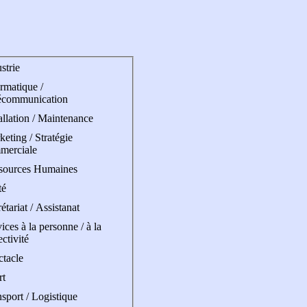
strie
rmatique /
écommunication
allation / Maintenance
eting / Stratégie
merciale
sources Humaines
té
étariat / Assistanat
ices à la personne / à la
ectivité
ctacle
rt
sport / Logistique