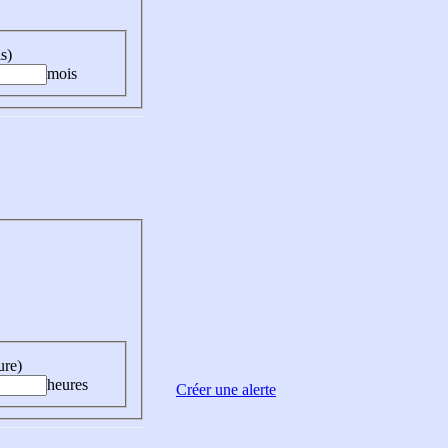
s)
mois
ure)
heures
Créer une alerte